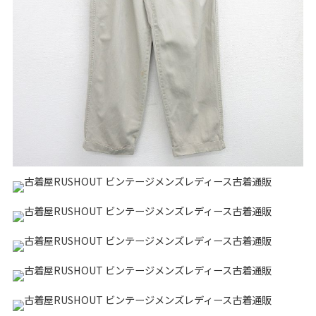
リーバイス
チック
ア行
カ行
サ行
タ行
ナ行
ハ行
マ行
ラ行
アイテムから探す
Search by Item
ジャケット
スウェット
セーター
長袖シャツ
半袖シャツ
Tシャツ
パンツ
レディース
子供服
雑貨/小物