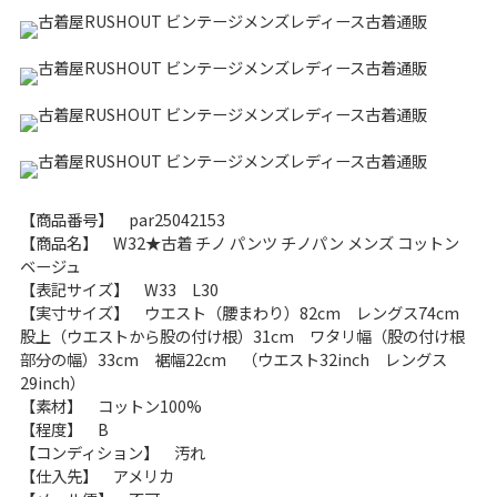
こだわりから探す
Search by Particular
サイズから探す（メンズ）
Search by Size
ジャケット
XS
S
M
L
XL
スウェット
XS
S
M
L
XL
【商品番号】 par25042153
【商品名】 W32★古着 チノ パンツ チノパン メンズ コットン
長袖シャツ
XS
S
M
L
XL
ベージュ
【表記サイズ】 W33 L30
【実寸サイズ】 ウエスト（腰まわり）82cm レングス74cm
半袖シャツ
XS
S
M
L
XL
股上（ウエストから股の付け根）31cm ワタリ幅（股の付け根
部分の幅）33cm 裾幅22cm （ウエスト32inch レングス
Tシャツ
XS
S
M
L
XL
29inch）
【素材】 コットン100%
W30以下
W31,W32
【程度】 B
【コンディション】 汚れ
パンツ
W33,W34
W35,W36
【仕入先】 アメリカ