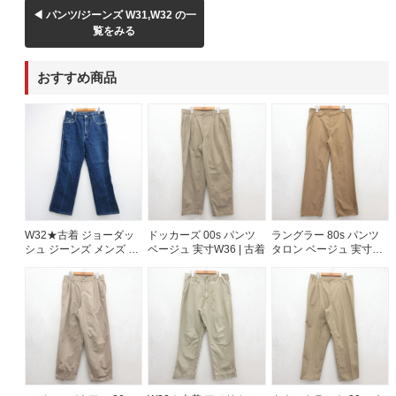
◀ パンツ/ジーンズ W31,W32 の一
60年代
50年代
40年代
覧をみる
おすすめ商品
すべての年代を見る
週刊ラッシュアウト新聞
古着コラム
W32★古着 ジョーダッ
ドッカーズ 00s パンツ
ラングラー 80s パンツ
シュ ジーンズ メンズ 90
ベージュ 実寸W36 | 古着
タロン ベージュ 実寸
年代 90s コットン ネイ
W33 | 古着
メディア・イベント情報
ビー デニム 26aug06
Youtube 古着屋Rush Out チャンネル
スタッフコーディネート