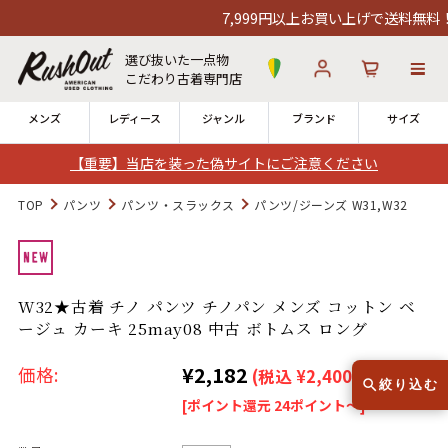
7,999円以上お買い上げで送料無料！1
選び抜いた一点物
こだわり古着専門店
メンズ
レディース
ジャンル
ブランド
サイズ
【重要】当店を装った偽サイトにご注意ください
ログイン
お気に入り
カート
TOP
パンツ
パンツ・スラックス
パンツ/ジーンズ W31,W32
店舗一覧
→
全国7店舗・公式通販の比較
W32★古着 チノ パンツ チノパン メンズ コットン ベ
ージュ カーキ 25may08 中古 ボトムス ロング
12時までのご注文で当日出荷！
発送について
※対応不可：日祝、長期休暇、セール
¥2,182
価格:
(税込 ¥2,400)
絞り込む
[ポイント還元 24ポイント～]