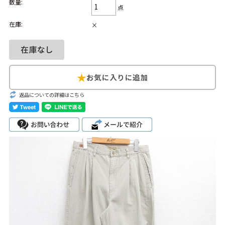
数量:
点
Search by Hotword
今週のHOTワード（7/29〜8/4）
在庫:
×
1
Tシャツ USA製
2
映画
3
ミリタリー
4
スターウォーズ
5
ラルフローレン
6
大きいサイズ
7
アニメ
8
ディズニー
返品についての詳細はこちら
ブランドから探す
Search by Brand
ザ・ノース・フェ
ラルフ ローレン
イス
チャンピオン
パタゴニア
カーハート
ディッキーズ
アディダス
ナイキ
ラッセル・アスレ