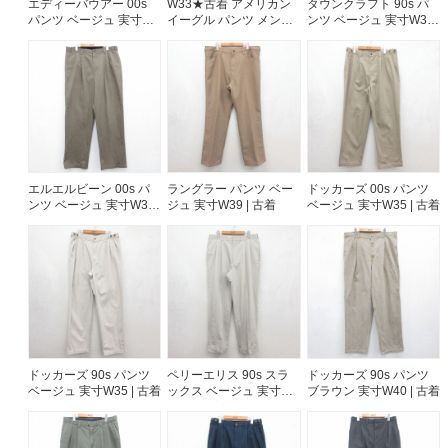
エディーバウアー 00s
W33★古着 アメリカン
タウンクラフト 90s パ
パンツ ベージュ 実寸
イーグル パンツ メンズ
ンツ ベージュ 実寸W34 |
W32 | 古着
00年代 00s コットン ベ
古着
ご利用案内
ージュ 26aug05
お客様の声
レビュー1万件突破
お気に入りリスト
会員登録
メルマガ登録
会社概要
エルエルビーン 00s パ
ラングラー パンツ ベー
ドッカーズ 00s パンツ
ンツ ベージュ 実寸W35 |
ジュ 実寸W39 | 古着
ベージュ 実寸W35 | 古着
店舗一覧
古着
古着卸売
特定商取引法に基づく表示
プライバシーポリシー
お問い合わせ
ドッカーズ 90s パンツ
ペリーエリス 90s スラ
ドッカーズ 90s パンツ
ベージュ 実寸W35 | 古着
ックス ベージュ 実寸
ブラウン 実寸W40 | 古着
W35 | 古着