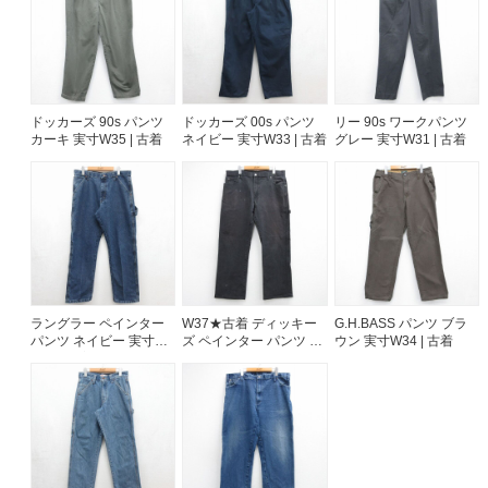
ドッカーズ 90s パンツ
ドッカーズ 00s パンツ
リー 90s ワークパンツ
カーキ 実寸W35 | 古着
ネイビー 実寸W33 | 古着
グレー 実寸W31 | 古着
ラングラー ペインター
W37★古着 ディッキー
G.H.BASS パンツ ブラ
パンツ ネイビー 実寸
ズ ペインター パンツ メ
ウン 実寸W34 | 古着
W34 | 古着
ンズ ブラック 26aug06