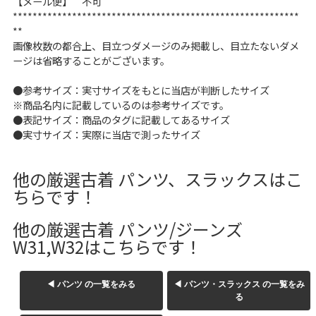
【メール便】 不可
W37以上
**********************************************************
**
画像枚数の都合上、目立つダメージのみ掲載し、目立たないダメ
ージは省略することがございます。
マニアックから探す
Search by Maniac
●参考サイズ：実寸サイズをもとに当店が判断したサイズ
※商品名内に記載しているのは参考サイズです。
バンド
アニメ
映画
●表記サイズ：商品のタグに記載してあるサイズ
Tシャツ
Tシャツ
Tシャツ
●実寸サイズ：実際に当店で測ったサイズ
USA製
ボロ
ミリタリー
他の厳選古着 パンツ、スラックスはこ
ちらです！
すべてのマニアックを見る
他の厳選古着 パンツ/ジーンズ
W31,W32はこちらです！
年代から探す
Search by Period
◀ パンツ の一覧をみる
◀ パンツ・スラックス の一覧をみ
る
90年代
80年代
70年代