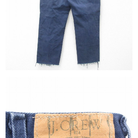
W37以上
マニアックから探す
Search by Maniac
バンド
アニメ
映画
Tシャツ
Tシャツ
Tシャツ
USA製
ボロ
ミリタリー
すべてのマニアックを見る
年代から探す
Search by Period
90年代
80年代
70年代