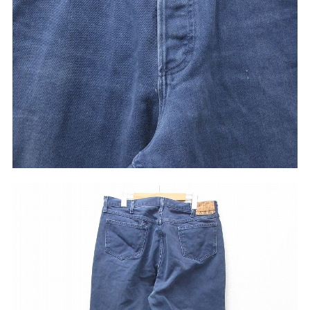
こだわりから探す
Search by Particular
サイズから探す（メンズ）
Search by Size
ジャケット
XS
S
M
L
XL
スウェット
XS
S
M
L
XL
長袖シャツ
XS
S
M
L
XL
半袖シャツ
XS
S
M
L
XL
Tシャツ
XS
S
M
L
XL
W30以下
W31,W32
パンツ
W33,W34
W35,W36