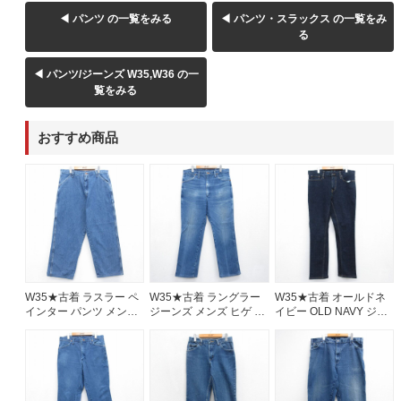
◀ パンツ の一覧をみる
◀ パンツ・スラックス の一覧をみ
る
◀ パンツ/ジーンズ W35,W36 の一
覧をみる
おすすめ商品
W35★古着 ラスラー ペ
W35★古着 ラングラー
W35★古着 オールドネ
インター パンツ メンズ
ジーンズ メンズ ヒゲ コ
イビー OLD NAVY ジー
コットン ネイビー デニ
ットン ネイビー デニム
ンズ メンズ スキニー ネ
ム 26aug07
26aug07
イビー デニム 26aug07