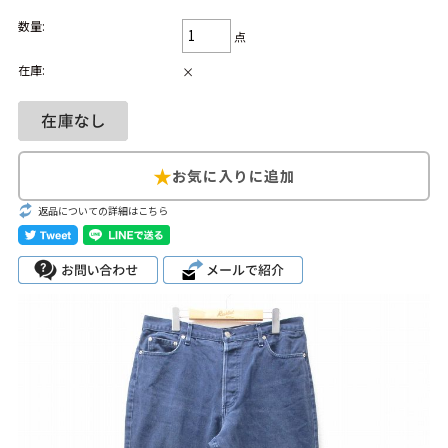
数量:
Search by Hotword
今週のHOTワード（7/29〜8/4）
点
在庫:
×
1
Tシャツ USA製
2
映画
3
ミリタリー
4
スターウォーズ
5
ラルフローレン
6
大きいサイズ
7
アニメ
8
ディズニー
ブランドから探す
Search by Brand
返品についての詳細はこちら
ザ・ノース・フェ
ラルフ ローレン
イス
チャンピオン
パタゴニア
カーハート
ディッキーズ
アディダス
ナイキ
ラッセル・アスレ