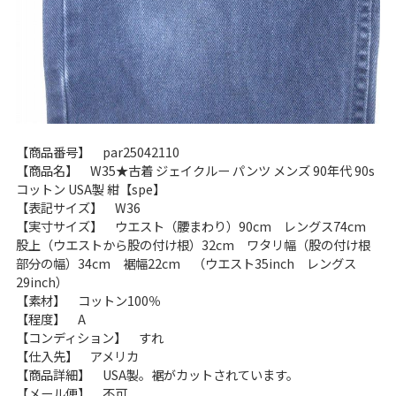
【商品番号】 par25042110
【商品名】 W35★古着 ジェイクルー パンツ メンズ 90年代 90s
コットン USA製 紺【spe】
【表記サイズ】 W36
【実寸サイズ】 ウエスト（腰まわり）90cm レングス74cm
股上（ウエストから股の付け根）32cm ワタリ幅（股の付け根
部分の幅）34cm 裾幅22cm （ウエスト35inch レングス
29inch）
【素材】 コットン100％
【程度】 A
【コンディション】 すれ
【仕入先】 アメリカ
【商品詳細】 USA製。裾がカットされています。
【メール便】 不可