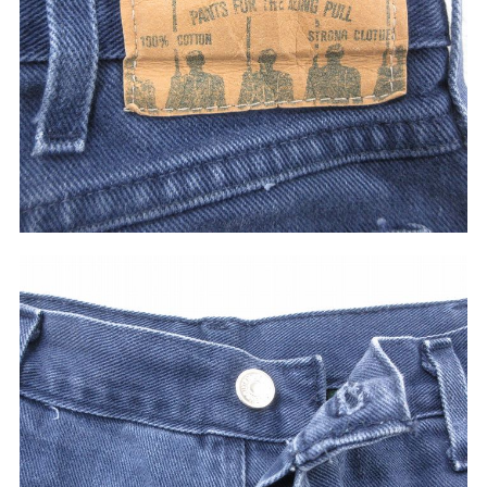
60年代
50年代
40年代
すべての年代を見る
週刊ラッシュアウト新聞
古着コラム
メディア・イベント情報
Youtube 古着屋Rush Out チャンネル
スタッフコーディネート