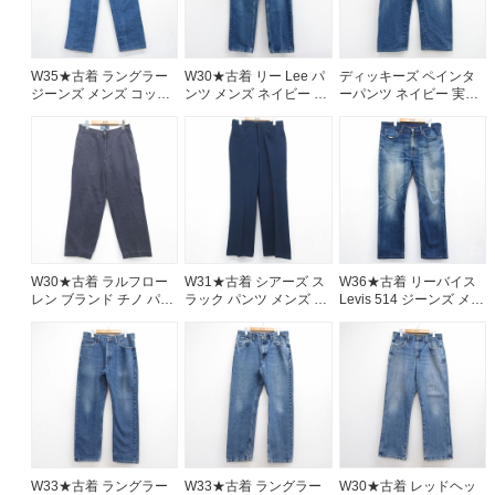
W35★古着 ラングラー
W30★古着 リー Lee パ
ディッキーズ ペインタ
ジーンズ メンズ コット
ンツ メンズ ネイビー デ
ーパンツ ネイビー 実寸
ン ネイビー デニム
ニム 26aug07
W41 | 古着
26aug07
W30★古着 ラルフロー
W31★古着 シアーズ ス
W36★古着 リーバイス
レン ブランド チノ パン
ラック パンツ メンズ 80
Levis 514 ジーンズ メン
ツ チノパン メンズ 90年
年代 80s ネイビー
ズ ヒゲ ネイビー デニム
代 90s コットン ネイビ
26aug07
26aug07
ー 26aug07
W33★古着 ラングラー
W33★古着 ラングラー
W30★古着 レッドヘッ