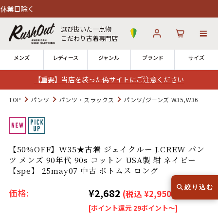
選び抜いた一点物
こだわり古着専門店
メンズ
レディース
ジャンル
ブランド
サイズ
【重要】当店を装った偽サイトにご注意ください
ログイン
お気に入り
カート
TOP
パンツ
パンツ・スラックス
パンツ/ジーンズ W35,W36
店舗一覧
→
全国7店舗・公式通販の比較
【50%OFF】W35★古着 ジェイクルー J.CREW パン
ツ メンズ 90年代 90s コットン USA製 紺 ネイビー
12時までのご注文で当日出荷！
発送について
【spe】 25may07 中古 ボトムス ロング
※対応不可：日祝、長期休暇、セール
絞り込む
¥2,682
価格:
(税込 ¥2,950)
[ポイント還元 29ポイント～]