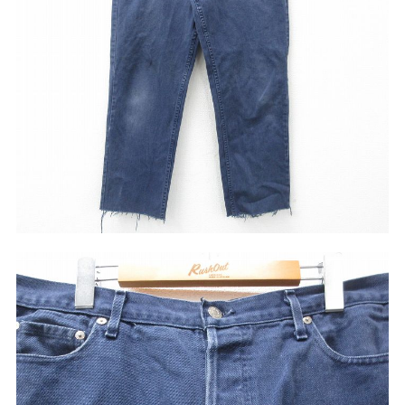
リーバイス
チック
ア行
カ行
サ行
タ行
ナ行
ハ行
マ行
ラ行
アイテムから探す
Search by Item
ジャケット
スウェット
セーター
長袖シャツ
半袖シャツ
Tシャツ
パンツ
レディース
子供服
雑貨/小物