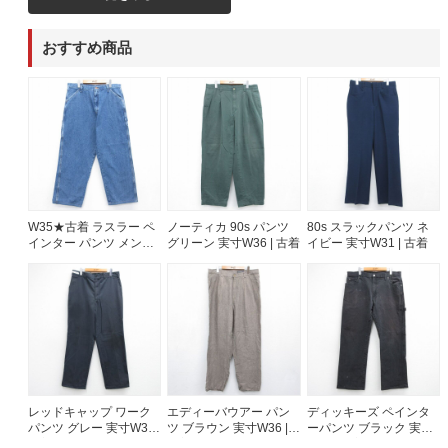
60年代
50年代
40年代
おすすめ商品
すべての年代を見る
週刊ラッシュアウト新聞
W35★古着 ラスラー ペ
ノーティカ 90s パンツ
80s スラックパンツ ネ
インター パンツ メンズ
グリーン 実寸W36 | 古着
イビー 実寸W31 | 古着
古着コラム
コットン ネイビー デニ
ム 26aug07
メディア・イベント情報
Youtube 古着屋Rush Out チャンネル
レッドキャップ ワーク
エディーバウアー パン
ディッキーズ ペインタ
スタッフコーディネート
パンツ グレー 実寸W36 |
ツ ブラウン 実寸W36 |
ーパンツ ブラック 実寸
古着
古着
W37 | 古着