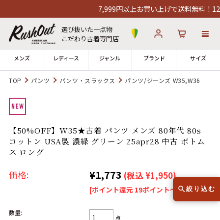
7,999円以上お買い上げで送料無料！12時
選び抜いた一点物
こだわり古着専門店
メンズ
レディース
ジャンル
ブランド
サイズ
TOP
パンツ
パンツ・スラックス
パンツ/ジーンズ W35,W36
ログイン
お気に入り
カート
店舗一覧
【50%OFF】W35★古着 パンツ メンズ 80年代 80s
→
全国7店舗・公式通販の比較
コットン USA製 濃緑 グリーン 25apr28 中古 ボトム
ス ロング
12時までのご注文で当日出荷！
発送について
¥1,773
※対応不可：日祝、長期休暇、セール
価格:
(税込 ¥1,950)
[ポイント還元 19ポイント～]
絞り込む
数量:
点