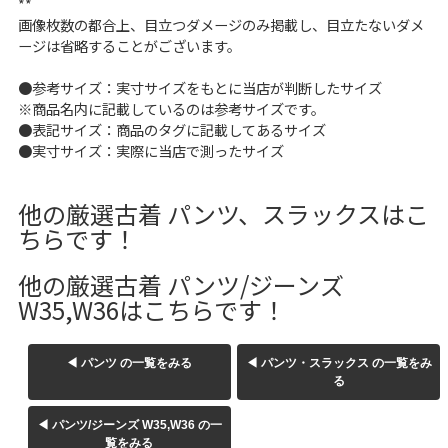
**
W37以上
画像枚数の都合上、目立つダメージのみ掲載し、目立たないダメ
ージは省略することがございます。
●参考サイズ：実寸サイズをもとに当店が判断したサイズ
マニアックから探す
Search by Maniac
※商品名内に記載しているのは参考サイズです。
●表記サイズ：商品のタグに記載してあるサイズ
●実寸サイズ：実際に当店で測ったサイズ
バンド
アニメ
映画
Tシャツ
Tシャツ
Tシャツ
他の厳選古着 パンツ、スラックスはこ
USA製
ボロ
ミリタリー
ちらです！
他の厳選古着 パンツ/ジーンズ
すべてのマニアックを見る
W35,W36はこちらです！
◀ パンツ の一覧をみる
◀ パンツ・スラックス の一覧をみ
年代から探す
Search by Period
る
◀ パンツ/ジーンズ W35,W36 の一
90年代
80年代
70年代
覧をみる