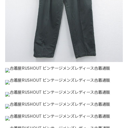
リーバイス
チック
ア行
カ行
サ行
タ行
ナ行
ハ行
マ行
ラ行
アイテムから探す
Search by Item
ジャケット
スウェット
セーター
長袖シャツ
半袖シャツ
Tシャツ
パンツ
レディース
子供服
雑貨/小物