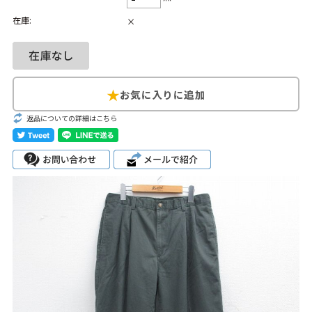
在庫:
×
Search by Hotword
今週のHOTワード（7/29〜8/4）
1
Tシャツ USA製
2
映画
3
ミリタリー
4
スターウォーズ
5
ラルフローレン
6
大きいサイズ
7
アニメ
8
ディズニー
返品についての詳細はこちら
ブランドから探す
Search by Brand
ザ・ノース・フェ
ラルフ ローレン
イス
チャンピオン
パタゴニア
カーハート
ディッキーズ
アディダス
ナイキ
ラッセル・アスレ