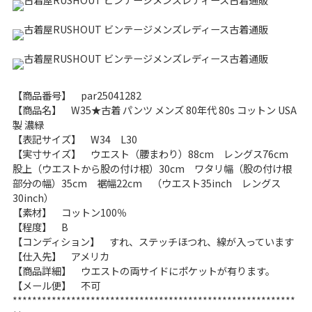
こだわりから探す
Search by Particular
サイズから探す（メンズ）
Search by Size
【商品番号】 par25041282
ジャケット
XS
S
M
L
XL
【商品名】 W35★古着 パンツ メンズ 80年代 80s コットン USA
製 濃緑
スウェット
XS
S
M
L
XL
【表記サイズ】 W34 L30
【実寸サイズ】 ウエスト（腰まわり）88cm レングス76cm
長袖シャツ
XS
S
M
L
XL
股上（ウエストから股の付け根）30cm ワタリ幅（股の付け根
部分の幅）35cm 裾幅22cm （ウエスト35inch レングス
半袖シャツ
XS
S
M
L
XL
30inch）
【素材】 コットン100％
【程度】 B
Tシャツ
XS
S
M
L
XL
【コンディション】 すれ、ステッチほつれ、線が入っています
【仕入先】 アメリカ
W30以下
W31,W32
【商品詳細】 ウエストの両サイドにポケットが有ります。
【メール便】 不可
パンツ
W33,W34
W35,W36
**********************************************************