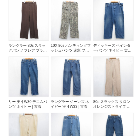
ご利用案内
お客様の声
レビュー1万件突破
お気に入りリスト
会員登録
ラングラー 80s スラッ
10X 80s ハンティングブ
ディッキーズ ペインタ
メルマガ登録
クパンツ フレア ブラウ
ッシュパンツ 迷彩 ブラ
ーパンツ ネイビー 実寸
ン 実寸W33 | 古着
ウン 実寸W32 | 古着
W41 | 古着
会社概要
店舗一覧
古着卸売
特定商取引法に基づく表示
プライバシーポリシー
お問い合わせ
リー 実寸W30 デニムパ
ラングラー ジーンズ ネ
80s スラックス タロン
ンツ ネイビー | 古着
イビー 実寸W33 | 古着
オレンジストライプ 実
寸W32 | 古着