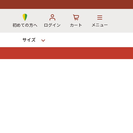
メニュー
初めての方へ
ログイン
カート
サイズ
お気に入り
カート
→
12時までのご注文で当日出荷！
※対応不可：日祝、長期休暇、セール