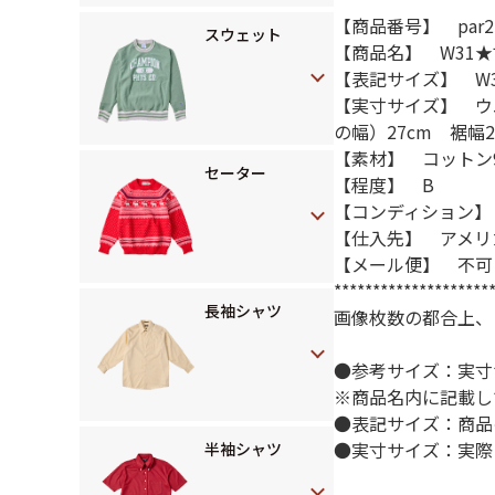
【商品番号】 par25
スウェット
【商品名】 W31★
【表記サイズ】 W3
【実寸サイズ】 ウ
の幅）27cm 裾幅2
【素材】 コットン
セーター
【程度】 B
【コンディション】
【仕入先】 アメリ
【メール便】 不可
********************
長袖シャツ
画像枚数の都合上、
●参考サイズ：実寸
※商品名内に記載し
●表記サイズ：商品
●実寸サイズ：実際
半袖シャツ