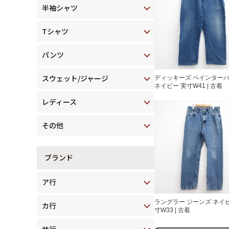
半袖シャツ
Tシャツ
パンツ
スウェット/ジャージ
ディッキーズ ペインター
ネイビー 実寸W41 | 古着
レディース
その他
ブランド
ア行
ラングラー ジーンズ ネイビ
カ行
寸W33 | 古着
サ行