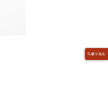
スウェット
セーター
半袖シャツ
Tシャツ
レディース
子供服
絞り込む
こだわりから探す
lar
Size
サイズから探す（メンズ）
XS
S
M
L
XL