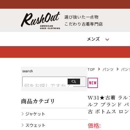
選び抜いた一点物
こだわり古着専門店
メンズ
TOP
パンツ
パン
W31★古着 ラルフ
商品カテゴリ
ルフ ブランド パン
古 ボトムス ロ
ジャケット
価格:
スウェット