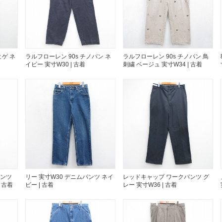
すべての
週刊ラッシュアウ
ゲ ネ
ラルフローレン 90s チノパン ネ
ラルフローレン 90s チノパン 鳥
イビー 実寸W30 | 古着
刺繍 ベージュ 実寸W34 | 古着
古着コラム
メディア・イベン
Youtube 古着屋R
スタッフコーディ
パンツ
リー 実寸W30 デニムパンツ ネイ
レッドキャップ ワークパンツ グ
 古着
ビー | 古着
レー 実寸W36 | 古着
ご利用案内