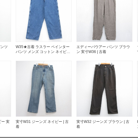
お客様の声
レビュー1
お気に入りリスト
会員登録
メルマガ登録
会社概要
パンツ
W35★古着 ラスラー ペインター
エディーバウアー パンツ ブラウ
店舗一覧
パンツ メンズ コットン ネイビー
ン 実寸W36 | 古着
デニム 26aug07
古着卸売
特定商取引法に基づく
プライバシーポリシー
お問い合わせ
ー 実
実寸W31 ジーンズ ネイビー | 古
実寸W32 ジーンズ ブラウン | 古
着
着