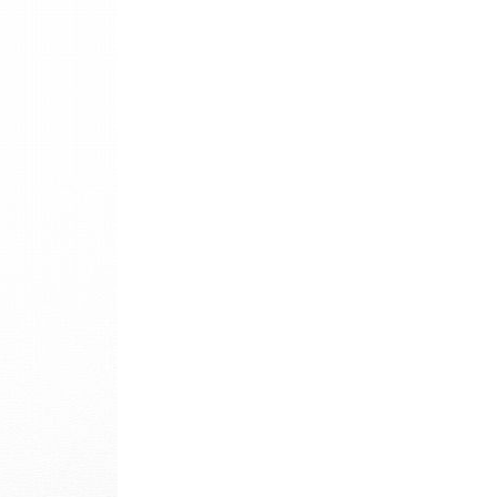
パタゴニア
ディッキーズ
ナイキ
ラッセル・アスレチック
サ行
タ行
ナ行
ラ行
イテムから探す