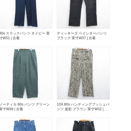
年代を見る
ト新聞
80s スラックパンツ ネイビー 実
ディッキーズ ペインターパンツ
寸W31 | 古着
ブラック 実寸W37 | 古着
ト情報
ush Out チャンネル
ネート
ノーティカ 90s パンツ グリーン
10X 80s ハンティングブッシュパ
実寸W36 | 古着
ンツ 迷彩 ブラウン 実寸W32 | 古
着