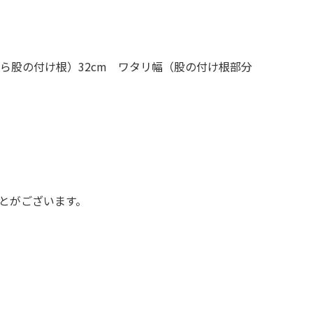
XS
S
M
L
XL
から股の付け根）32cm ワタリ幅（股の付け根部分
XS
S
M
L
XL
XS
S
M
L
XL
XS
S
M
L
XL
W30以下
W31,W32
W33,W34
とがございます。
W35,W36
W37以上
y Maniac
マニアックから探す
アニメ
映画