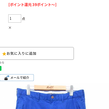
[ポイント還元 39ポイント～]
点
×
Search by Hotwor
1
Tシャツ USA製
5
ラルフローレン
8
ディズニー
ちら
Search by Brand
ラルフ ローレ