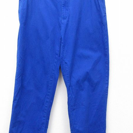
チャンピオン
カーハート
アディダス
リーバイス
ア行
カ行
ハ行
マ行
ア
Search by Item