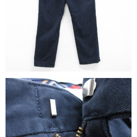
W37以上
マニアックから探す
Search by Maniac
バンド
アニメ
映画
Tシャツ
Tシャツ
Tシャツ
USA製
ボロ
ミリタリー
すべてのマニアックを見る
年代から探す
Search by Period
90年代
80年代
70年代