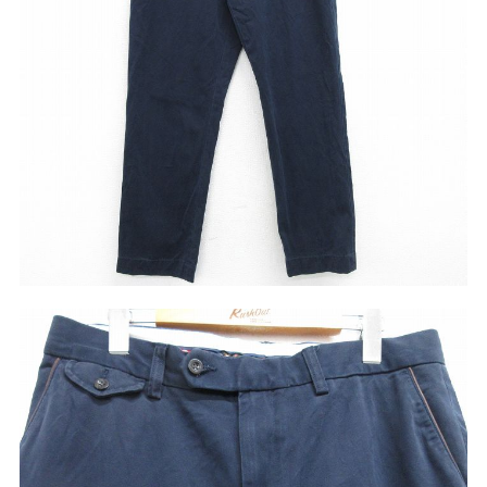
リーバイス
チック
ア行
カ行
サ行
タ行
ナ行
ハ行
マ行
ラ行
アイテムから探す
Search by Item
ジャケット
スウェット
セーター
長袖シャツ
半袖シャツ
Tシャツ
パンツ
レディース
子供服
雑貨/小物