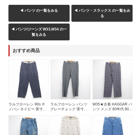
◀ パンツ の一覧をみる
◀ パンツ・スラックス の一覧をみ
る
◀ パンツ/ジーンズ W33,W34 の一
覧をみる
おすすめ商品
ラルフローレン 90s チ
ラルフローレン パンツ
W35★古着 HAGGAR パ
ノパン ネイビー 実寸
グレーチェック 実寸
ンツ メンズ 80年代 80s
W30 | 古着
W34 | 古着
USA製 ネイビー チェッ
ク【spe】 26aug10