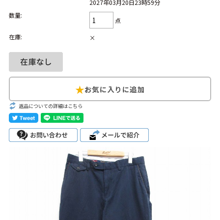
2027年03月20日23時59分
数量:
Search by Hotword
今週のHOTワード（7/29〜8/4）
点
在庫:
×
1
Tシャツ USA製
2
映画
3
ミリタリー
4
スターウォーズ
5
ラルフローレン
6
大きいサイズ
7
アニメ
8
ディズニー
ブランドから探す
Search by Brand
返品についての詳細はこちら
ザ・ノース・フェ
ラルフ ローレン
イス
チャンピオン
パタゴニア
カーハート
ディッキーズ
アディダス
ナイキ
ラッセル・アスレ