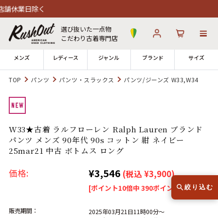
く
選び抜いた一点物
こだわり古着専門店
メンズ
レディース
ジャンル
ブランド
サイズ
TOP
パンツ
パンツ・スラックス
パンツ/ジーンズ W33,W34
ログイン
お気に入り
カート
店舗一覧
W33★古着 ラルフローレン Ralph Lauren ブランド
→
全国7店舗・公式通販の比較
パンツ メンズ 90年代 90s コットン 紺 ネイビー
25mar21 中古 ボトムス ロング
12時までのご注文で当日出荷！
発送について
¥3,546
※対応不可：日祝、長期休暇、セール
価格:
(税込 ¥3,900)
[ポイント10倍中 390ポイント～]
絞り込む
販売期間：
2025年03月21日11時00分～