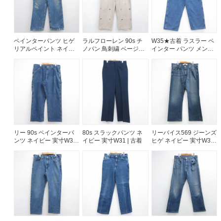
ペインターパンツ ヒゲ
ラルフローレン 90s チ
W35★古着 ラスラー ペ
リアルペイント ネイビ
ノパン 鳥刺繍 ベージュ
インター パンツ メンズ
ー 実寸W33 | 古着
実寸W34 | 古着
コットン ネイビー デニ
ム 26aug07
リー 90s ペインターパ
80s スラックパンツ ネ
リーバイス569 ジーンズ
ンツ ネイビー 実寸W37 |
イビー 実寸W31 | 古着
ヒゲ ネイビー 実寸W38 |
古着
古着