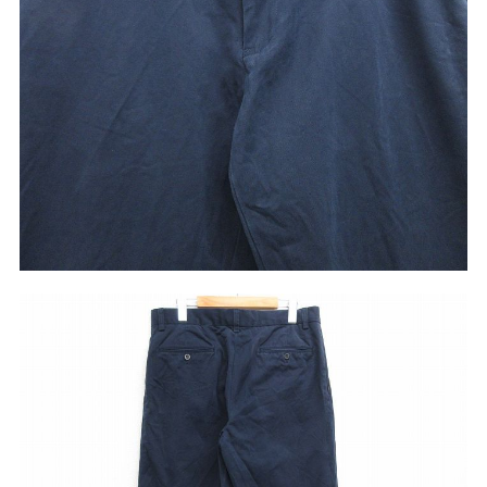
こだわりから探す
Search by Particular
サイズから探す（メンズ）
Search by Size
ジャケット
XS
S
M
L
XL
スウェット
XS
S
M
L
XL
長袖シャツ
XS
S
M
L
XL
半袖シャツ
XS
S
M
L
XL
Tシャツ
XS
S
M
L
XL
W30以下
W31,W32
パンツ
W33,W34
W35,W36