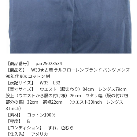
【商品番号】 par25023534
【商品名】 W33★古着 ラルフローレン ブランド パンツ メンズ
90年代 90s コットン 紺
【表記サイズ】 W33 L32
【実寸サイズ】 ウエスト（腰まわり）84cm レングス79cm
股上（ウエストから股の付け根）26cm ワタリ幅（股の付け根
部分の幅）32cm 裾幅22cm （ウエスト33inch レングス
31inch）
【素材】 コットン100％
【程度】 B
【コンディション】 すれ、色むら
【仕入先】 アメリカ