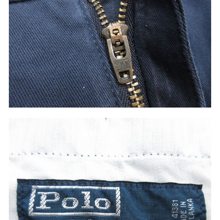
60年代
50年代
40年代
すべての年代を見る
週刊ラッシュアウト新聞
古着コラム
メディア・イベント情報
Youtube 古着屋Rush Out チャンネル
スタッフコーディネート