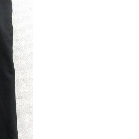
XS
S
M
L
XL
XS
S
M
L
XL
XS
S
M
L
XL
XS
S
M
L
XL
W30以下
W31,W32
W33,W34
W35,W36
W37以上
y Maniac
マニアックから探す
アニメ
映画