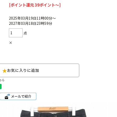
[ポイント還元 39ポイント～]
2025年03月19日11時00分～
2027年03月18日23時59分
Search by Hotwor
点
×
1
Tシャツ USA製
5
ラルフローレン
8
ディズニー
ちら
Search by Brand
ラルフ ローレ