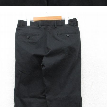
Tシャツ
USA製
すべてのマ
Searc
90年代
60年代