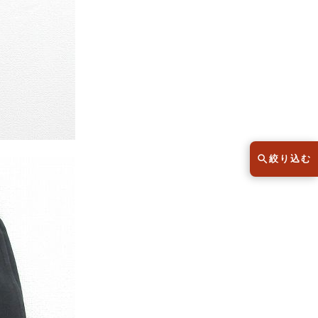
スウェット
セーター
半袖シャツ
Tシャツ
レディース
子供服
絞り込む
こだわりから探す
lar
Size
サイズから探す（メンズ）
XS
S
M
L
XL