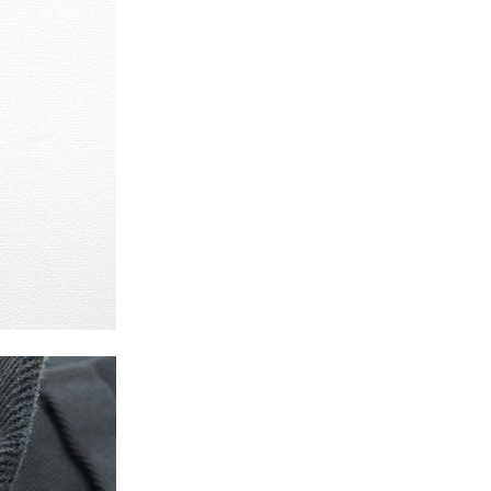
年代を見る
ト新聞
ト情報
ush Out チャンネル
ネート