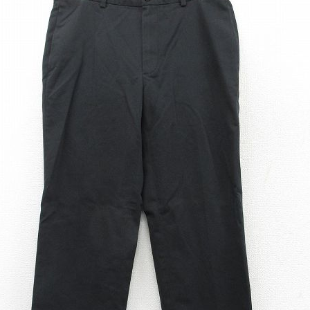
チャンピオン
カーハート
アディダス
リーバイス
ア行
カ行
ハ行
マ行
ア
Search by Item