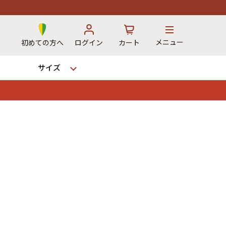
メニュー
初めての方へ
ログイン
カート
サイズ
お気に入り
カート
→
12時までのご注文で当日出荷！
※対応不可：日祝、長期休暇、セール