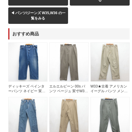
る
60年代
50年代
40年代
◀ パンツ/ジーンズ W35,W36 の一
覧をみる
すべての年代を見る
おすすめ商品
週刊ラッシュアウト新聞
古着コラム
ディッキーズ ペインタ
エルエルビーン 00s パ
W33★古着 アメリカン
メディア・イベント情報
ーパンツ ネイビー 実寸
ンツ ベージュ 実寸W35 |
イーグル パンツ メンズ
W41 | 古着
古着
00年代 00s コットン ベ
ージュ 26aug05
Youtube 古着屋Rush Out チャンネル
スタッフコーディネート