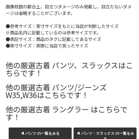
W37以上
画像枚数の都合上、目立つダメージのみ掲載し、目立たないダメ
ージは省略することがございます。
●参考サイズ：実寸サイズをもとに当店が判断したサイズ
※商品名内に記載しているのは参考サイズです。
マニアックから探す
Search by Maniac
●表記サイズ：商品のタグに記載してあるサイズ
●実寸サイズ：実際に当店で測ったサイズ
バンド
アニメ
映画
Tシャツ
Tシャツ
Tシャツ
他の厳選古着 パンツ、スラックスはこ
USA製
ボロ
ミリタリー
ちらです！
他の厳選古着 パンツ/ジーンズ
すべてのマニアックを見る
W35,W36はこちらです！
他の厳選古着 ラングラー はこちらで
す！
年代から探す
Search by Period
◀ パンツ の一覧をみる
◀ パンツ・スラックス の一覧をみ
90年代
80年代
70年代