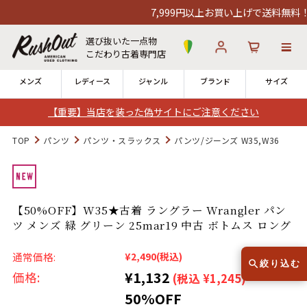
7,999円以上お買い上げで送料無料！12
選び抜いた一点物
こだわり古着専門店
メンズ
レディース
ジャンル
ブランド
サイズ
【重要】当店を装った偽サイトにご注意ください
ログイン
お気に入り
カート
TOP
パンツ
パンツ・スラックス
パンツ/ジーンズ W35,W36
店舗一覧
→
全国7店舗・公式通販の比較
【50%OFF】W35★古着 ラングラー Wrangler パン
ツ メンズ 緑 グリーン 25mar19 中古 ボトムス ロング
12時までのご注文で当日出荷！
発送について
※対応不可：日祝、長期休暇、セール
通常価格:
¥2,490
(税込)
絞り込む
¥1,132
価格:
(税込 ¥1,245)
50%OFF