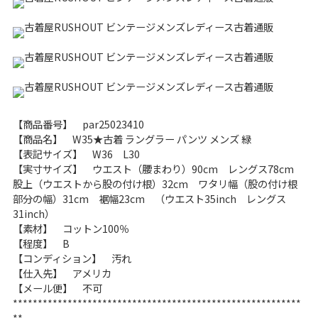
こだわりから探す
Search by Particular
サイズから探す（メンズ）
Search by Size
ジャケット
XS
S
M
L
XL
【商品番号】 par25023410
スウェット
XS
S
M
L
XL
【商品名】 W35★古着 ラングラー パンツ メンズ 緑
【表記サイズ】 W36 L30
【実寸サイズ】 ウエスト（腰まわり）90cm レングス78cm
長袖シャツ
XS
S
M
L
XL
股上（ウエストから股の付け根）32cm ワタリ幅（股の付け根
部分の幅）31cm 裾幅23cm （ウエスト35inch レングス
半袖シャツ
XS
S
M
L
XL
31inch）
【素材】 コットン100％
Tシャツ
XS
S
M
L
XL
【程度】 B
【コンディション】 汚れ
W30以下
W31,W32
【仕入先】 アメリカ
【メール便】 不可
パンツ
W33,W34
W35,W36
**********************************************************
**