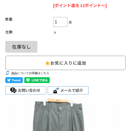
[ポイント還元 12ポイント～]
Search by Hotword
今週のHOTワード（7/29〜8/4）
数量:
点
1
Tシャツ USA製
2
映画
3
ミリタリー
4
スターウォーズ
在庫:
×
5
ラルフローレン
6
大きいサイズ
7
アニメ
8
ディズニー
ブランドから探す
Search by Brand
ザ・ノース・フェ
返品についての詳細はこちら
ラルフ ローレン
イス
チャンピオン
パタゴニア
カーハート
ディッキーズ
アディダス
ナイキ
ラッセル・アスレ