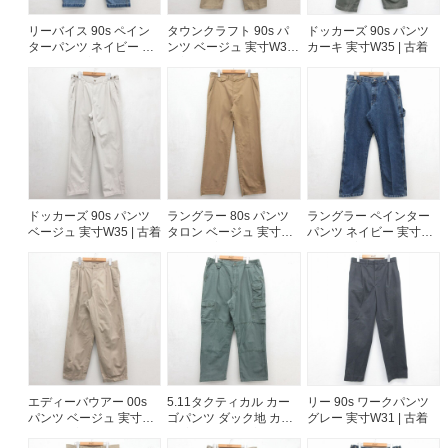
リーバイス 90s ペイン
タウンクラフト 90s パ
ドッカーズ 90s パンツ
ご利用案内
ターパンツ ネイビー 実
ンツ ベージュ 実寸W34 |
カーキ 実寸W35 | 古着
寸W30 | 古着
古着
お客様の声
レビュー1万件突破
お気に入りリスト
会員登録
メルマガ登録
会社概要
店舗一覧
ドッカーズ 90s パンツ
ラングラー 80s パンツ
ラングラー ペインター
ベージュ 実寸W35 | 古着
タロン ベージュ 実寸
パンツ ネイビー 実寸
古着卸売
W33 | 古着
W34 | 古着
特定商取引法に基づく表示
プライバシーポリシー
お問い合わせ
エディーバウアー 00s
5.11タクティカル カー
リー 90s ワークパンツ
パンツ ベージュ 実寸
ゴパンツ ダック地 カー
グレー 実寸W31 | 古着
W32 | 古着
キ 実寸W34 | 古着