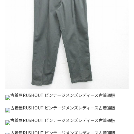
リーバイス
チック
ア行
カ行
サ行
タ行
ナ行
ハ行
マ行
ラ行
アイテムから探す
Search by Item
ジャケット
スウェット
セーター
長袖シャツ
半袖シャツ
Tシャツ
パンツ
レディース
子供服
雑貨/小物