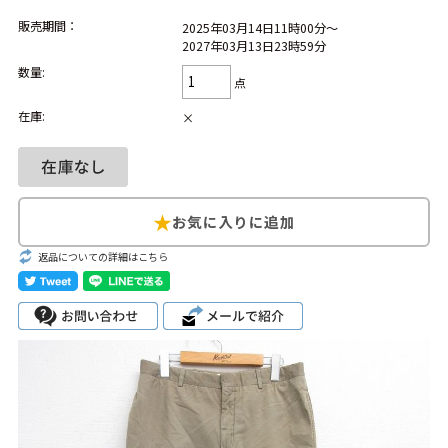
販売期間：
2025年03月14日11時00分～
Search by Hotword
今週のHOTワード（7/29〜8/4）
2027年03月13日23時59分
数量:
点
1
Tシャツ USA製
2
映画
3
ミリタリー
4
スターウォーズ
在庫:
×
5
ラルフローレン
6
大きいサイズ
7
アニメ
8
ディズニー
ブランドから探す
Search by Brand
ザ・ノース・フェ
返品についての詳細はこちら
ラルフ ローレン
イス
チャンピオン
パタゴニア
カーハート
ディッキーズ
アディダス
ナイキ
ラッセル・アスレ