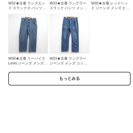
W32★古着 ランズエン
W33★古着 ラングラー
W30★古着 レッドヘッ
ド スラックス パンツ メ
スラック パンツ メンズ
ド ジーンズ メンズ ヒゲ
ンズ 90年代 90s ウール
80年代 80s フレア タロ
ネイビー デニム
USA製 グレー【spe】
ン ブラウン 26aug07
26aug07
26aug07
W36★古着 リーバイス
W33★古着 ラングラー
Levis ジーンズ メンズ
ジーンズ メンズ コット
コットン ネイビー デニ
ン ネイビー デニム
ム 26aug07
26aug07
もっとみる