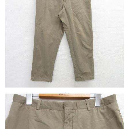
リーバイス
チック
ア行
カ行
サ行
タ行
ナ行
ハ行
マ行
ラ行
アイテムから探す
Search by Item
ジャケット
スウェット
セーター
長袖シャツ
半袖シャツ
Tシャツ
パンツ
レディース
子供服
雑貨/小物