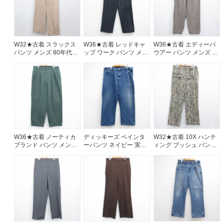
W32★古着 スラックス
W36★古着 レッドキャ
W36★古着 エディーバ
パンツ メンズ 80年代
ップ ワーク パンツ メン
ウアー パンツ メンズ リ
80s タロン オレンジ ス
ズ グレー 26aug07
ネン ブラウン 26aug07
トライプ 26aug07
W36★古着 ノーティカ
ディッキーズ ペインタ
W32★古着 10X ハンテ
ブランド パンツ メンズ
ーパンツ ネイビー 実寸
ィング ブッシュ パンツ
90年代 90s コットン グ
W41 | 古着
メンズ 80年代 80s ブラ
リーン 26aug07
ウン 迷彩【spe】
26aug07