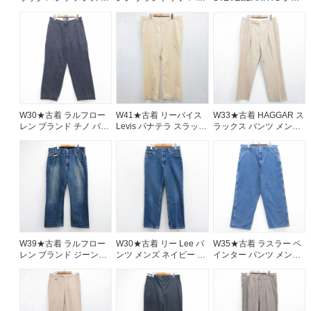
年代 80s ネイビー
ツ チノパン メンズ 90年
ンズ メンズ ブーツカッ
26aug07
代 90s 鳥 刺繍 総柄 コッ
ト ヒゲ コットン ネイビ
トン ベージュ【spe】
ー デニム 26aug07
26aug07
W30★古着 ラルフロー
W41★古着 リーバイス
W33★古着 HAGGAR ス
レン ブランド チノ パン
Levis パナテラ スラック
ラックス パンツ メンズ
ツ チノパン メンズ 90年
ス パンツ メンズ 80年代
80年代 80s USA製 ベー
代 90s コットン ネイビ
80s タロン ベージュ
ジュ 26aug07
ー 26aug07
【spe】 26aug07
W39★古着 ラルフロー
W30★古着 リー Lee パ
W35★古着 ラスラー ペ
レン ブランド ジーンズ
ンツ メンズ ネイビー デ
インター パンツ メンズ
メンズ ヒゲ コットン ネ
ニム 26aug07
コットン ネイビー デニ
イビー デニム【spe】
ム 26aug07
26aug07