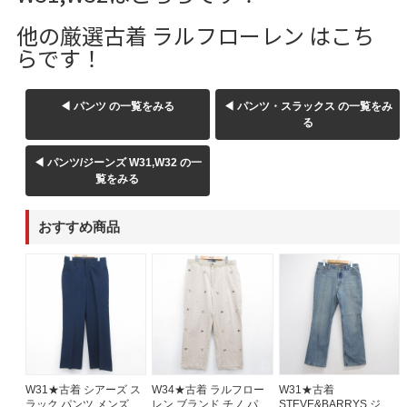
他の厳選古着 ラルフローレン はこち
らです！
◀ パンツ の一覧をみる
◀ パンツ・スラックス の一覧をみ
る
◀ パンツ/ジーンズ W31,W32 の一
覧をみる
おすすめ商品
W31★古着 シアーズ ス
W34★古着 ラルフロー
W31★古着
ラック パンツ メンズ 80
レン ブランド チノ パン
STEVE&BARRYS ジー