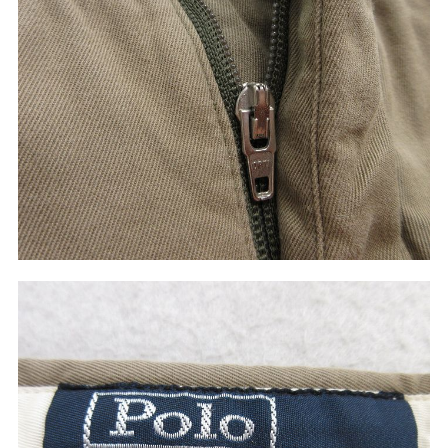
60年代
50年代
40年代
すべての年代を見る
週刊ラッシュアウト新聞
古着コラム
メディア・イベント情報
Youtube 古着屋Rush Out チャンネル
スタッフコーディネート