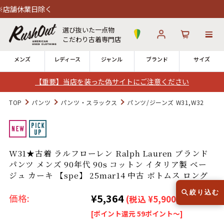
除く
選び抜いた一点物
こだわり古着専門店
メンズ
レディース
ジャンル
ブランド
サイズ
【重要】当店を装った偽サイトにご注意ください
ログイン
お気に入り
カート
TOP
パンツ
パンツ・スラックス
パンツ/ジーンズ W31,W32
店舗一覧
→
全国7店舗・公式通販の比較
W31★古着 ラルフローレン Ralph Lauren ブランド
パンツ メンズ 90年代 90s コットン イタリア製 ベー
12時までのご注文で当日出荷！
発送について
ジュ カーキ 【spe】 25mar14 中古 ボトムス ロング
※対応不可：日祝、長期休暇、セール
絞り込む
¥5,364
価格:
(税込 ¥5,900)
[ポイント還元 59ポイント～]