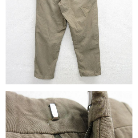
W37以上
マニアックから探す
Search by Maniac
バンド
アニメ
映画
Tシャツ
Tシャツ
Tシャツ
USA製
ボロ
ミリタリー
すべてのマニアックを見る
年代から探す
Search by Period
90年代
80年代
70年代