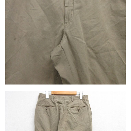
こだわりから探す
Search by Particular
サイズから探す（メンズ）
Search by Size
ジャケット
XS
S
M
L
XL
スウェット
XS
S
M
L
XL
長袖シャツ
XS
S
M
L
XL
半袖シャツ
XS
S
M
L
XL
Tシャツ
XS
S
M
L
XL
W30以下
W31,W32
パンツ
W33,W34
W35,W36