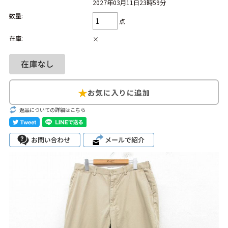
2027年03月11日23時59分
数量:
Search by Hotword
今週のHOTワード（7/29〜8/4）
点
在庫:
×
1
Tシャツ USA製
2
映画
3
ミリタリー
4
スターウォーズ
5
ラルフローレン
6
大きいサイズ
7
アニメ
8
ディズニー
ブランドから探す
Search by Brand
返品についての詳細はこちら
ザ・ノース・フェ
ラルフ ローレン
イス
チャンピオン
パタゴニア
カーハート
ディッキーズ
アディダス
ナイキ
ラッセル・アスレ