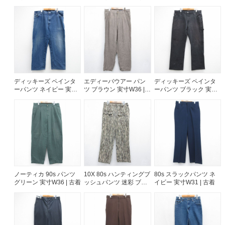
古着
ージュ 実寸W41 | 古着
コットン ネイビー デニ
ム 26aug07
ご利用案内
お客様の声
レビュー1万件突破
お気に入りリスト
会員登録
メルマガ登録
ディッキーズ ペインタ
エディーバウアー パン
ディッキーズ ペインタ
ーパンツ ネイビー 実寸
ツ ブラウン 実寸W36 |
ーパンツ ブラック 実寸
会社概要
W41 | 古着
古着
W37 | 古着
店舗一覧
古着卸売
特定商取引法に基づく表示
プライバシーポリシー
お問い合わせ
ノーティカ 90s パンツ
10X 80s ハンティングブ
80s スラックパンツ ネ
グリーン 実寸W36 | 古着
ッシュパンツ 迷彩 ブラ
イビー 実寸W31 | 古着
ウン 実寸W32 | 古着