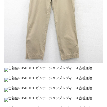
リーバイス
チック
ア行
カ行
サ行
タ行
ナ行
ハ行
マ行
ラ行
アイテムから探す
Search by Item
ジャケット
スウェット
セーター
長袖シャツ
半袖シャツ
Tシャツ
パンツ
レディース
子供服
雑貨/小物