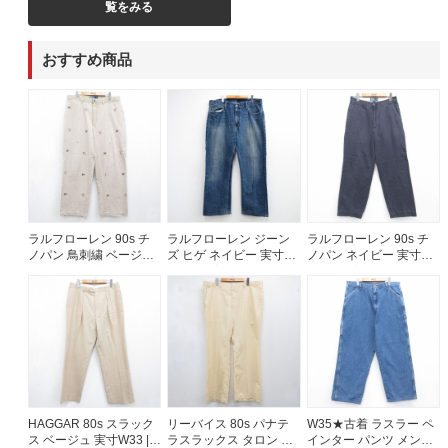
覧をみる
60年代
50年代
40年代
おすすめ商品
すべての年代を見る
週刊ラッシュアウト新聞
ラルフローレン 90s チ
ラルフローレン ジーン
ラルフローレン 90s チ
古着コラム
ノパン 鳥刺繍 ベージュ
ズ ヒゲ ネイビー 実寸
ノパン ネイビー 実寸
実寸W34 | 古着
W39 | 古着
W30 | 古着
メディア・イベント情報
Youtube 古着屋Rush Out チャンネル
スタッフコーディネート
HAGGAR 80s スラック
リーバイス 80s パナテ
W35★古着 ラスラー ペ
ス ベージュ 実寸W33 |
ラスラックス タロン ベ
インター パンツ メンズ