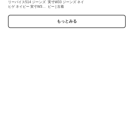
リーバイス514 ジーンズ
実寸W33 ジーンズ ネイ
ヒゲ ネイビー 実寸W36 |
ビー | 古着
古着
もっとみる