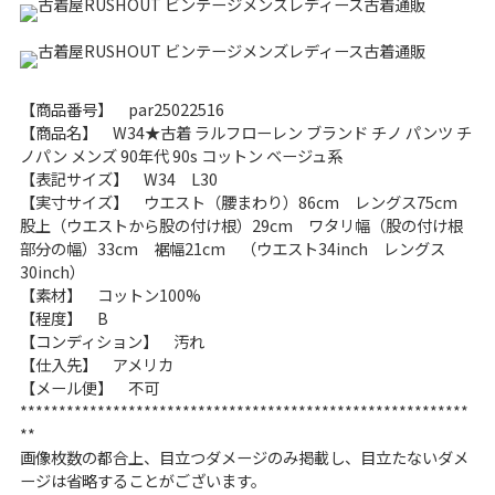
こだわりから探す
Search by Particular
サイズから探す（メンズ）
Search by Size
【商品番号】 par25022516
【商品名】 W34★古着 ラルフローレン ブランド チノ パンツ チ
ノパン メンズ 90年代 90s コットン ベージュ系
ジャケット
XS
S
M
L
XL
【表記サイズ】 W34 L30
【実寸サイズ】 ウエスト（腰まわり）86cm レングス75cm
スウェット
XS
S
M
L
XL
股上（ウエストから股の付け根）29cm ワタリ幅（股の付け根
部分の幅）33cm 裾幅21cm （ウエスト34inch レングス
長袖シャツ
XS
S
M
L
XL
30inch）
【素材】 コットン100%
半袖シャツ
XS
S
M
L
XL
【程度】 B
【コンディション】 汚れ
Tシャツ
XS
S
M
L
XL
【仕入先】 アメリカ
【メール便】 不可
W30以下
W31,W32
**********************************************************
**
画像枚数の都合上、目立つダメージのみ掲載し、目立たないダメ
パンツ
W33,W34
W35,W36
ージは省略することがございます。