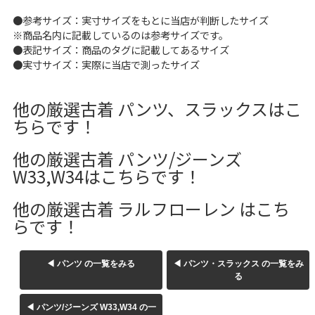
W37以上
●参考サイズ：実寸サイズをもとに当店が判断したサイズ
※商品名内に記載しているのは参考サイズです。
●表記サイズ：商品のタグに記載してあるサイズ
●実寸サイズ：実際に当店で測ったサイズ
マニアックから探す
Search by Maniac
他の厳選古着 パンツ、スラックスはこ
バンド
アニメ
映画
ちらです！
Tシャツ
Tシャツ
Tシャツ
USA製
ボロ
ミリタリー
他の厳選古着 パンツ/ジーンズ
W33,W34はこちらです！
すべてのマニアックを見る
他の厳選古着 ラルフローレン はこち
らです！
◀ パンツ の一覧をみる
◀ パンツ・スラックス の一覧をみ
年代から探す
Search by Period
る
90年代
80年代
70年代
◀ パンツ/ジーンズ W33,W34 の一