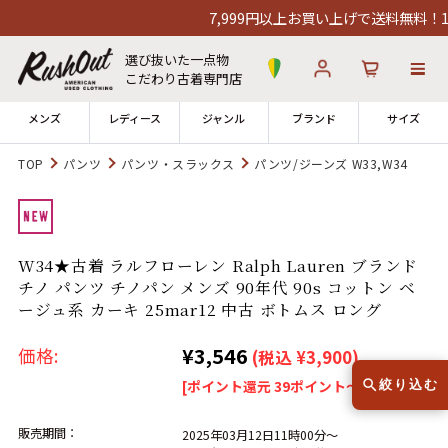
7,999円以上お買い上げで送料無料！12時
選び抜いた一点物
こだわり古着専門店
メンズ
レディース
ジャンル
ブランド
サイズ
TOP
パンツ
パンツ・スラックス
パンツ/ジーンズ W33,W34
ログイン
お気に入り
カート
店舗一覧
W34★古着 ラルフローレン Ralph Lauren ブランド
→
全国7店舗・公式通販の比較
チノ パンツ チノパン メンズ 90年代 90s コットン ベ
ージュ系 カーキ 25mar12 中古 ボトムス ロング
12時までのご注文で当日出荷！
発送について
¥3,546
※対応不可：日祝、長期休暇、セール
価格:
(税込 ¥3,900)
[ポイント還元 39ポイント～]
絞り込む
販売期間：
2025年03月12日11時00分～