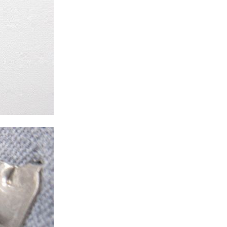
年代を見る
ト新聞
ト情報
ush Out チャンネル
ネート