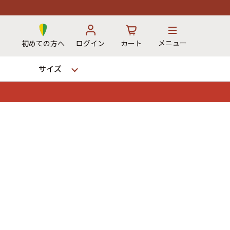
メニュー
初めての方へ
ログイン
カート
サイズ
お気に入り
カート
→
12時までのご注文で当日出荷！
※対応不可：日祝、長期休暇、セール