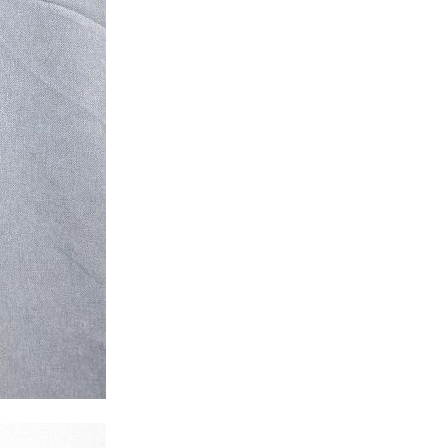
XS
S
M
L
XL
XS
S
M
L
XL
XS
S
M
L
XL
XS
S
M
L
XL
W30以下
W31,W32
W33,W34
W35,W36
W37以上
y Maniac
マニアックから探す
アニメ
映画