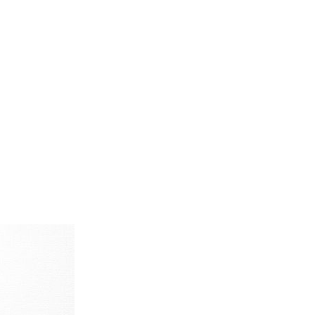
d
今週のHOTワード（7/29〜8/4）
2
映画
3
ミリタリー
4
スターウォーズ
6
大きいサイズ
7
アニメ
ブランドから探す
ン
ザ・ノース・フェイス