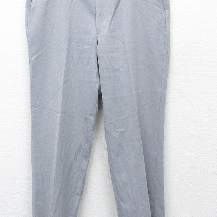
チャンピオン
カーハート
アディダス
リーバイス
ア行
カ行
ハ行
マ行
ア
Search by Item