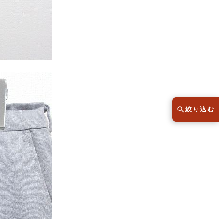
スウェット
セーター
半袖シャツ
Tシャツ
レディース
子供服
絞り込む
こだわりから探す
lar
Size
サイズから探す（メンズ）
XS
S
M
L
XL