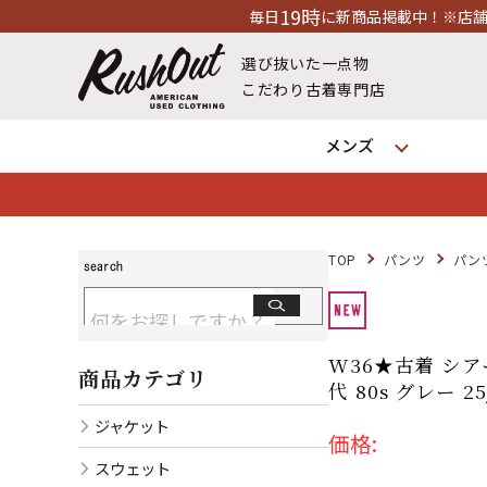
19時
毎日
に新商品掲載中！※店舗休業日除く
選び抜いた一点物
こだわり古着専門店
メンズ
TOP
パンツ
パン
W36★古着 シア
商品カテゴリ
代 80s グレー 
ジャケット
価格:
スウェット