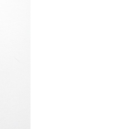
Tシャツ
Tシャツ
ボロ
ミリタリー
ニアックを見る
h by Period
年代から探す
80年代
70年代
50年代
40年代