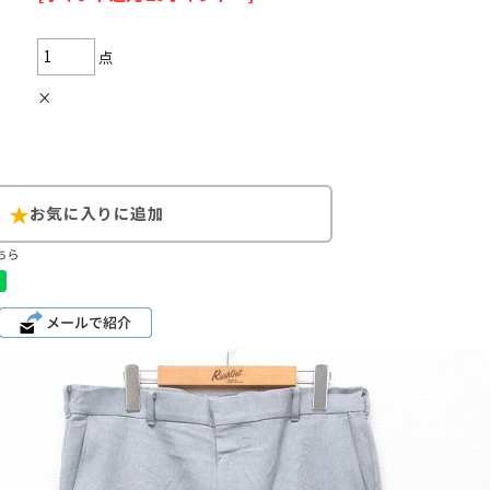
点
×
Search by Hotwor
1
Tシャツ USA製
5
ラルフローレン
ちら
8
ディズニー
Search by Brand
ラルフ ローレ