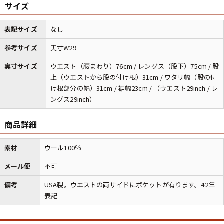
サイズ
表記サイズ
なし
マニアックから探す
Search by Maniac
参考サイズ
実寸W29
バンド
アニメ
映画
Tシャツ
Tシャツ
Tシャツ
実寸サイズ
ウエスト（腰まわり）76cm / レングス（股下）75cm / 股
上（ウエストから股の付け根）31cm / ワタリ幅（股の付
USA製
ボロ
ミリタリー
け根部分の幅）31cm / 裾幅23cm / （ウエスト29inch / レ
ングス29inch）
すべてのマニアックを見る
商品詳細
素材
ウール100％
メール便
不可
年代から探す
Search by Period
備考
USA製。ウエストの両サイドにポケットが有ります。42年
表記
90年代
80年代
70年代
60年代
50年代
40年代