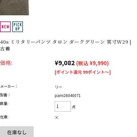
リーバイス
ック
ア行
カ行
サ行
タ行
ナ行
ハ行
マ行
ラ行
40s ミリタリーパンツ タロン ダークグリーン 実寸W29 |
古着
アイテムから探す
Search by Item
¥9,082
価格:
(税込 ¥9,990)
[ポイント還元 99ポイント～]
ジャケット
スウェット
セーター
メーカー：
リー
長袖シャツ
半袖シャツ
Tシャツ
型番：
pami26040071
数量:
パンツ
レディース
子供服
点
在庫:
×
雑貨/小物