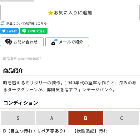
こだわりから探す
Search by Particular
返品についての詳細はこちら
サイズから探す（メンズ）
Search by Size
ジャケット
XS
S
M
L
XL
商品番号 pami26040071
スウェット
XS
S
M
L
XL
商品紹介
長袖シャツ
XS
S
M
L
XL
時を超えるミリタリーの傑作。1940年代の堅牢な作りと、深みのあ
半袖シャツ
XS
S
M
L
XL
るダークグリーンが、雰囲気を宿すヴィンテージパンツ。
コンディション
Tシャツ
XS
S
M
L
XL
W30以下
W31,W32
W33,W34
S
A
B
C
パンツ
W35,W36
W37以上
B（目立つ汚れ・リペア等あり）
【状態追記】汚れ