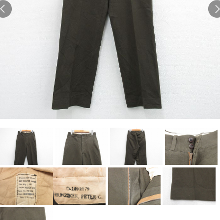
Search by Hotword
今週のHOTワード（7/29〜8/4）
1
Tシャツ USA製
2
映画
3
ミリタリー
4
スターウォーズ
5
ラルフローレン
6
大きいサイズ
7
アニメ
8
ディズニー
ブランドから探す
Search by Brand
ザ・ノース・フェイ
ラルフ ローレン
ス
チャンピオン
パタゴニア
カーハート
ディッキーズ
アディダス
ナイキ
ラッセル・アスレチ