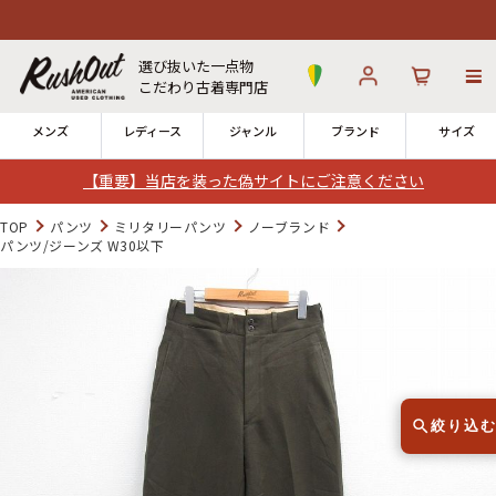
選び抜いた一点物
こだわり古着専門店
メンズ
レディース
ジャンル
ブランド
サイズ
【重要】当店を装った偽サイトにご注意ください
ログイン
お気に入り
カート
TOP
パンツ
ミリタリーパンツ
ノーブランド
パンツ/ジーンズ W30以下
店舗一覧
→
全国7店舗・公式通販の比較
12時までのご注文で当日出荷！
発送について
※対応不可：日祝、長期休暇、セール
絞り込