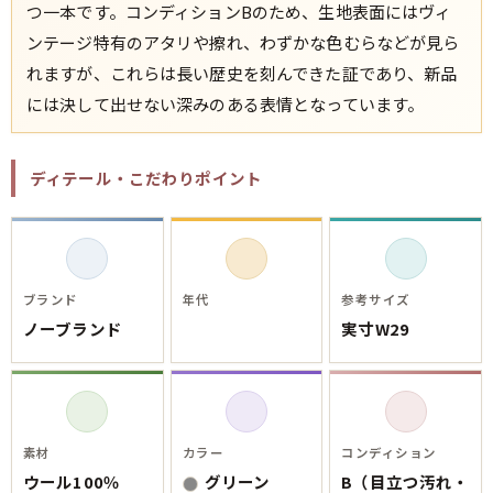
ご利用案内
つ一本です。コンディションBのため、生地表面にはヴィ
お客様の声
レビュー1万件突破
ンテージ特有のアタリや擦れ、わずかな色むらなどが見ら
お気に入りリスト
れますが、これらは長い歴史を刻んできた証であり、新品
会員登録
には決して出せない深みのある表情となっています。
メルマガ登録
会社概要
ディテール・こだわりポイント
店舗一覧
古着卸売
特定商取引法に基づく表示
プライバシーポリシー
ブランド
年代
参考サイズ
お問い合わせ
ノーブランド
実寸W29
素材
カラー
コンディション
ウール100％
グリーン
B（目立つ汚れ・