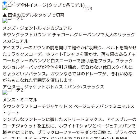
1
2
3
▲ 画像のモデルをタップで切替
メンズ・ジェントルマンカジュアル
タウンクラフトガウン × チャコールグレーパンツで大人のリラック
スカジュアル
アイスブルーのガウンの前を開けて軽やかに羽織り、ベルトを効かせ
たリラックスコーデ。ホワイトTシャツを覗かせ、落ち感のあるチャ
コールグレーのパンツと白スニーカーで抜け感をプラス。ブラック
のショルダーバッグが全体を引き締め、気負わない休日スタイルに
ちょうどいいバランス。ガウンならではのドレープが、きれいめな
がらもこなれた雰囲気を演出します。
アウター：ジャケット
ボトムス：パンツ/スラックス
メンズ・ミニマル
タウンクラフトコーチジャケット × ベージュチノパンでミニマルス
トリート
シンプルなワントーンに徹したストリートミックス。アイスブルーの
コーチジャケットを主役に、ホワイトTシャツとベージュチノパンで
軽やかにまとめ、ブラックローファーでモダンな印象に。ブラックの
ベースボールキャップとバンダナでさりげなくアクセントを加え、