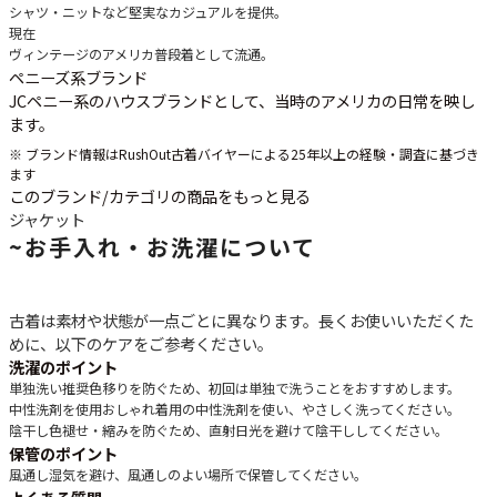
シャツ・ニットなど堅実なカジュアルを提供。
現在
ヴィンテージのアメリカ普段着として流通。
ペニーズ系ブランド
JCペニー系のハウスブランドとして、当時のアメリカの日常を映し
ます。
※ ブランド情報はRushOut古着バイヤーによる25年以上の経験・調査に基づき
ます
このブランド/カテゴリの商品をもっと見る
ジャケット
~
お手入れ・お洗濯について
古着は素材や状態が一点ごとに異なります。長くお使いいただくた
めに、以下のケアをご参考ください。
洗濯のポイント
単独洗い推奨
色移りを防ぐため、初回は単独で洗うことをおすすめします。
中性洗剤を使用
おしゃれ着用の中性洗剤を使い、やさしく洗ってください。
陰干し
色褪せ・縮みを防ぐため、直射日光を避けて陰干ししてください。
保管のポイント
風通し
湿気を避け、風通しのよい場所で保管してください。