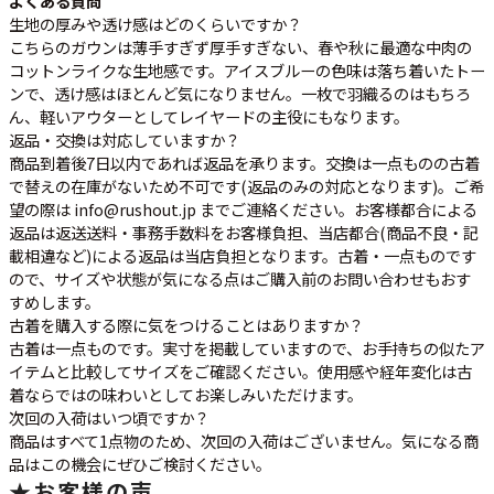
よくある質問
生地の厚みや透け感はどのくらいですか？
こちらのガウンは薄手すぎず厚手すぎない、春や秋に最適な中肉の
コットンライクな生地感です。アイスブルーの色味は落ち着いたトー
ンで、透け感はほとんど気になりません。一枚で羽織るのはもちろ
ん、軽いアウターとしてレイヤードの主役にもなります。
返品・交換は対応していますか？
商品到着後7日以内であれば返品を承ります。交換は一点ものの古着
で替えの在庫がないため不可です(返品のみの対応となります)。ご希
望の際は info@rushout.jp までご連絡ください。お客様都合による
返品は返送送料・事務手数料をお客様負担、当店都合(商品不良・記
載相違など)による返品は当店負担となります。古着・一点ものです
ので、サイズや状態が気になる点はご購入前のお問い合わせもおす
すめします。
古着を購入する際に気をつけることはありますか？
古着は一点ものです。実寸を掲載していますので、お手持ちの似たア
イテムと比較してサイズをご確認ください。使用感や経年変化は古
着ならではの味わいとしてお楽しみいただけます。
次回の入荷はいつ頃ですか？
商品はすべて1点物のため、次回の入荷はございません。気になる商
品はこの機会にぜひご検討ください。
★
お客様の声