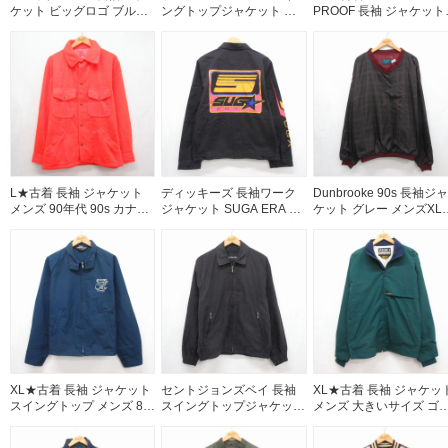
ケット ビッグロゴ ブルー
ングトップジャケット ワ
PROOF 長袖 ジャケット
メンズL相当 | 古着
ンポイントロゴ ライトブ
メンズ 大きいサイズ ベ
ルー メンズXL相当 | 古着
ジュ 26jul31
L★古着 長袖 ジャケット
ディッキーズ 長袖ワーク
Dunbrooke 90s 長袖ジャ
メンズ 90年代 90s カナダ
ジャケット SUGA ERA ブ
ケット グレー メンズXL
製 オレンジ 26aug05
ラック メンズL相当 | 古着
当 | 古着
XL★古着 長袖 ジャケット
セントジョンズベイ 長袖
XL★古着 長袖 ジャケッ
スイングトップ メンズ 80
スイングトップジャケット
メンズ 大きいサイズ ゴ
年代 80s Quiz ラグラン
ブラック メンズL相当 | 古
テックス グリーン
USA製 ネイビー 26aug05
着
26aug05