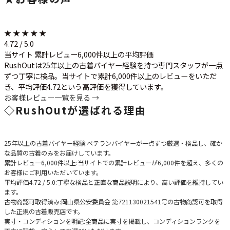
★ ★ ★ ★ ★
4.72 / 5.0
当サイト 累計レビュー6,000件以上の平均評価
RushOutは25年以上の古着バイヤー経験を持つ専門スタッフが一点
ずつ丁寧に検品。当サイトで累計6,000件以上のレビューをいただ
き、平均評価4.72という高評価を獲得しています。
お客様レビュー一覧を見る →
◇
RushOutが選ばれる理由
25年以上の古着バイヤー経験
:ベテランバイヤーが一点ずつ厳選・検品し、確か
な品質の古着のみをお届けしています。
累計レビュー6,000件以上
:当サイトでの累計レビューが6,000件を超え、多くの
お客様にご利用いただいています。
平均評価4.72 / 5.0
:丁寧な検品と正直な商品説明により、高い評価を維持してい
ます。
古物商認可取得済み
:岡山県公安委員会 第721130021541号の古物商認可を取得
した正規の古着販売店です。
実寸・コンディションを明記
:全商品に実寸を掲載し、コンディションランクを