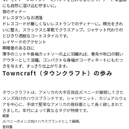
にも自然に溶け込む佇まいに。
夜のディナー
ドレスダウンなお洒落
ドレスコードが厳しくないレストランでのディナーに。襟元をきれ
いに整え、スラックスと革靴でクラスアップ。ジャケット代わりの
とびきり洒脱なコートスタイルです。
レイヤードのアクセント
寒暖差のある日に
薄手のニットや長袖カットソーの上に羽織れば、春先や秋口の軽い
アウターとして活躍。コンパクトな身幅がコーディネートにもたつ
きを与えず、すっきり仕上がります。
Towncraft（タウンクラフト）の歩み
タウンクラフトは、アメリカの大手百貨店JCペニーが展開してきた
メンズ向けのハウスブランドです。シャツやニット、カジュアルウェ
アを中心に、手頃で堅実なアメリカの普段着として長く親しまれて
きました。年代によって異なるタグが特徴です。
概要
JCペニーのメンズ向けハウスブランドとして展開。
普段着