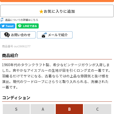
こだわりから探す
Search by Particular
返品についての詳細はこちら
サイズから探す（メンズ）
Search by Size
ジャケット
XS
S
M
L
XL
商品番号 our26061277
スウェット
XS
S
M
L
XL
商品紹介
長袖シャツ
XS
S
M
L
XL
1960年代のタウンクラフト製、希少なビンテージガウンが入荷しま
した。爽やかなアイスブルーの生地が目を引くロング丈の一着です。
半袖シャツ
XS
S
M
L
XL
羽織るだけでサマになる、古着ならではの上品な雰囲気と抜け感を
演出。現代のワードローブにさらりと取り入れられる、洗練された
Tシャツ
XS
S
M
L
XL
一着です。
W30以下
W31,W32
W33,W34
コンディション
パンツ
W35,W36
W37以上
S
A
B
C