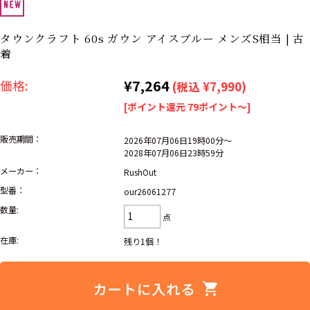
リーバイス
ック
タウンクラフト 60s ガウン アイスブルー メンズS相当 | 古
ア行
カ行
サ行
タ行
着
ナ行
ハ行
マ行
ラ行
¥7,264
価格:
(税込 ¥7,990)
[ポイント還元 79ポイント～]
アイテムから探す
Search by Item
販売期間：
2026年07月06日19時00分～
2028年07月06日23時59分
ジャケット
スウェット
セーター
メーカー：
RushOut
型番：
our26061277
長袖シャツ
半袖シャツ
Tシャツ
数量:
点
パンツ
レディース
子供服
在庫:
残り1個！
雑貨/小物