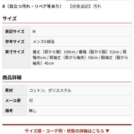
B（目立つ汚れ・リペア等あり）
【状態追記】汚れ
サイズ
マニアックから探す
Search by Maniac
表記サイズ
M
バンド
アニメ
映画
Tシャツ
Tシャツ
Tシャツ
参考サイズ
メンズS相当
USA製
ボロ
ミリタリー
実寸サイズ
着丈（肩から裾）109cm / 着幅（脇から脇）52cm / 肩
幅45cm / 肩袖丈（肩から袖先）58cm / 脇袖丈（脇から
袖先）45cm
すべてのマニアックを見る
商品詳細
素材
コットン、ポリエステル
年代から探す
Search by Period
メール便
可
備考
無し
90年代
80年代
70年代
サイズ感・コーデ例・状態の詳細はこちら ▼
60年代
50年代
40年代