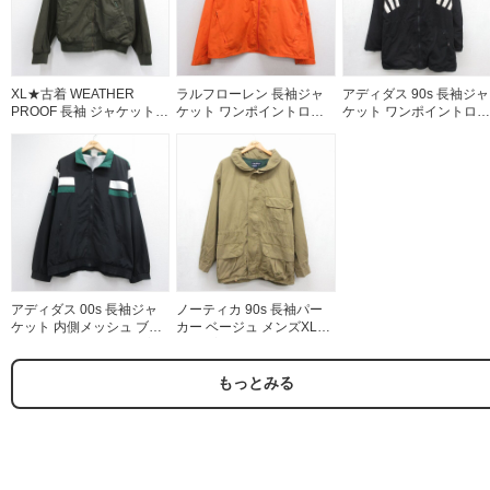
XL★古着 WEATHER
ラルフローレン 長袖ジャ
アディダス 90s 長袖ジャ
PROOF 長袖 ジャケット
ケット ワンポイントロゴ
ケット ワンポイントロゴ
メンズ カーキ 26aug03
オレンジ メンズXL相当 |
ブラック メンズXL相当 |
古着
古着
アディダス 00s 長袖ジャ
ノーティカ 90s 長袖パー
ケット 内側メッシュ ブラ
カー ベージュ メンズXL相
ック メンズXL相当 | 古着
当 | 古着
もっとみる