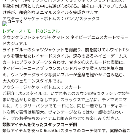
無駄を削ぎ落とした中にも遊び心が光る。袖をロールアップした抜
け感が、都会的なミニマルスタイルを完成させます。
アウター：ジャケット
ボトムス：パンツ/スラックス
レディース・モードカジュアル
タウンクラフトシャツジャケット × ネイビーデニムスカートでモー
ドカジュアル
ライトブルーのシャツジャケットを羽織り、前を開けてホワイトTシ
ャツを覗かせたレイヤードスタイル。深みのあるネイビーデニムス
カートにブラックブーツを合わせ、甘さを抑えたモードな表情に。
ネイビービーニーとブラウンのハンドバッグで柔らかな色気を加
え、ヴィンテージライクな淡いブルーが全身を軽やかに包み込む、
大人のフェミニンスタイルです。
アウター：ジャケット
ボトムス：スカート
ご紹介した3スタイルは、いずれもこのガウンの持つクラシックな佇
まいを活かした着こなしです。スラックスで上品に、チノでミニマ
ルに、ミリタリーパンツでモードにと、同じ一着でもコーディネー
ト次第で表情は無限大。ヴィンテージならではの一点物の味わい
を、ぜひお手持ちのアイテムと組み合わせてお楽しみください。
類似アイテムを使ったスタッフコーデ例
類似アイテムを使ったRushOutスタッフのコーデ例です。実際の着こ