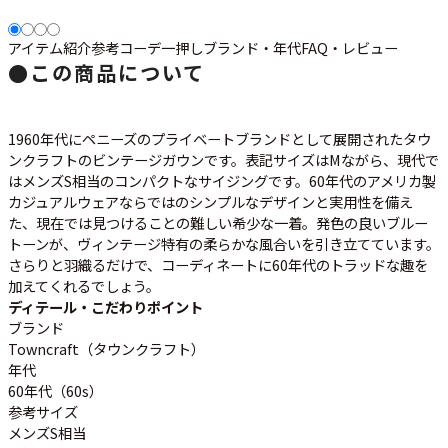
アイテム紹介
参考コーデ
一押し
ブランド・年代
FAQ・レビュー
すべての年代を見る
●
この商品について
1960年代にペニーズのプライベートブランドとして展開されたタウ
週刊ラッシュアウト新聞
ンクラフトのビンテージガウンです。表記サイズはMながら、現代で
はメンズS相当のコンパクトなサイジングです。60年代のアメリカ製
カジュアルウェアならではのシンプルなデザインと実用性を備え
古着コラム
た、現在では見つけることの難しい希少な一着。発色の良いブルー
トーンが、ヴィンテージ特有の柔らかな風合いを引き立てています。
メディア・イベント情報
さらりと羽織るだけで、コーディネートに60年代のトラッドな趣を
加えてくれるでしょう。
ディテール・こだわりポイント
Youtube 古着屋Rush Out チャンネル
ブランド
Towncraft（タウンクラフト）
年代
スタッフコーディネート
60年代（60s）
参考サイズ
メンズS相当