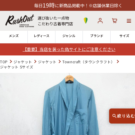
19時
毎日
に新商品掲載中！※店舗休業日除く
選び抜いた一点物
こだわり古着専門店
メンズ
レディース
ジャンル
ブランド
サイズ
【重要】当店を装った偽サイトにご注意ください
ログイン
お気に入り
カート
TOP
ジャケット
ジャケット
Towncraft（タウンクラフト）
ジャケット Sサイズ
店舗一覧
→
全国7店舗・公式通販の比較
12時までのご注文で当日出荷！
発送について
※対応不可：日祝、長期休暇、セール
絞り込