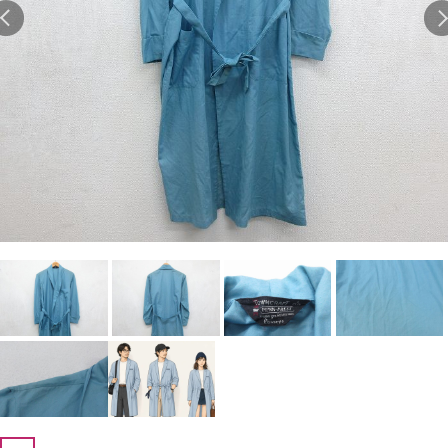
Search by Hotword
今週のHOTワード（7/29〜8/4）
1
Tシャツ USA製
2
映画
3
ミリタリー
4
スターウォーズ
5
ラルフローレン
6
大きいサイズ
7
アニメ
8
ディズニー
ブランドから探す
Search by Brand
ザ・ノース・フェイ
ラルフ ローレン
ス
チャンピオン
パタゴニア
カーハート
ディッキーズ
アディダス
ナイキ
ラッセル・アスレチ