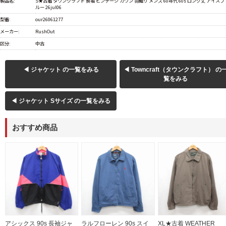
製品名:
S★古着 タウンクラフト 長袖 ビンテージ ガウン 羽織り メンズ 60年代 60s ロング丈 アイスブ
ルー 26jul06
型番:
our26061277
メーカー:
RushOut
区分:
中古
◀ ジャケット の一覧をみる
◀ Towncraft（タウンクラフト） の
覧をみる
◀ ジャケット Sサイズ の一覧をみる
おすすめ商品
アシックス 90s 長袖ジャ
ラルフローレン 90s スイ
XL★古着 WEATHER