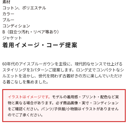
ご利用案内
素材
コットン、ポリエステル
お客様の声
レビュー1万件突破
カラー
お気に入りリスト
ブルー
会員登録
コンディション
B（目立つ汚れ・リペア等あり）
メルマガ登録
ジャケット
会社概要
着用イメージ・コーデ提案
店舗一覧
古着卸売
60年代のアイスブルーガウンを主役に、現代的なセンスで仕上げる
特定商取引法に基づく表示
スタイリングを3パターンご提案します。ロング丈でコンパクトなシ
プライバシーポリシー
ルエットを活かし、世代を問わず古着好きの方に楽しんでいただけ
お問い合わせ
る着こなしを集めました。
イラストはイメージです。
モデルの着用感・プリント・配色など実
物と異なる場合があります。必ず
商品画像・実寸・コンディション
をご確認ください。パンツ/子供服/小物類はイラストがありません
のでご了承ください。