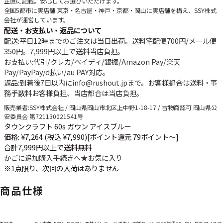
正直に記載。安心してお選びいただけます。
全国5都市に実店舗
:東京・名古屋・神戸・京都・岡山に実店舗を構え、SSY株式
会社が運営しています。
配送・お支払い・返品について
配送
:平日12時までのご注文は当日出荷。送料宅配便
700円
/メール便
350円
。
7,999円以上で送料当店負担
。
お支払い
:代引/クレカ/ペイディ/銀振/Amazon Pay/楽天
Pay/PayPay/d払い/au PAY対応。
返品
:到着後7日以内にinfo@rushout.jpまで。お客様都合は送料・事
務手数料お客様負担、当店都合は当店負担。
販売業者
:SSY株式会社 / 岡山県岡山市北区上中野1-18-17 / 古物商認可 岡山県公
安委員会 第721130021541号
タウンクラフト 60s ガウン アイスブルー
価格: ¥7,264 (税込 ¥7,990)
[ポイント還元 79ポイント～]
合計7,999円以上で送料無料
かごに追加
購入手続きへ
★
お気に入り
※1点限り、次回の入荷はありません
商品仕様