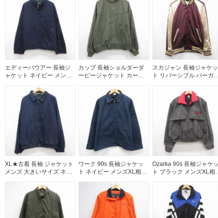
エディーバウアー 長袖ジ
カップ 長袖ショルダーダ
スカジャン 長袖ジャケッ
ャケット ネイビー メンズ
ービージャケット カーキ
ト リバーシブル バーガ
XL相当 | 古着
メンズXL相当 | 古着
ディ メンズS相当 | 古着
XL★古着 長袖 ジャケット
ワーク 90s 長袖ジャケッ
Ozarka 90s 長袖ジャケ
メンズ 大きいサイズ ネイ
ト ネイビー メンズXL相当
ト ブラック メンズXL相
ビー 26jul31
| 古着
| 古着