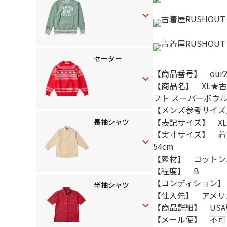
セーター
【商品番号】 our25
【商品名】 XL★古着
フト スーパーボウ
【メンズ参考サイズ
【表記サイズ】 XL
長袖シャツ
【実寸サイズ】 着
54cm
【素材】 コットン
【程度】 B
【コンディション】
半袖シャツ
【仕入先】 アメリ
【商品詳細】 US
【メール便】 不可