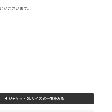
Tシャツ
Tシャツ
とがございます。
ボロ
ミリタリー
ニアックを見る
h by Period
年代から探す
80年代
70年代
50年代
40年代
◀ ジャケット XLサイズ の一覧をみる