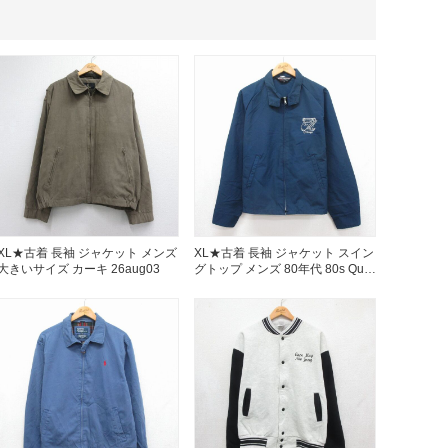
年代を見る
ト新聞
ト情報
XL★古着 長袖 ジャケット メンズ
XL★古着 長袖 ジャケット スイン
大きいサイズ カーキ 26aug03
グトップ メンズ 80年代 80s Quiz
ラグラン USA製 ネイビー
ush Out チャンネル
26aug05
ネート