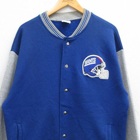
チャンピオン
カーハート
アディダス
リーバイス
ア行
カ行
ハ行
マ行
ア
Search by Item