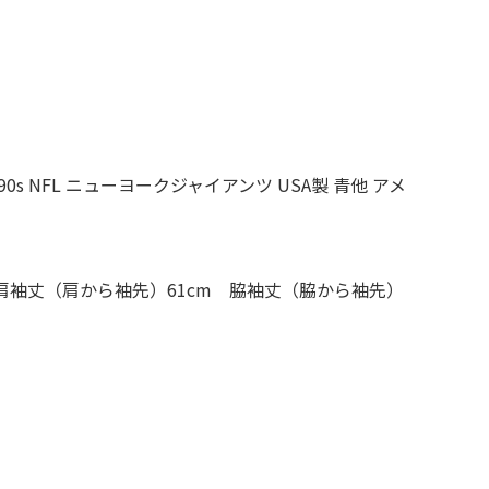
XS
S
M
L
XL
XS
S
M
L
XL
XS
S
M
L
XL
s NFL ニューヨークジャイアンツ USA製 青他 アメ
XS
S
M
L
XL
 肩袖丈（肩から袖先）61cm 脇袖丈（脇から袖先）
W30以下
W31,W32
W33,W34
W35,W36
W37以上
y Maniac
マニアックから探す
アニメ
映画