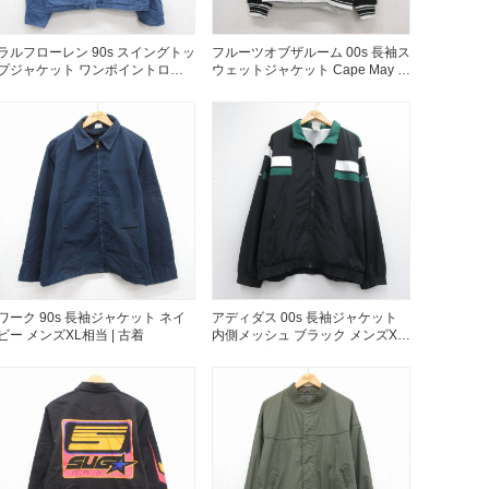
万件突破
ラルフローレン 90s スイングトッ
フルーツオブザルーム 00s 長袖ス
プジャケット ワンポイントロゴ
ウェットジャケット Cape May グ
ライトブルー メンズXL相当 | 古
レー メンズXL相当 | 古着
着
表示
ワーク 90s 長袖ジャケット ネイ
アディダス 00s 長袖ジャケット
ビー メンズXL相当 | 古着
内側メッシュ ブラック メンズXL
相当 | 古着