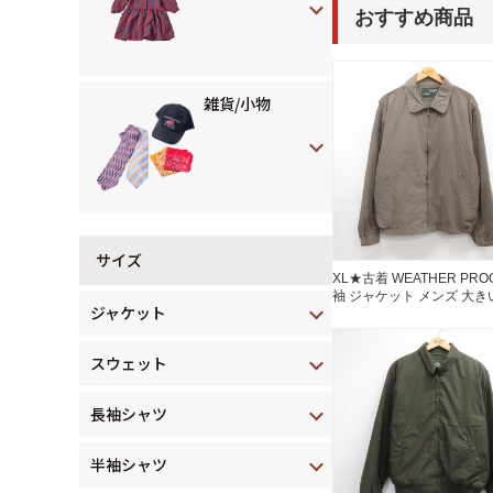
おすすめ商品
雑貨/小物
サイズ
XL★古着 WEATHER PRO
袖 ジャケット メンズ 大き
ジャケット
ズ ベージュ 26jul31
スウェット
長袖シャツ
半袖シャツ