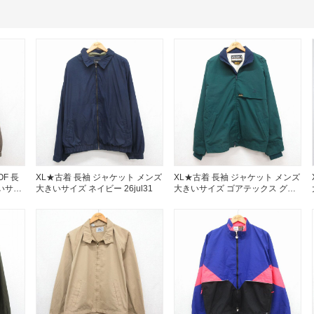
すべての
週刊ラッシュアウ
古着コラム
メディア・イベン
OF 長
XL★古着 長袖 ジャケット メンズ
XL★古着 長袖 ジャケット メンズ
いサイ
大きいサイズ ネイビー 26jul31
大きいサイズ ゴアテックス グリ
ーン 26aug05
Youtube 古着屋R
スタッフコーディ
ご利用案内