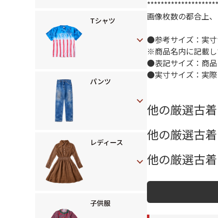
********************
画像枚数の都合上、
Tシャツ
●参考サイズ：実寸
※商品名内に記載し
●表記サイズ：商品
●実寸サイズ：実際
パンツ
他の厳選古着
他の厳選古着
レディース
他の厳選古着 
子供服