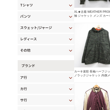
Tシャツ
XL★古着 WEATHER PRO
パンツ
袖 ジャケット メンズ カー
26aug03
スウェット/ジャージ
レディース
その他
ブランド
カーキ迷彩 長袖ハーフジ
ノラックジャケット 内側
ア行
ュ カーキ メンズXL相当 | 
カ行
サ行