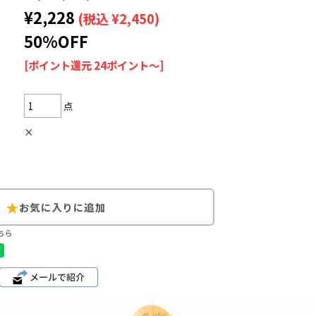
¥2,228
(税込 ¥2,450)
50%OFF
[ポイント還元 24ポイント～]
Search by Hotwor
点
1
Tシャツ USA製
×
5
ラルフローレン
8
ディズニー
ちら
Search by Brand
ラルフ ローレ