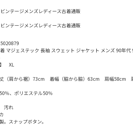
スウェット
長袖シャツ
020879
半袖シャツ
 マジェステック 長袖 スウェット ジャケット メンズ 90年代 90
ル
Tシャツ
】 XL
丈（肩から裾）73cm 着幅（脇から脇）63cm 肩幅58cm
パンツ
50％、ポリエステル50％
 汚れ
カ
Search b
A製。スナップボタン。
バンド