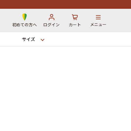
メニュー
初めての方へ
ログイン
カート
サイズ
お気に入り
カート
→
12時までのご注文で当日出荷！
※対応不可：日祝、長期休暇、セール