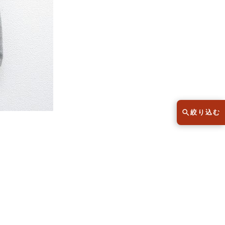
スウェット
セーター
半袖シャツ
Tシャツ
レディース
子供服
絞り込む
こだわりから探す
lar
Size
サイズから探す（メンズ）
XS
S
M
L
XL