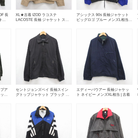
お客様の声
レビュー1
OF 長
XL★古着 IZOD ラコステ
アシックス 90s 長袖ジャケット
お気に入りリスト
キ
LACOSTE 長袖 ジャケット スイ
ビッグロゴ ブルー メンズL相当 |
会員登録
ングトップ メンズ 90年代 90s ラ
古着
グラン ベージュ【spe】
メルマガ登録
26aug07
会社概要
店舗一覧
古着卸売
特定商取引法に基づく
プライバシーポリシー
お問い合わせ
ップア
セントジョンズベイ 長袖スイン
エディーバウアー 長袖ジャケッ
メッシ
グトップジャケット ブラック メ
ト ネイビー メンズXL相当 | 古着
古着
ンズL相当 | 古着