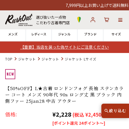
7,999円以上お買い上げで送料無料！1
選び抜いた一点物
こだわり古着専門店
メンズ
レディース
ジャンル
ブランド
サイズ
【重要】当店を装った偽サイトにご注意ください
ログイン
お気に入り
カート
TOP
ジャケット
ジャケット
ジャケット Lサイズ
店舗一覧
→
全国7店舗・公式通販の比較
【50%OFF】L★古着 ロンドンフォグ 長袖 ステンカラ
ー コート メンズ 90年代 90s ロング丈 黒 ブラック 内
12時までのご注文で当日出荷！
発送について
側ファー 25jan28 中古 アウター
※対応不可：日祝、長期休暇、セール
絞り込む
¥2,228
価格:
(税込 ¥2,450)
[ポイント還元 24ポイント～]