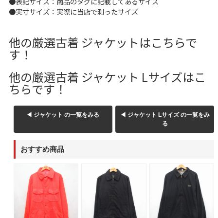
●表記サイズ：商品のタグに記載してあるサイズ
W37以上
●実寸サイズ：実際に当店で測ったサイズ
他の厳選古着 ジャケットはこちらで
す！
マニアックから探す
Search by Maniac
他の厳選古着 ジャケット Lサイズはこ
バンド
アニメ
映画
Tシャツ
Tシャツ
Tシャツ
ちらです！
USA製
ボロ
ミリタリー
◀ ジャケット の一覧をみる
◀ ジャケット Lサイズ の一覧をみ
る
すべてのマニアックを見る
おすすめ商品
年代から探す
Search by Period
90年代
80年代
70年代