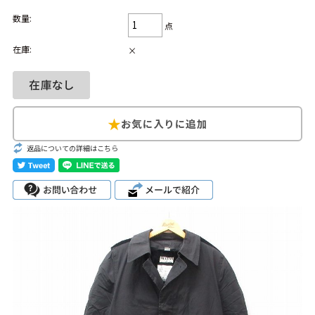
数量:
Search by Hotword
今週のHOTワード（7/29〜8/4）
点
在庫:
×
1
Tシャツ USA製
2
映画
3
ミリタリー
4
スターウォーズ
5
ラルフローレン
6
大きいサイズ
7
アニメ
8
ディズニー
ブランドから探す
Search by Brand
返品についての詳細はこちら
ザ・ノース・フェ
ラルフ ローレン
イス
チャンピオン
パタゴニア
カーハート
ディッキーズ
アディダス
ナイキ
ラッセル・アスレ