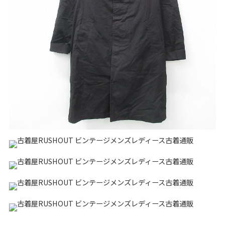
リーバイス
チック
ア行
カ行
サ行
タ行
ナ行
ハ行
マ行
ラ行
アイテムから探す
Search by Item
ジャケット
スウェット
セーター
長袖シャツ
半袖シャツ
Tシャツ
パンツ
レディース
子供服
雑貨/小物