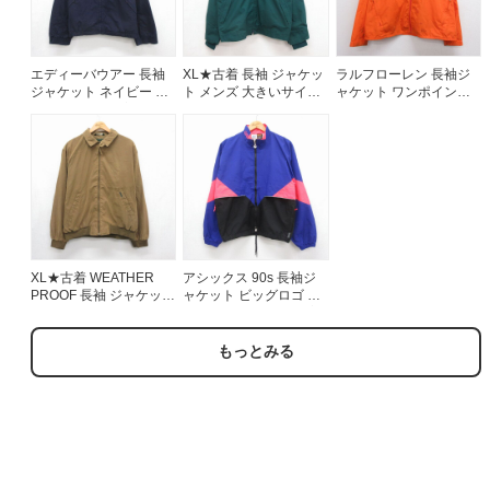
エディーバウアー 長袖
XL★古着 長袖 ジャケッ
ラルフローレン 長袖ジ
ジャケット ネイビー メ
ト メンズ 大きいサイズ
ャケット ワンポイント
ンズXL相当 | 古着
ゴアテックス グリーン
ロゴ オレンジ メンズXL
26aug05
相当 | 古着
XL★古着 WEATHER
アシックス 90s 長袖ジ
PROOF 長袖 ジャケット
ャケット ビッグロゴ ブ
メンズ 大きいサイズ ブ
ルー メンズL相当 | 古着
ラウン 26jul31
もっとみる