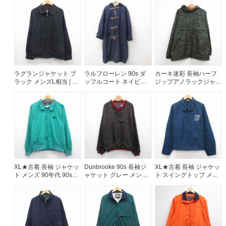
当 | 古着
着
ご利用案内
お客様の声
レビュー1万件突破
お気に入りリスト
会員登録
ラグランジャケット ブ
ラルフローレン 90s ダ
カーキ迷彩 長袖ハーフ
メルマガ登録
ラック メンズL相当 | 古
ッフルコート ネイビー
ジップアノラックジャケ
着
メンズXL相当 | 古着
ット 内側メッシュ カー
会社概要
キ メンズXL相当 | 古着
店舗一覧
古着卸売
特定商取引法に基づく表示
プライバシーポリシー
お問い合わせ
XL★古着 長袖 ジャケッ
Dunbrooke 90s 長袖ジ
XL★古着 長袖 ジャケッ
ト メンズ 90年代 90s
ャケット グレー メンズ
ト スイングトップ メン
ND ラグラン グリーン
XL相当 | 古着
ズ 80年代 80s Quiz ラグ
26jul31
ラン USA製 ネイビー
26aug05