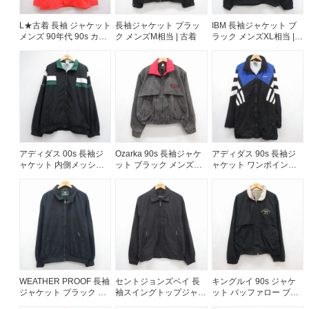
60年代
50年代
40年代
L★古着 長袖 ジャケット
長袖ジャケット ブラッ
IBM 長袖ジャケット ブ
メンズ 90年代 90s カナ
ク メンズM相当 | 古着
ラック メンズXL相当 |
ダ製 オレンジ 26aug05
古着
すべての年代を見る
週刊ラッシュアウト新聞
アディダス 00s 長袖ジ
Ozarka 90s 長袖ジャケ
アディダス 90s 長袖ジ
ャケット 内側メッシュ
ット ブラック メンズXL
ャケット ワンポイント
古着コラム
ブラック メンズXL相当 |
相当 | 古着
ロゴ ブラック メンズXL
古着
相当 | 古着
メディア・イベント情報
Youtube 古着屋Rush Out チャンネル
WEATHER PROOF 長袖
セントジョンズベイ 長
キングルイ 90s ジャケ
スタッフコーディネート
ジャケット ブラック メ
袖スイングトップジャケ
ット バッファロー ブラ
ンズXL相当 | 古着
ット ブラック メンズL相
ック メンズXL相当 | 古