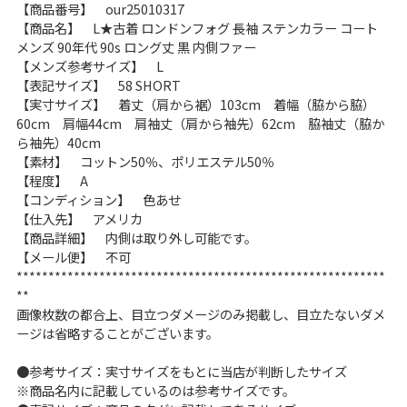
【商品番号】 our25010317
こだわりから探す
Search by Particular
【商品名】 L★古着 ロンドンフォグ 長袖 ステンカラー コート
メンズ 90年代 90s ロング丈 黒 内側ファー
【メンズ参考サイズ】 L
【表記サイズ】 58 SHORT
サイズから探す（メンズ）
Search by Size
【実寸サイズ】 着丈（肩から裾）103cm 着幅（脇から脇）
60cm 肩幅44cm 肩袖丈（肩から袖先）62cm 脇袖丈（脇か
ジャケット
XS
S
M
L
XL
ら袖先）40cm
【素材】 コットン50％、ポリエステル50％
スウェット
XS
S
M
L
XL
【程度】 A
【コンディション】 色あせ
長袖シャツ
XS
S
M
L
XL
【仕入先】 アメリカ
【商品詳細】 内側は取り外し可能です。
半袖シャツ
XS
S
M
L
XL
【メール便】 不可
**********************************************************
**
Tシャツ
XS
S
M
L
XL
画像枚数の都合上、目立つダメージのみ掲載し、目立たないダメ
ージは省略することがございます。
W30以下
W31,W32
●参考サイズ：実寸サイズをもとに当店が判断したサイズ
パンツ
W33,W34
W35,W36
※商品名内に記載しているのは参考サイズです。