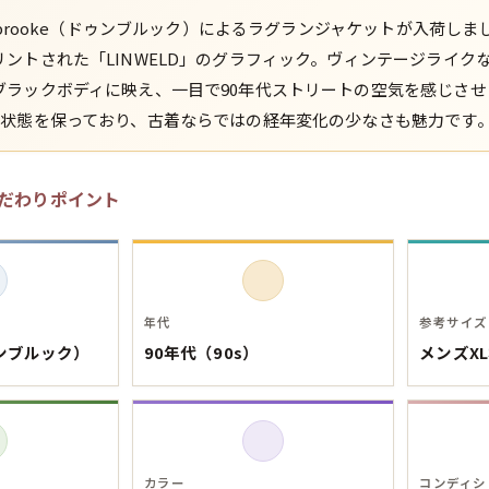
unbrooke（ドゥンブルック）によるラグランジャケットが入荷し
スウェット
ントされた「LINWELD」のグラフィック。ヴィンテージライク
ブラックボディに映え、一目で90年代ストリートの空気を感じさせ
長袖シャツ
な状態を保っており、古着ならではの経年変化の少なさも魅力です
半袖シャツ
だわりポイント
Tシャツ
パンツ
年代
参考サイズ
ダンブルック）
90年代（90s）
メンズX
Search b
カラー
コンディシ
バンド