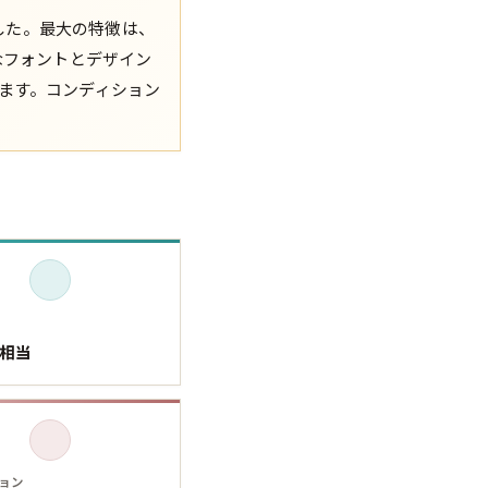
ました。最大の特徴は、
XS
S
M
L
XL
なフォントとデザイン
ます。コンディション
XS
S
M
L
XL
。
XS
S
M
L
XL
XS
S
M
L
XL
W30以下
W31,W32
W33,W34
W35,W36
W37以上
L相当
y Maniac
マニアックから探す
ョン
アニメ
映画