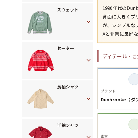
1990年代のD
スウェット
背面に大きくプリ
が、シンプルな
Aと非常に良好
セーター
ディテール・こ
長袖シャツ
ブランド
Dunbrooke（
半袖シャツ
素材