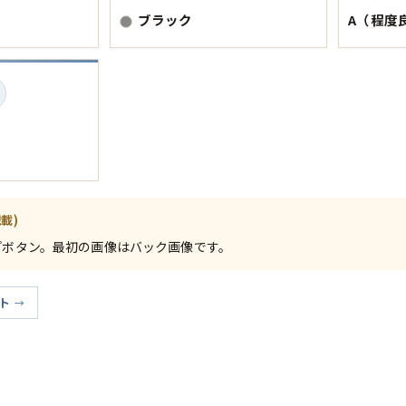
Tシャツ
ブラック
A（程度
USA製
すべてのマ
Searc
載)
プボタン。最初の画像はバック画像です。
90年代
ト
60年代