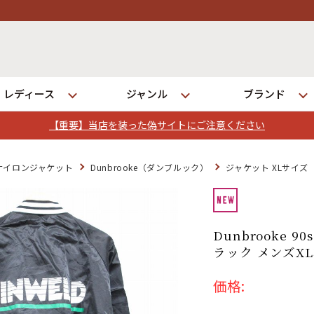
レディース
ジャンル
ブランド
【重要】当店を装った偽サイトにご注意ください
ログイン
ナイロンジャケット
Dunbrooke（ダンブルック）
ジャケット XLサイズ
店舗一覧
全国7店舗・公式通販の比較
Dunbrooke 
ラック メンズXL
発送について
価格: