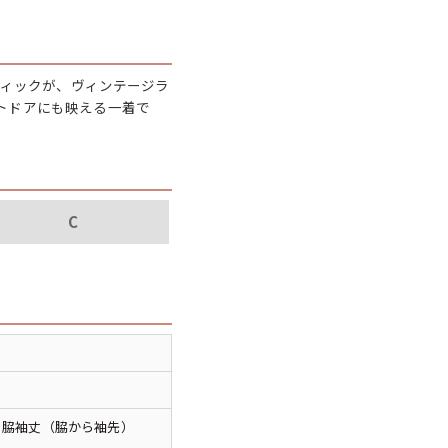
パタゴニア
ディッキーズ
フィックが、ヴィンテージラ
トドアにも映える一着で
ナイキ
ラッセル・アスレチック
C
サ行
タ行
ナ行
ラ行
イテムから探す
 / 脇袖丈（脇から袖先）