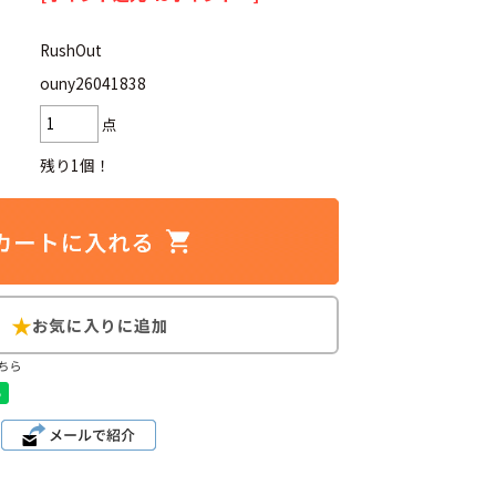
RushOut
ouny26041838
点
d
今週のHOTワード（7/29〜8/4）
残り1個！
2
映画
3
ミリタリー
4
スターウォーズ
6
大きいサイズ
7
アニメ
ちら
ブランドから探す
ン
ザ・ノース・フェイス