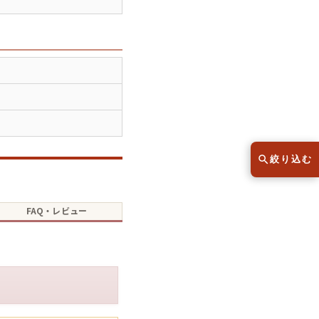
スウェット
セーター
半袖シャツ
Tシャツ
レディース
子供服
絞り込む
こだわりから探す
lar
FAQ・レビュー
Size
サイズから探す（メンズ）
XS
S
M
L
XL