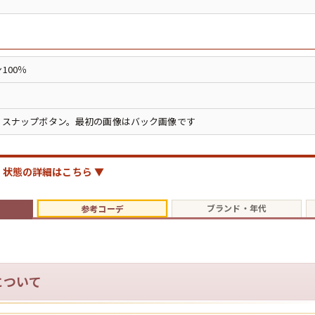
ジャケット
長袖シャツ
100％
パンツ
製。スナップボタン。最初の画像はバック画像です
雑貨/小物
状態の詳細はこちら ▼
Search by Particu
ブランド・年代
参考コーデ
Search by 
について
ジャケット