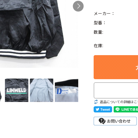
メーカー：
型番：
数量:
Search by Hotwor
在庫:
1
Tシャツ USA製
5
ラルフローレン
8
ディズニー
返品についての詳細はこ
Search by Brand
ラルフ ローレ