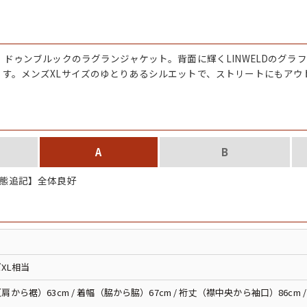
チャンピオン
カーハート
、ドゥンブルックのラグランジャケット。背面に輝くLINWELDのグラ
ます。メンズXLサイズのゆとりあるシルエットで、ストリートにもアウ
アディダス
リーバイス
A
B
態追記】全体良好
ア行
カ行
ハ行
マ行
ア
Search by Item
XL相当
肩から裾）63cm / 着幅（脇から脇）67cm / 裄丈（襟中央から袖口）86cm