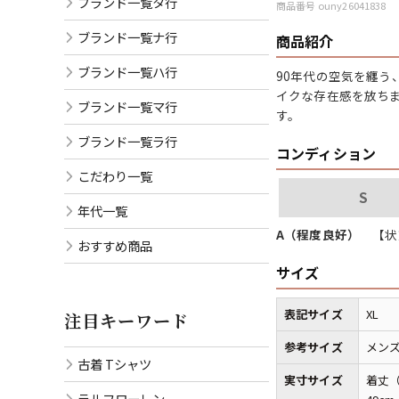
ブランド一覧タ行
商品番号 ouny26041838
ブランド一覧ナ行
商品紹介
ブランド一覧ハ行
90年代の空気を纏う
イクな存在感を放ち
ブランド一覧マ行
す。
ブランド一覧ラ行
コンディション
こだわり一覧
S
年代一覧
A（程度良好）
【状
おすすめ商品
サイズ
表記サイズ
XL
注目キーワード
参考サイズ
メンズ
古着 Tシャツ
実寸サイズ
着丈（
ラルフローレン