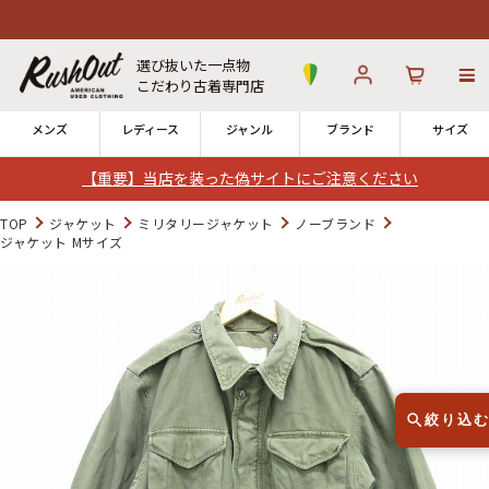
選び抜いた一点物
こだわり古着専門店
メンズ
レディース
ジャンル
ブランド
サイズ
【重要】当店を装った偽サイトにご注意ください
ログイン
お気に入り
カート
TOP
ジャケット
ミリタリージャケット
ノーブランド
ジャケット Mサイズ
店舗一覧
→
全国7店舗・公式通販の比較
12時までのご注文で当日出荷！
発送について
※対応不可：日祝、長期休暇、セール
絞り込