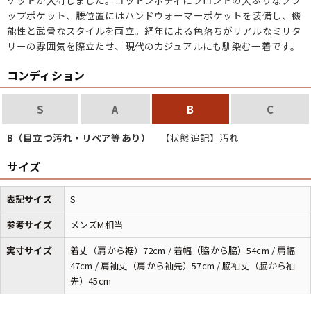
ケットが入荷しました。コットンボディにフロントの大ぶりなフラ
ップポケット、腰位置にはハンドウォーマーポケットを装備し、機
能性と武骨なスタイルを両立。経年による色落ちがリアルなミリタ
マニアックから探す
Search by Maniac
リーの雰囲気を際立たせ、現代のカジュアルにも馴染む一着です。
コンディション
バンド
アニメ
映画
Tシャツ
Tシャツ
Tシャツ
S
A
B
C
USA製
ボロ
ミリタリー
B（目立つ汚れ・リペア等あり）
【状態追記】汚れ
すべてのマニアックを見る
サイズ
表記サイズ
S
参考サイズ
メンズM相当
年代から探す
Search by Period
実寸サイズ
着丈（肩から裾）72cm / 着幅（脇から脇）54cm / 肩幅
47cm / 肩袖丈（肩から袖先）57cm / 脇袖丈（脇から袖
90年代
80年代
70年代
先）45cm
60年代
50年代
40年代