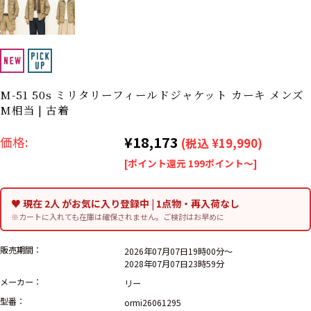
リーバイス
ック
ア行
カ行
サ行
タ行
ナ行
ハ行
マ行
ラ行
M-51 50s ミリタリーフィールドジャケット カーキ メンズ
M相当 | 古着
アイテムから探す
Search by Item
¥18,173
価格:
(税込 ¥19,990)
[ポイント還元 199ポイント～]
ジャケット
スウェット
セーター
長袖シャツ
半袖シャツ
Tシャツ
♥ 現在 2人 がお気に入り登録中 | 1点物・再入荷なし
※カートに入れても在庫は確保されません。ご検討はお早めに
パンツ
レディース
子供服
販売期間：
2026年07月07日19時00分～
2028年07月07日23時59分
雑貨/小物
メーカー：
リー
型番：
ormi26061295