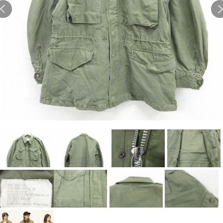
Search by Hotword
今週のHOTワード（7/29〜8/4）
1
Tシャツ USA製
2
映画
3
ミリタリー
4
スターウォーズ
5
ラルフローレン
6
大きいサイズ
7
アニメ
8
ディズニー
ブランドから探す
Search by Brand
ザ・ノース・フェイ
ラルフ ローレン
ス
チャンピオン
パタゴニア
カーハート
ディッキーズ
アディダス
ナイキ
ラッセル・アスレチ