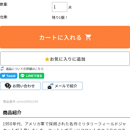
数量:
こだわりから探す
Search by Particular
点
在庫:
残り1個！
サイズから探す（メンズ）
Search by Size
ジャケット
XS
S
M
L
XL
スウェット
XS
S
M
L
XL
長袖シャツ
XS
S
M
L
XL
返品についての詳細はこちら
半袖シャツ
XS
S
M
L
XL
Tシャツ
XS
S
M
L
XL
商品番号 ormi26061295
W30以下
W31,W32
W33,W34
商品紹介
パンツ
W35,W36
W37以上
1950年代、アメリカ軍で採用された名作ミリタリーフィールドジャ