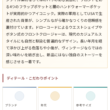
ご利用案内
る4つのフラップポケットと腰のハンドウォーマーポケッ
お客様の声
レビュー1万件突破
トが実用的かつアイコニック。実際の軍用としてUSAで生
お気に入りリスト
産された背景が、シンプルながら確かなつくりの信頼感を
会員登録
裏付けています。ドローコードによるウエストシェイプや
メルマガ登録
ボタン式のフロントクロージャーは、現代のカジュアルス
会社概要
タイルにも自然と馴染む普遍的なデザイン。長い年月を経
店舗一覧
て浮かび上がる色落ちや小傷が、ヴィンテージならではの
古着卸売
深い味わいを紡ぎ出し、新品にはない独自のストーリーを
特定商取引法に基づく表示
感じさせる一着です。
プライバシーポリシー
お問い合わせ
ディテール・こだわりポイント
ブランド
年代
参考サイズ