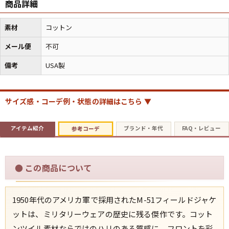
商品詳細
素材
コットン
すべての年代を見る
メール便
不可
備考
USA製
週刊ラッシュアウト新聞
サイズ感・コーデ例・状態の詳細はこちら ▼
古着コラム
アイテム紹介
ブランド・年代
FAQ・レビュー
参考コーデ
メディア・イベント情報
Youtube 古着屋Rush Out チャンネル
●
この商品について
スタッフコーディネート
1950年代のアメリカ軍で採用されたM-51フィールドジャケ
ットは、ミリタリーウェアの歴史に残る傑作です。コット
ンツイル素材ならではのハリのある質感に、フロントを彩