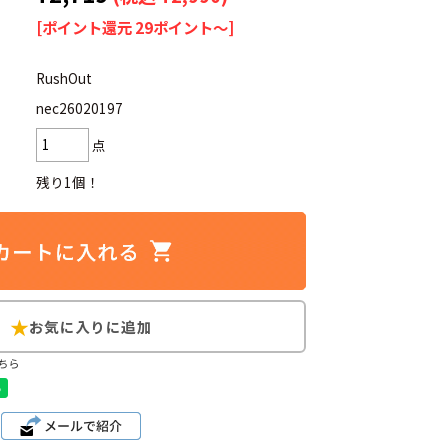
[ポイント還元 29ポイント～]
RushOut
nec26020197
d
今週のHOTワード（7/29〜8/4）
点
2
映画
3
ミリタリー
4
スターウォーズ
残り1個！
6
大きいサイズ
7
アニメ
ブランドから探す
ちら
ン
ザ・ノース・フェイス