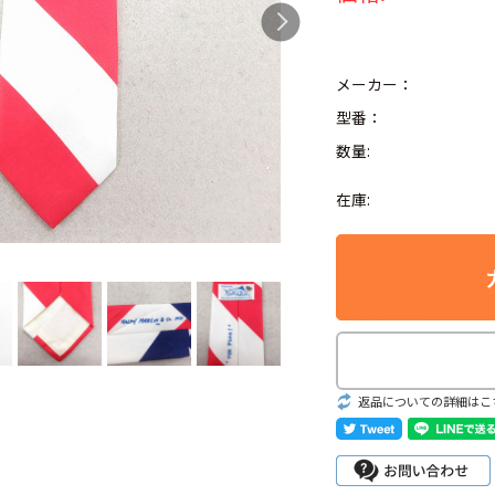
メーカー：
型番：
Search by Hotwor
数量:
1
Tシャツ USA製
在庫:
5
ラルフローレン
8
ディズニー
Search by Brand
返品についての詳細はこ
ラルフ ローレ