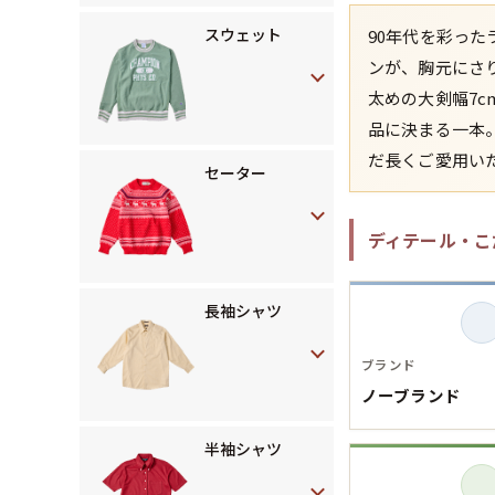
スウェット
90年代を彩っ
ンが、胸元にさ
太めの大剣幅7
品に決まる一本
だ長くご愛用い
セーター
ディテール・こ
長袖シャツ
ブランド
ノーブランド
半袖シャツ