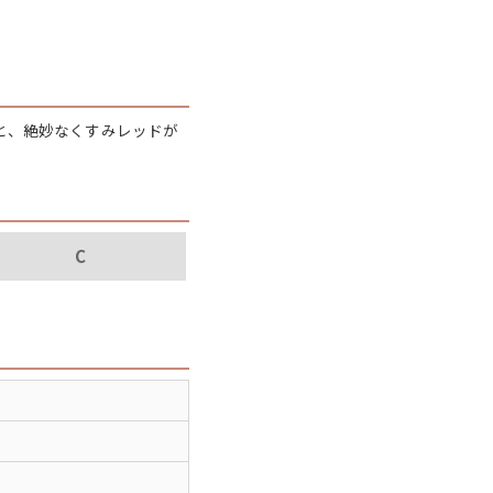
パタゴニア
ディッキーズ
と、絶妙なくすみレッドが
ナイキ
ラッセル・アスレチック
C
サ行
タ行
ナ行
ラ行
イテムから探す