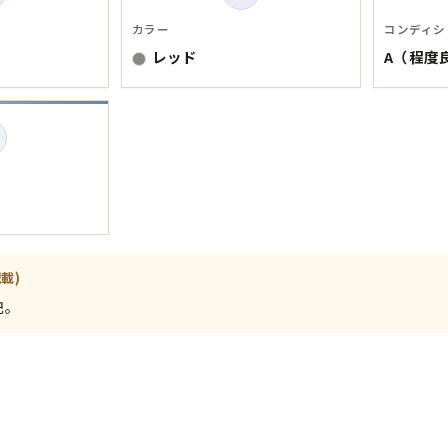
Tシャツ
カラー
コンディシ
レッド
A（程度
USA製
すべてのマ
Searc
載)
記。
90年代
60年代