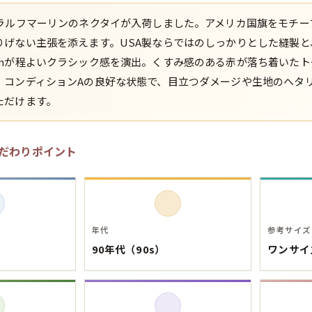
たラルフマーリンのネクタイが入荷しました。アメリカ国旗をモチー
スウェット
りげない主張を添えます。USA製ならではのしっかりとした縫製と
cmが程よいクラシック感を演出。くすみ感のある赤が落ち着いたト
長袖シャツ
。コンディションAの良好な状態で、目立つダメージや生地のヘタ
ただけます。
半袖シャツ
Tシャツ
だわりポイント
パンツ
年代
参考サイズ
90年代（90s）
ワンサイ
Search b
バンド