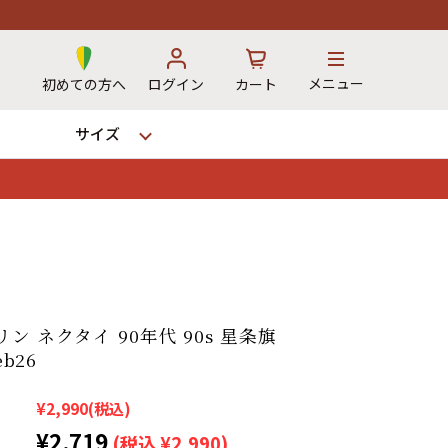
メニュー
初めての方へ
ログイン
カート
サイズ
お気に入り
カート
→
ン ネクタイ 90年代 90s 星条旗
eb26
12時までのご注文で当日出荷！
※対応不可：日祝、長期休暇、セール
¥2,990
(税込)
¥2,719
(税込 ¥2,990)