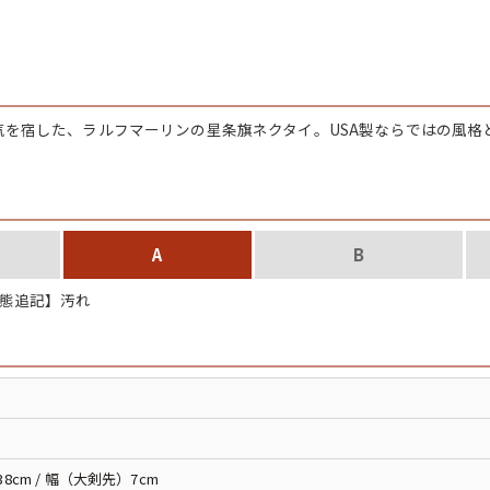
チャンピオン
カーハート
気を宿した、ラルフマーリンの星条旗ネクタイ。USA製ならではの風格
アディダス
リーバイス
A
B
ア行
カ行
態追記】汚れ
ハ行
マ行
ア
Search by Item
38cm / 幅（大剣先）7cm