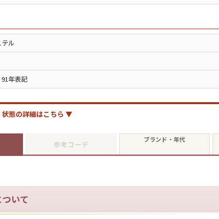
ジャケット
長袖シャツ
ステル
パンツ
。91年表記
雑貨/小物
状態の詳細はこちら ▼
Search by Particu
ブランド・年代
参考コーデ
Search by 
について
ジャケット