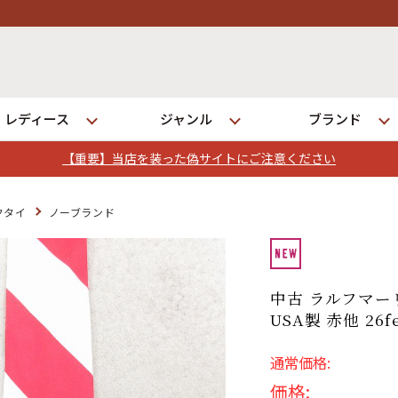
レディース
ジャンル
ブランド
【重要】当店を装った偽サイトにご注意ください
ログイン
クタイ
ノーブランド
店舗一覧
全国7店舗・公式通販の比較
中古 ラルフマーリ
USA製 赤他 26f
発送について
通常価格:
価格: