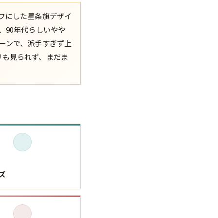
フにした星条旗デザイ
XS
S
M
L
XL
、90年代らしいやや
ーンで、派手すぎず上
XS
S
M
L
XL
リも見られず、まだま
XS
S
M
L
XL
XS
S
M
L
XL
W30以下
W31,W32
W33,W34
W35,W36
W37以上
ズ
y Maniac
マニアックから探す
アニメ
映画