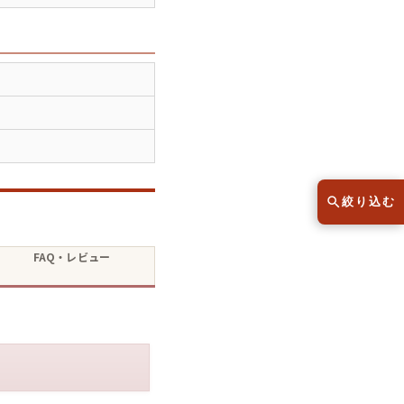
スウェット
セーター
半袖シャツ
Tシャツ
レディース
子供服
絞り込む
こだわりから探す
lar
FAQ・レビュー
Size
サイズから探す（メンズ）
XS
S
M
L
XL