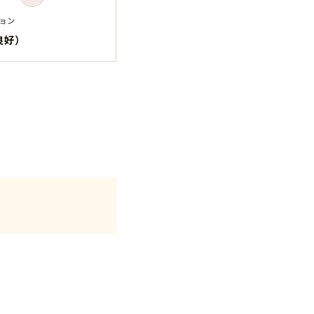
Tシャツ
Tシャツ
ョン
良好）
ボロ
ミリタリー
ニアックを見る
h by Period
年代から探す
80年代
70年代
50年代
40年代