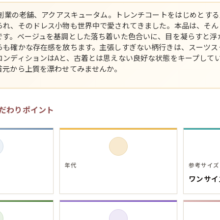
ドン創業の老舗、アクアスキュータム。トレンチコートをはじめとす
スウェット
られ、そのドレス小物も世界中で愛されてきました。本品は、そん
です。ベージュを基調とした落ち着いた色合いに、目を凝らすと浮
長袖シャツ
らも確かな存在感を放ちます。主張しすぎない柄行きは、スーツス
コンディションはAと、古着とは思えない良好な状態をキープして
首元から上質を漂わせてみませんか。
半袖シャツ
Tシャツ
だわりポイント
パンツ
年代
参考サイズ
ワンサイ
Search b
バンド