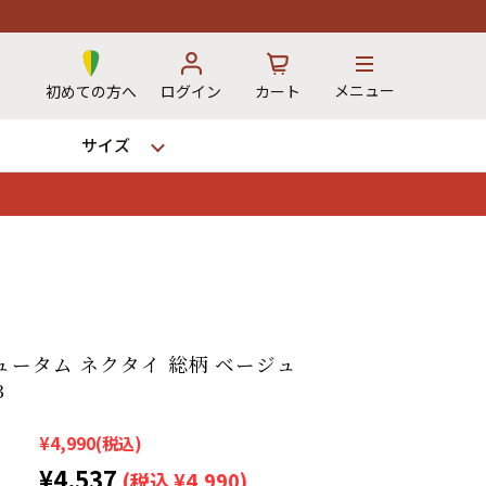
メニュー
初めての方へ
ログイン
カート
サイズ
お気に入り
カート
→
ュータム ネクタイ 総柄 ベージュ
3
12時までのご注文で当日出荷！
※対応不可：日祝、長期休暇、セール
¥4,990
(税込)
¥4,537
(税込 ¥4,990)