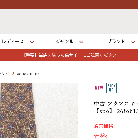
レディース
ジャンル
ブランド
【重要】当店を装った偽サイトにご注意ください
ログイン
クタイ
Aquascutum
店舗一覧
全国7店舗・公式通販の比較
中古 アクアスキ
【spe】 26feb1
発送について
通常価格:
価格: