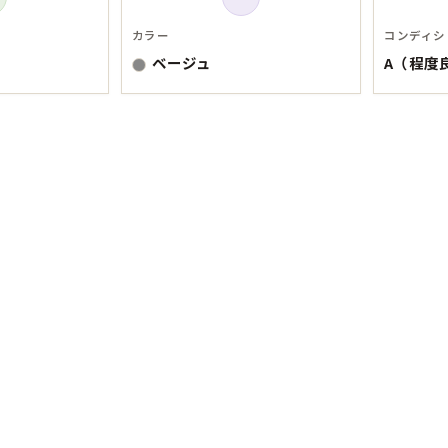
Tシャツ
カラー
コンディシ
ベージュ
A（程度
USA製
すべてのマ
Searc
90年代
60年代