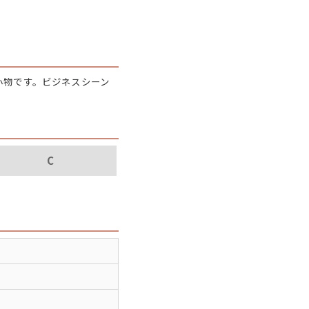
パタゴニア
ディッキーズ
小物です。ビジネスシーン
ナイキ
ラッセル・アスレチック
C
サ行
タ行
ナ行
ラ行
イテムから探す