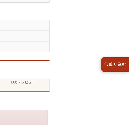
スウェット
セーター
半袖シャツ
Tシャツ
レディース
子供服
絞り込む
こだわりから探す
lar
FAQ・レビュー
Size
サイズから探す（メンズ）
XS
S
M
L
XL