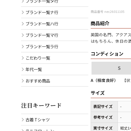
ブランド一覧タ行
ブランド一覧ナ行
商品番号 nec26011105
商品紹介
ブランド一覧ハ行
英国の名門、アクア
ブランド一覧マ行
はもちろん、休日の
ブランド一覧ラ行
コンディション
こだわり一覧
S
年代一覧
A（程度良好）
【状
おすすめ商品
サイズ
注目キーワード
表記サイズ
-
参考サイズ
-
古着 Tシャツ
実寸サイズ
総丈1
ラルフローレン