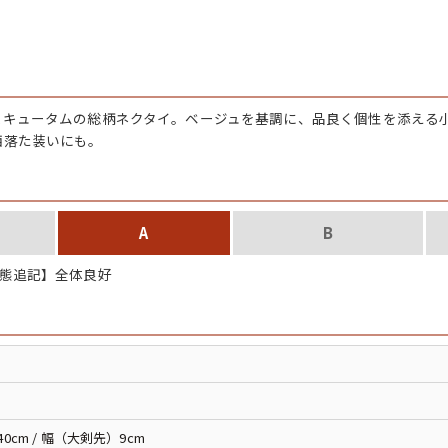
チャンピオン
カーハート
スキュータムの総柄ネクタイ。ベージュを基調に、品良く個性を添える
アディダス
洒落た装いにも。
リーバイス
A
B
ア行
カ行
態追記】全体良好
ハ行
マ行
ア
Search by Item
40cm / 幅（大剣先）9cm