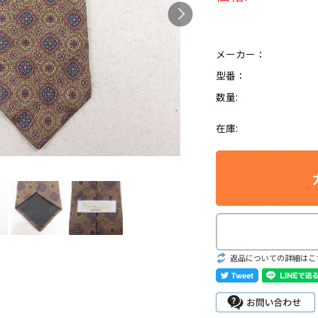
メーカー：
型番：
Search by Hotwor
数量:
1
Tシャツ USA製
在庫:
5
ラルフローレン
8
ディズニー
Search by Brand
返品についての詳細はこ
ラルフ ローレ