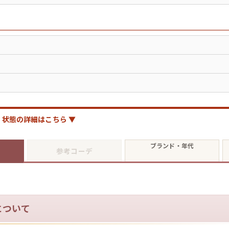
ジャケット
長袖シャツ
パンツ
雑貨/小物
状態の詳細はこちら ▼
Search by Particu
ブランド・年代
参考コーデ
Search by 
について
ジャケット