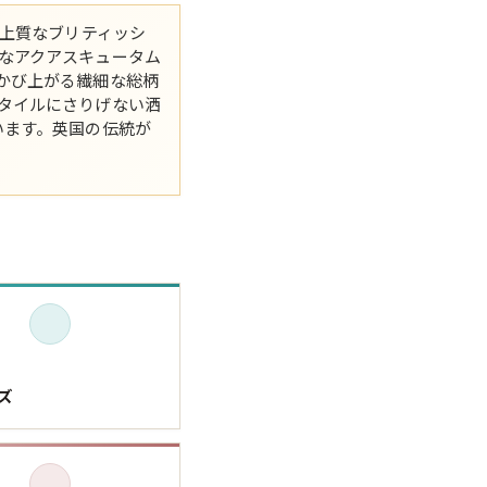
る上質なブリティッシ
XS
S
M
L
XL
なアクアスキュータム
かび上がる繊細な総柄
XS
S
M
L
XL
タイルにさりげない洒
います。英国の伝統が
XS
S
M
L
XL
XS
S
M
L
XL
W30以下
W31,W32
W33,W34
W35,W36
W37以上
ズ
y Maniac
マニアックから探す
アニメ
映画