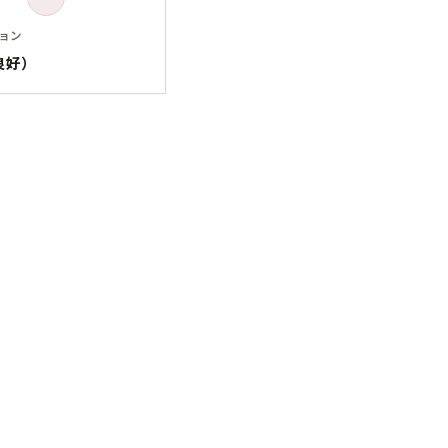
Tシャツ
Tシャツ
ョン
良好）
ボロ
ミリタリー
ニアックを見る
h by Period
年代から探す
80年代
70年代
50年代
40年代