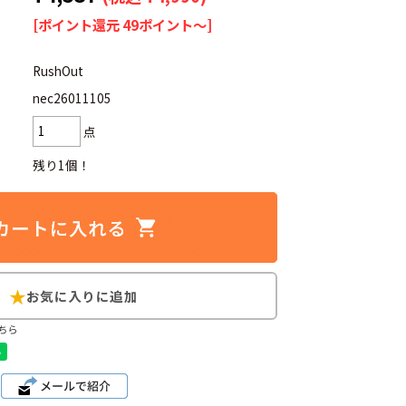
[ポイント還元 49ポイント～]
RushOut
nec26011105
d
今週のHOTワード（7/29〜8/4）
点
2
映画
3
ミリタリー
4
スターウォーズ
残り1個！
6
大きいサイズ
7
アニメ
ブランドから探す
ちら
ン
ザ・ノース・フェイス