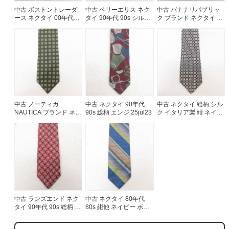
中古 ボストントレーダ
中古 ペリーエリス ネク
中古 バナナリパブリッ
ース ネクタイ 00年代
タイ 90年代 90s シルク
ク ブランド ネクタイ 90
00s 総柄 シルク USA製
USA製 グレー ボーダー
年代 90s 魚 シルク イタ
黄 イエロー 25jul23
25jul26
リア製 紺他 26feb19
中古 ノーティカ
中古 ネクタイ 90年代
中古 ネクタイ 総柄 シル
NAUTICA ブランド ネク
90s 総柄 エンジ 25jul23
ク イタリア製 紺 ネイビ
タイ 90年代 90s シルク
ー 25aug02
USA製 緑 グリーン
25jul26
中古 ランズエンド ネク
中古 ネクタイ 80年代
タイ 90年代 90s 総柄 シ
80s 紺他 ネイビー ボー
ルク USA製 エンジ
ダー 25jul26
26feb12