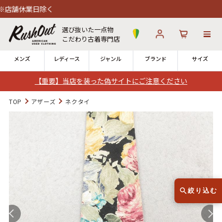
休業日除く
選び抜いた一点物
こだわり古着専門店
メンズ
レディース
ジャンル
ブランド
サイズ
【重要】当店を装った偽サイトにご注意ください
ログイン
お気に入り
カート
TOP
アザーズ
ネクタイ
12時までのご注文で当日出荷！
発送について
※対応不可：日祝、長期休暇、セール
絞り込む
Search by Hotword
今週のHOTワード（6/29〜7/28）