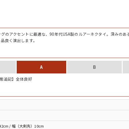
チャンピオン
カーハート
グのアクセントに最適な、90年代USA製のルアーネクタイ。深みのあ
アディダス
を品良く演出します。
リーバイス
A
B
ア行
カ行
態追記】全体良好
ハ行
マ行
ア
Search by Item
42cm / 幅（大剣先）10cm