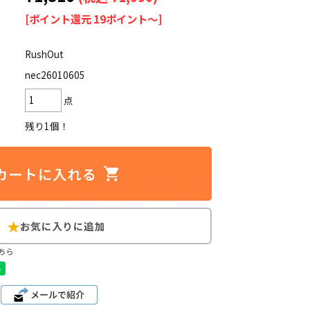
[ポイント還元 19ポイント～]
RushOut
nec26010605
d
今週のHOTワード（7/29〜8/4）
点
2
映画
3
ミリタリー
4
スターウォーズ
残り1個！
6
大きいサイズ
7
アニメ
ブランドから探す
ちら
ン
ザ・ノース・フェイス