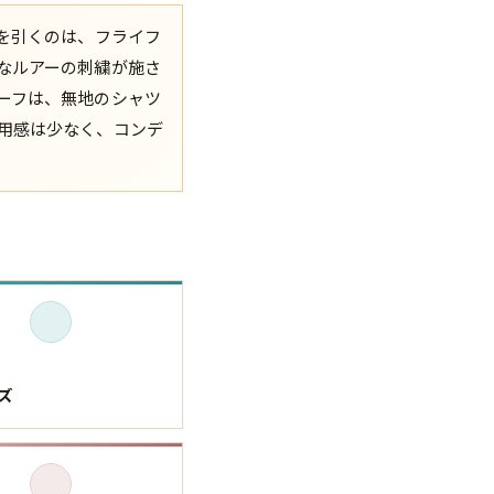
を引くのは、フライフ
XS
S
M
L
XL
なルアーの刺繍が施さ
ーフは、無地のシャツ
XS
S
M
L
XL
用感は少なく、コンデ
XS
S
M
L
XL
XS
S
M
L
XL
W30以下
W31,W32
W33,W34
W35,W36
W37以上
ズ
y Maniac
マニアックから探す
アニメ
映画