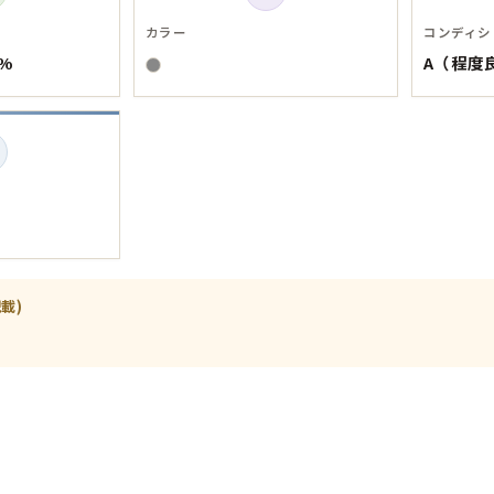
Tシャツ
カラー
コンディシ
%
A（程度
USA製
すべてのマ
Searc
載)
90年代
60年代