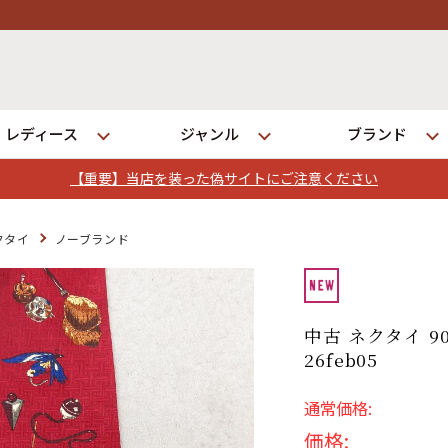
レディース
ジャンル
ブランド
【重要】当店を装った偽サイトにご注意ください
ログイン
クタイ
ノーブランド
店舗一覧
全国7店舗・公式通販の比較
中古 ネクタイ 90
26feb05
発送について
通常価格:
価格: