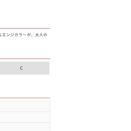
パタゴニア
ディッキーズ
るエンジカラーが、大人の
ナイキ
ラッセル・アスレチック
C
サ行
タ行
ナ行
ラ行
イテムから探す