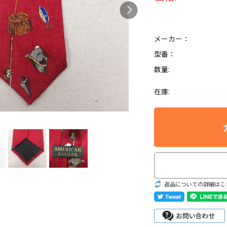
メーカー：
型番：
Search by Hotwor
数量:
1
Tシャツ USA製
在庫:
5
ラルフローレン
8
ディズニー
Search by Brand
返品についての詳細はこ
ラルフ ローレ