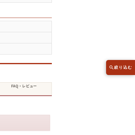
スウェット
セーター
半袖シャツ
Tシャツ
レディース
子供服
絞り込む
こだわりから探す
lar
FAQ・レビュー
Size
サイズから探す（メンズ）
XS
S
M
L
XL