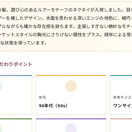
リカ製、遊び心のあるルアーモチーフのネクタイが入荷しました。目
スウェット
アーを模したデザイン。水面を思わせる深いエンジの地色に、精巧
プルながらも確かな存在感を放ちます。主張しすぎない絶妙なモチ
長袖シャツ
ャケットスタイルの胸元にさりげない個性をプラス。経年による使
好な状態を保っています。
半袖シャツ
Tシャツ
だわりポイント
パンツ
年代
参考サイズ
90年代（90s）
ワンサイ
Search b
バンド