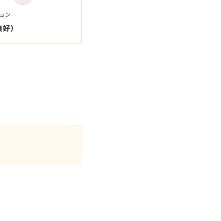
Tシャツ
Tシャツ
ョン
良好）
ボロ
ミリタリー
ニアックを見る
h by Period
年代から探す
80年代
70年代
50年代
40年代