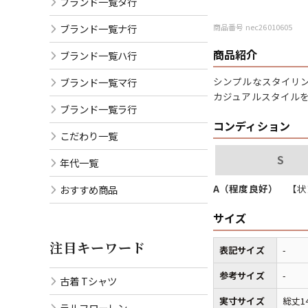
ブランド一覧タ行
ブランド一覧ナ行
商品番号 nec26010605
商品紹介
ブランド一覧ハ行
シンプルなスタイリン
ブランド一覧マ行
カジュアルスタイル
ブランド一覧ラ行
コンディション
こだわり一覧
S
年代一覧
A（程度良好）
【状
おすすめ商品
サイズ
注目キーワード
表記サイズ
-
参考サイズ
-
古着 Tシャツ
実寸サイズ
総丈1
ラルフローレン