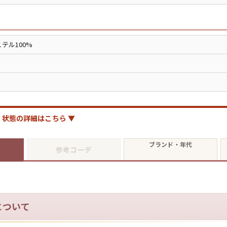
ジャケット
長袖シャツ
テル100%
パンツ
雑貨/小物
状態の詳細はこちら ▼
Search by Particu
ブランド・年代
参考コーデ
Search by 
について
ジャケット