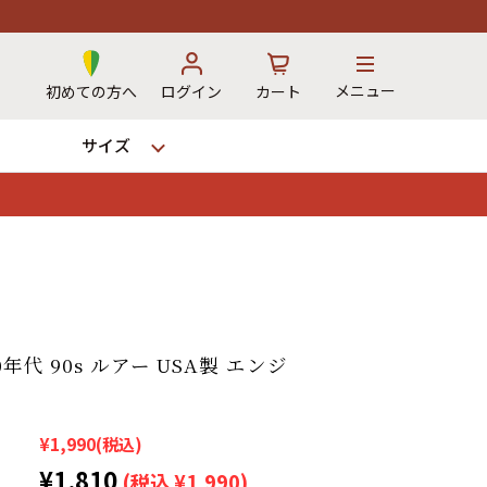
メニュー
初めての方へ
ログイン
カート
サイズ
お気に入り
カート
→
年代 90s ルアー USA製 エンジ
12時までのご注文で当日出荷！
※対応不可：日祝、長期休暇、セール
¥1,990
(税込)
¥1,810
(税込 ¥1,990)