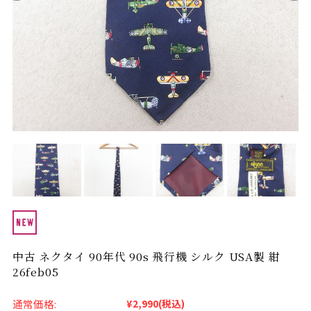
Search by Hotword
今週のHOTワード（7/29〜8/4）
1
Tシャツ USA製
2
映画
3
ミリタリー
4
スターウォーズ
5
ラルフローレン
6
大きいサイズ
7
アニメ
8
ディズニー
ブランドから探す
Search by Brand
ザ・ノース・フェ
ラルフ ローレン
イス
チャンピオン
パタゴニア
カーハート
ディッキーズ
中古 ネクタイ 90年代 90s 飛行機 シルク USA製 紺
26feb05
アディダス
ナイキ
通常価格:
¥2,990
(税込)
ラッセル・アスレ