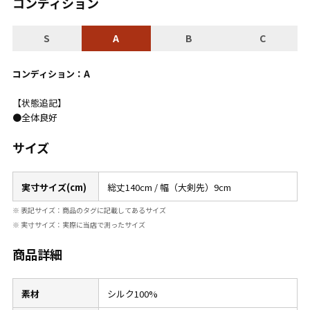
コンディション
こだわりから探す
Search by Particular
S
A
B
C
サイズから探す（メンズ）
Search by Size
コンディション：A
【状態追記】
ジャケット
XS
S
M
L
XL
●全体良好
スウェット
XS
S
M
L
XL
サイズ
長袖シャツ
XS
S
M
L
XL
実寸サイズ(cm)
総丈140cm / 幅（大剣先）9cm
半袖シャツ
XS
S
M
L
XL
※ 表記サイズ：商品のタグに記載してあるサイズ
Tシャツ
XS
S
M
L
XL
※ 実寸サイズ：実際に当店で測ったサイズ
商品詳細
W30以下
W31,W32
パンツ
W33,W34
W35,W36
素材
シルク100%