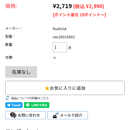
リーバイス
チック
¥2,719
価格:
(税込 ¥2,990)
[ポイント還元 29ポイント～]
ア行
カ行
サ行
タ行
メーカー：
RushOut
ナ行
ハ行
マ行
ラ行
型番：
nec26010602
数量:
点
アイテムから探す
Search by Item
在庫:
×
ジャケット
スウェット
セーター
長袖シャツ
半袖シャツ
Tシャツ
パンツ
レディース
子供服
返品についての詳細はこちら
雑貨/小物