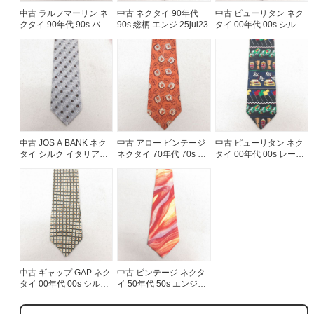
中古 ラルフマーリン ネ
中古 ネクタイ 90年代
中古 ピューリタン ネク
クタイ 90年代 90s バッ
90s 総柄 エンジ 25jul23
タイ 00年代 00s シルク
ファロー USA製 エンジ
USA製 グレー他 25jul23
他【spe】 26feb12
中古 JOS A BANK ネク
中古 アロー ビンテージ
中古 ピューリタン ネク
タイ シルク イタリア製
ネクタイ 70年代 70s 葉
タイ 00年代 00s レーシ
グレー 26feb13
USA製 茶【spe】
ングカー USA製 黒
26feb05
26feb13
中古 ギャップ GAP ネク
中古 ビンテージ ネクタ
タイ 00年代 00s シルク
イ 50年代 50s エンジ
USA製 薄ベージュ
【spe】 25jul23
26feb05