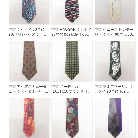
ご利用案内
お客様の声
レビュー1万件突破
中古 ネクタイ 90年代
中古 HAGGAR ネクタイ
中古 ペニーズ ビンテー
お気に入りリスト
90s 花柄 ペイズリー柄
90年代 90s 総柄 シルク
ジ ネクタイ 60年代 60s
USA製 紺他 26feb05
USA製 紺 ネイビー
白系 ホワイト 25jul26
会員登録
25aug02
メルマガ登録
会社概要
店舗一覧
古着卸売
特定商取引法に基づく表示
中古 アクアスキュータ
中古 ノーティカ
中古 ラルフマーリン ネ
プライバシーポリシー
ム ネクタイ 総柄 ベージ
NAUTICA ブランド ネク
クタイ 90年代 90s
ュ【spe】 26feb13
タイ 90年代 90s シルク
LUCY&GANG USA製 黒
お問い合わせ
USA製 緑 グリーン
26feb19
25jul26