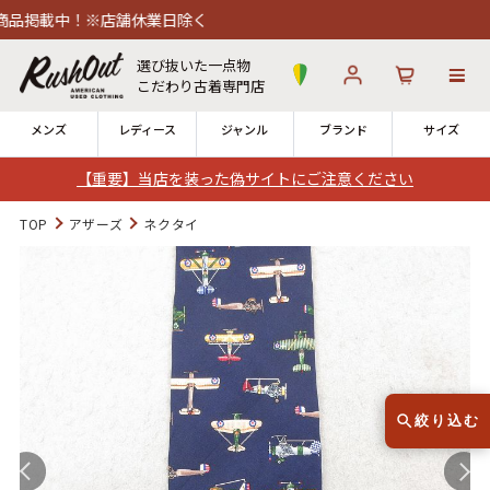
載中！※店舗休業日除く
選び抜いた一点物
こだわり古着専門店
メンズ
レディース
ジャンル
ブランド
サイズ
【重要】当店を装った偽サイトにご注意ください
ログイン
お気に入り
カート
TOP
アザーズ
ネクタイ
店舗一覧
→
全国7店舗・公式通販の比較
12時までのご注文で当日出荷！
発送について
※対応不可：日祝、長期休暇、セール
絞り込む