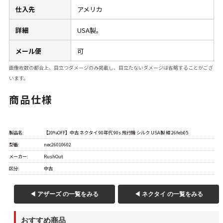
W37以上
仕入先
アメリカ
詳細
USA製。
メール便
可
マニアックから探す
Search by Maniac
画像枚数の都合上、目立つダメージのみ掲載し、目立たないダメージは省略することがござ
バンド
アニメ
映画
います。
Tシャツ
Tシャツ
Tシャツ
商品仕様
USA製
ボロ
ミリタリー
製品名:
【20%OFF】中古 ネクタイ 90年代 90s 飛行機 シルク USA製 紺 26feb05
すべてのマニアックを見る
型番:
nec26010602
メーカー:
RushOut
区分:
中古
年代から探す
Search by Period
◀ アザーズ の一覧をみる
◀ ネクタイ の一覧をみる
90年代
80年代
70年代
おすすめ商品