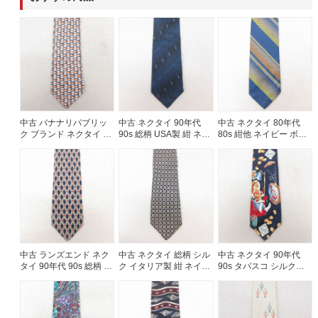
60年代
50年代
40年代
すべての年代を見る
中古 バナナリパブリッ
中古 ネクタイ 90年代
中古 ネクタイ 80年代
ク ブランド ネクタイ 90
90s 総柄 USA製 紺 ネイ
80s 紺他 ネイビー ボー
週刊ラッシュアウト新聞
年代 90s 魚 シルク イタ
ビー 25jul26
ダー 25jul26
リア製 紺他 26feb19
古着コラム
メディア・イベント情報
中古 ランズエンド ネク
中古 ネクタイ 総柄 シル
中古 ネクタイ 90年代
Youtube 古着屋Rush Out チャンネル
タイ 90年代 90s 総柄 シ
ク イタリア製 紺 ネイビ
90s タバスコ シルク
ルク USA製 紺 26feb19
ー 25aug02
USA製 紺 26feb05
スタッフコーディネート