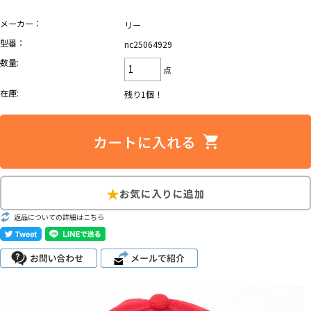
Search by Hotword
メーカー：
今週のHOTワード（7/29〜8/4）
リー
型番：
nc25064929
1
Tシャツ USA製
2
映画
3
ミリタリー
4
スターウォーズ
数量:
点
5
ラルフローレン
6
大きいサイズ
7
アニメ
8
ディズニー
在庫:
残り1個！
ブランドから探す
Search by Brand
ザ・ノース・フェイ
ラルフ ローレン
ス
チャンピオン
パタゴニア
返品についての詳細はこちら
カーハート
ディッキーズ
アディダス
ナイキ
ラッセル・アスレチ