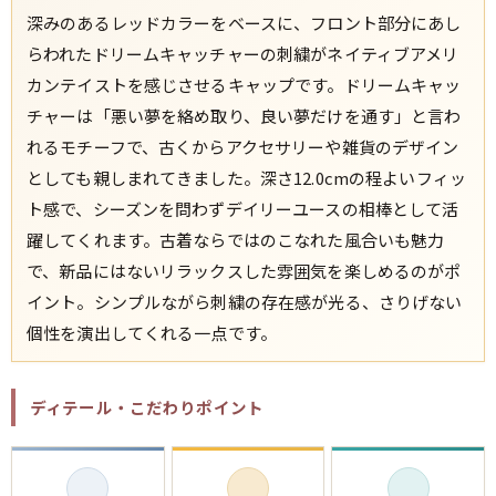
深みのあるレッドカラーをベースに、フロント部分にあし
らわれたドリームキャッチャーの刺繍がネイティブアメリ
すべての年代を見る
カンテイストを感じさせるキャップです。ドリームキャッ
チャーは「悪い夢を絡め取り、良い夢だけを通す」と言わ
れるモチーフで、古くからアクセサリーや雑貨のデザイン
週刊ラッシュアウト新聞
としても親しまれてきました。深さ12.0cmの程よいフィッ
ト感で、シーズンを問わずデイリーユースの相棒として活
古着コラム
躍してくれます。古着ならではのこなれた風合いも魅力
で、新品にはないリラックスした雰囲気を楽しめるのがポ
メディア・イベント情報
イント。シンプルながら刺繍の存在感が光る、さりげない
個性を演出してくれる一点です。
Youtube 古着屋Rush Out チャンネル
ディテール・こだわりポイント
スタッフコーディネート