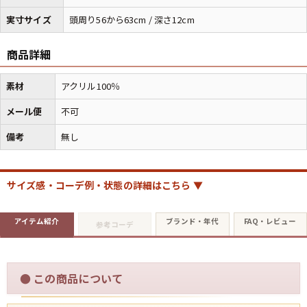
実寸サイズ
頭周り56から63cm / 深さ12cm
マニアックから探す
Search by Maniac
商品詳細
バンド
アニメ
映画
素材
アクリル100％
Tシャツ
Tシャツ
Tシャツ
メール便
不可
USA製
ボロ
ミリタリー
備考
無し
すべてのマニアックを見る
サイズ感・コーデ例・状態の詳細はこちら ▼
アイテム紹介
ブランド・年代
FAQ・レビュー
参考コーデ
年代から探す
Search by Period
90年代
80年代
70年代
●
この商品について
60年代
50年代
40年代