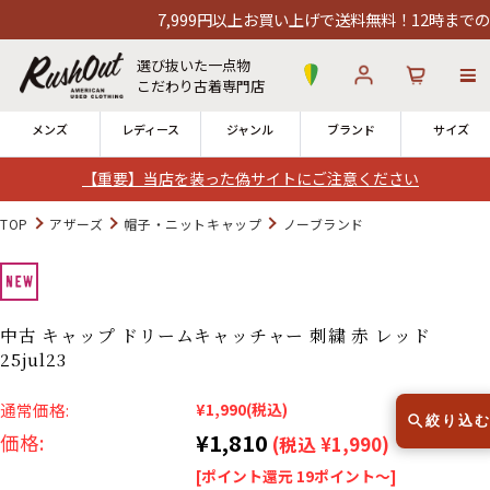
7,999円以上お買い上げで送料無料！12時までのご注文
選び抜いた一点物
こだわり古着専門店
メンズ
レディース
ジャンル
ブランド
サイズ
【重要】当店を装った偽サイトにご注意ください
ログイン
お気に入り
カート
TOP
アザーズ
帽子・ニットキャップ
ノーブランド
店舗一覧
→
全国7店舗・公式通販の比較
中古 キャップ ドリームキャッチャー 刺繍 赤 レッド
25jul23
12時までのご注文で当日出荷！
発送について
※対応不可：日祝、長期休暇、セール
通常価格:
¥1,990
(税込)
絞り込
¥1,810
価格:
(税込 ¥1,990)
[ポイント還元 19ポイント～]