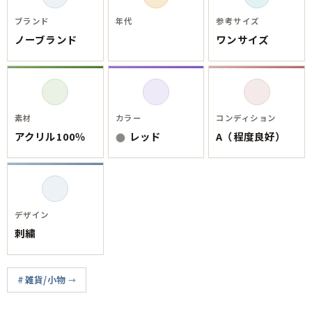
ご利用案内
お客様の声
ブランド
年代
参考サイズ
レビュー1万件突破
ノーブランド
ワンサイズ
お気に入りリスト
会員登録
メルマガ登録
会社概要
素材
カラー
コンディション
店舗一覧
アクリル100％
レッド
A（程度良好）
古着卸売
特定商取引法に基づく表示
プライバシーポリシー
お問い合わせ
デザイン
刺繍
雑貨/小物