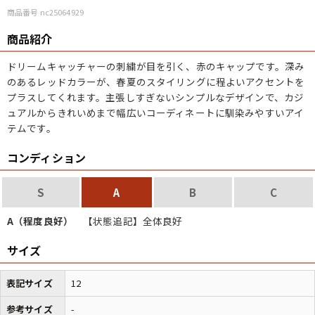
商品番号 nc25064929
こだわりから探す
Search by Particular
商品紹介
サイズから探す（メンズ）
Search by Size
ドリームキャッチャーの刺繍が目を引く、赤のキャップです。深み
のあるレッドカラーが、春夏のスタイリングに程よいアクセントを
プラスしてくれます。主張しすぎないシンプルなデザインで、カジ
ジャケット
XS
S
M
L
XL
ュアルからきれいめまで幅広いコーディネートに馴染みやすいアイ
テムです。
スウェット
XS
S
M
L
XL
コンディション
長袖シャツ
XS
S
M
L
XL
S
A
B
C
半袖シャツ
XS
S
M
L
XL
A（程度良好）
【状態追記】全体良好
Tシャツ
XS
S
M
L
XL
サイズ
W30以下
W31,W32
W33,W34
パンツ
表記サイズ
12
W35,W36
W37以上
参考サイズ
-