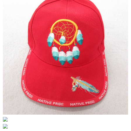
リーバイス
ック
ア行
カ行
サ行
タ行
ナ行
ハ行
マ行
ラ行
アイテムから探す
Search by Item
ジャケット
スウェット
セーター
長袖シャツ
半袖シャツ
Tシャツ
パンツ
レディース
子供服
雑貨/小物