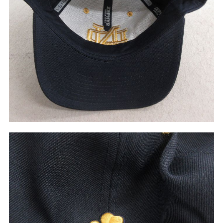
こだわりから探す
Search by Particular
サイズから探す（メンズ）
Search by Size
ジャケット
XS
S
M
L
XL
スウェット
XS
S
M
L
XL
長袖シャツ
XS
S
M
L
XL
半袖シャツ
XS
S
M
L
XL
Tシャツ
XS
S
M
L
XL
W30以下
W31,W32
パンツ
W33,W34
W35,W36