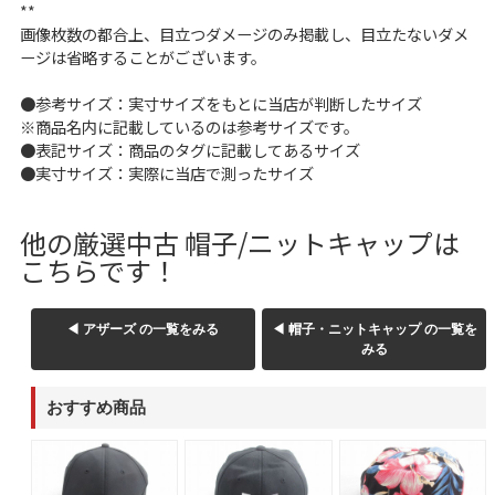
**
画像枚数の都合上、目立つダメージのみ掲載し、目立たないダメ
ご利用案内
ージは省略することがございます。
お客様の声
レビュー1万件突破
●参考サイズ：実寸サイズをもとに当店が判断したサイズ
お気に入りリスト
※商品名内に記載しているのは参考サイズです。
会員登録
●表記サイズ：商品のタグに記載してあるサイズ
●実寸サイズ：実際に当店で測ったサイズ
メルマガ登録
会社概要
他の厳選中古 帽子/ニットキャップは
店舗一覧
こちらです！
古着卸売
特定商取引法に基づく表示
プライバシーポリシー
◀ アザーズ の一覧をみる
◀ 帽子・ニットキャップ の一覧を
みる
お問い合わせ
おすすめ商品