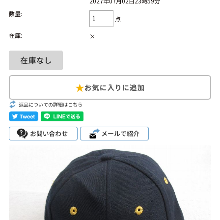
2027年07月02日23時59分
数量:
Search by Hotword
今週のHOTワード（7/29〜8/4）
点
在庫:
×
1
Tシャツ USA製
2
映画
3
ミリタリー
4
スターウォーズ
5
ラルフローレン
6
大きいサイズ
7
アニメ
8
ディズニー
ブランドから探す
Search by Brand
返品についての詳細はこちら
ザ・ノース・フェ
ラルフ ローレン
イス
チャンピオン
パタゴニア
カーハート
ディッキーズ
アディダス
ナイキ
ラッセル・アスレ