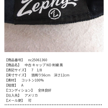
60年代
50年代
40年代
すべての年代を見る
週刊ラッシュアウト新聞
【商品番号】 nc25061360
古着コラム
【商品名】 中古 キャップ ND 刺繍 黒
【表記サイズ】 7 1/8
メディア・イベント情報
【実寸サイズ】 頭周り56cm 深さ12cm
【素材】 コットン100%
【程度】 A
Youtube 古着屋Rush Out チャンネル
【コンディション】 全体良好
【仕入先】 アメリカ
【メール便】 可
スタッフコーディネート
**********************************************************