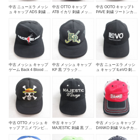
中古 ニューエラ メッシ
中古 OTTO キャップ
中古 OOTO キャップ I-
ュ キャップ ADS 刺繍 黒
ATB イカリ 刺繍 メッシ
PAVE 刺繍 ツートンカラ
ブラック 【spe】
ュ地 黒 ブラック
ー コットン 黒他 ブラッ
25aug05
25aug07
ク 25aug07
中古 メッシュ キャップ
中古 メッシュ キャップ
中古 ニューエラ メッシ
ゲーム Back 4 Blood 黒
KP 黒 ブラック
ュ キャップ ILeVO 刺繍
ブラック 25aug01
25aug01
黒 ブラック 【spe】
25aug07
中古 OTTO メッシュ キ
中古 キャップ
中古 メッシュ キャップ
ャップ アニメ ワンピー
MAJESTIC 刺繍 黒 ブラ
DANKO 刺繍 マルチカラ
ス 黒 ブラック 25sep27
ック 25aug04
ー 赤他 レッド 25aug07