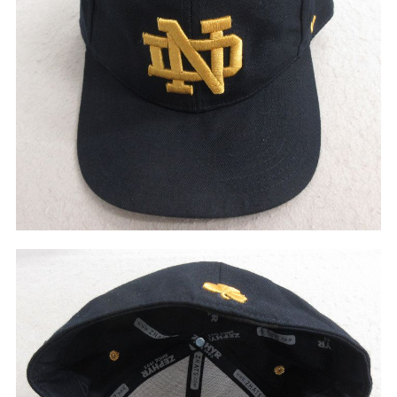
リーバイス
チック
ア行
カ行
サ行
タ行
ナ行
ハ行
マ行
ラ行
アイテムから探す
Search by Item
ジャケット
スウェット
セーター
長袖シャツ
半袖シャツ
Tシャツ
パンツ
レディース
子供服
雑貨/小物