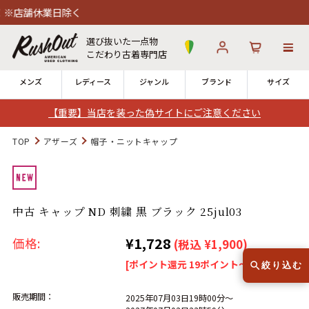
舗休業日除く
選び抜いた一点物
こだわり古着専門店
メンズ
レディース
ジャンル
ブランド
サイズ
【重要】当店を装った偽サイトにご注意ください
ログイン
お気に入り
カート
TOP
アザーズ
帽子・ニットキャップ
店舗一覧
→
全国7店舗・公式通販の比較
中古 キャップ ND 刺繍 黒 ブラック 25jul03
12時までのご注文で当日出荷！
発送について
¥1,728
価格:
(税込 ¥1,900)
※対応不可：日祝、長期休暇、セール
[ポイント還元 19ポイント～]
絞り込む
販売期間：
2025年07月03日19時00分～