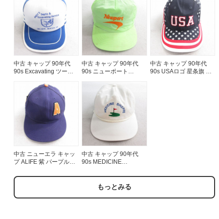
中古 キャップ 90年代
中古 キャップ 90年代
中古 キャップ 90年代
90s Excavating ツート
90s ニューポート
90s USAロゴ 星条旗 刺
ンカラー 青他 ブルー
Newport 刺繍 黄緑
繍 紺他 ネイビー
25aug09
【spe】 25sep30
25aug07
中古 ニューエラ キャッ
中古 キャップ 90年代
プ ALIFE 紫 パープル
90s MEDICINE
25aug04
SHOPPE 刺繍 白 ホワイ
ト 25sep27
もっとみる