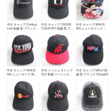
中古 キャップ Century
中古 キャップ CROSS
中古 キャップ 90年代
Link 刺繍 黒 ブラック
COUNTRY 刺繍 黒 ブラ
90s ニューホリンズ ハ
25aug05
ック 25aug07
イビスカス 黒他 ブラッ
ク 25aug08
中古 キャップ 00年代
中古 メッシュ キャップ
中古 キャップ MPLX 刺
00s ニューヨーク 刺繍
ALF 刺繍 ツートンカラ
繍 黒 ブラック 25aug04
黒 ブラック 25aug08
ー 黒他 ブラック
25jul31