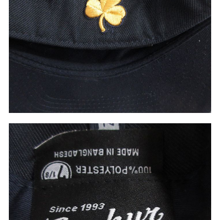
W37以上
マニアックから探す
Search by Maniac
バンド
アニメ
映画
Tシャツ
Tシャツ
Tシャツ
USA製
ボロ
ミリタリー
すべてのマニアックを見る
年代から探す
Search by Period
90年代
80年代
70年代