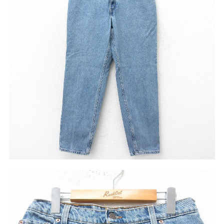
リーバイス
チック
ア行
カ行
サ行
タ行
ナ行
ハ行
マ行
ラ行
アイテムから探す
Search by Item
ジャケット
スウェット
セーター
長袖シャツ
半袖シャツ
Tシャツ
パンツ
レディース
子供服
雑貨/小物