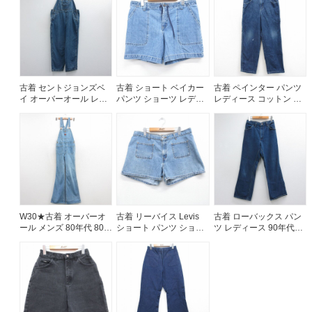
古着 セントジョンズベ
古着 ショート ベイカー
古着 ペインター パンツ
イ オーバーオール レデ
パンツ ショーツ レディ
レディース コットン ネ
ィース 00年代 00s コッ
ース 90年代 90s コット
イビー デニム 26jul27
トン ネイビー デニム
ン USA製 タロン ネイビ
26jul14
ー デニム 26aug06
W30★古着 オーバーオ
古着 リーバイス Levis
古着 ローバックス パン
ール メンズ 80年代 80s
ショート パンツ ショー
ツ レディース 90年代
フレア ネイビー デニム
ツ レディース 90年代
90s フレア ブーツカッ
【spe】 26jul27
90s コットン USA製 ネ
ト コットン USA製 ネイ
イビー デニム 26aug06
ビー デニム 26jul14