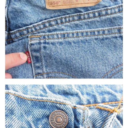
60年代
50年代
40年代
すべての年代を見る
週刊ラッシュアウト新聞
古着コラム
メディア・イベント情報
Youtube 古着屋Rush Out チャンネル
スタッフコーディネート