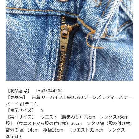
ご利用案内
お客様の声
レビュー1万件突破
お気に入りリスト
会員登録
メルマガ登録
会社概要
店舗一覧
古着卸売
特定商取引法に基づく表示
【商品番号】 lpa25044369
プライバシーポリシー
【商品名】 古着 リーバイス Levis 550 ジーンズ レディース テー
お問い合わせ
パード 紺 デニム
【表記サイズ】 M
【実寸サイズ】 ウエスト（腰まわり）78cm レングス76cm
股上（ウエストから股の付け根）30cm ワタリ幅（股の付け根
部分の幅）34cm 裾幅16cm （ウエスト31inch レングス
30inch）