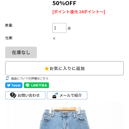
50%OFF
Search by Hotword
今週のHOTワード（7/29〜8/4）
[ポイント還元 24ポイント～]
数量:
1
Tシャツ USA製
2
映画
3
ミリタリー
4
スターウォーズ
点
5
ラルフローレン
6
大きいサイズ
7
アニメ
8
ディズニー
在庫:
×
ブランドから探す
Search by Brand
ザ・ノース・フェ
ラルフ ローレン
イス
返品についての詳細はこちら
チャンピオン
パタゴニア
カーハート
ディッキーズ
アディダス
ナイキ
ラッセル・アスレ