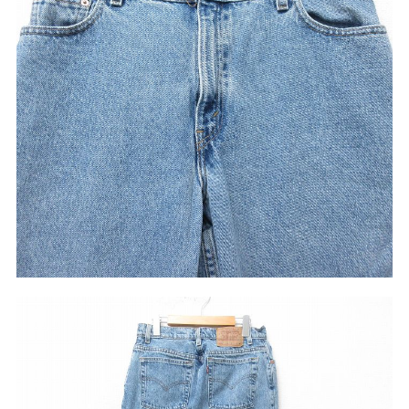
こだわりから探す
Search by Particular
サイズから探す（メンズ）
Search by Size
ジャケット
XS
S
M
L
XL
スウェット
XS
S
M
L
XL
長袖シャツ
XS
S
M
L
XL
半袖シャツ
XS
S
M
L
XL
Tシャツ
XS
S
M
L
XL
W30以下
W31,W32
パンツ
W33,W34
W35,W36