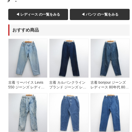
◀ レディース の一覧をみる
◀ パンツ の一覧をみる
おすすめ商品
古着 リーバイス Levis
古着 カルバンクライン
古着 bonjour ジーンズ
550 ジーンズ レディー
ブランド ジーンズ レデ
レディース 80年代 80s
ス 90年代 90s テーパー
ィース 80年代 80s コッ
タロン ネイビー デニム
ド コットン USA製 ネイ
トン ネイビー デニム
ストライプ 26jul14
ビー デニム 26jul14
26jul14