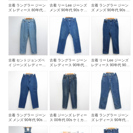
古着 ラングラー ジーン
古着 リー Lee ジーンズ
古着 ラングラー ジーン
ズ レディース 80年代
メンズ 90年代 90s ケミ
ズ メンズ 90年代 90s コ
80s ケミカルウォッシュ
カルウォッシュ コット
ットン ネイビー デニム
USA製 ネイビー デニム
ン USA製 ネイビー デニ
26jul29
【spe】 26jul14
ム【spe】 26jul29
古着 セントジョンズベ
古着 ラングラー ジーン
古着 リー Lee ジーンズ
イ ジーンズ レディース
ズ レディース 90年代
レディース 90年代 90s
00年代 00s テーパード
90s コットン USA製 ネ
コットン USA製 ネイビ
コットン ネイビー デニ
イビー デニム 26aug06
ー デニム【spe】
ム 26jul14
26jul27
古着 ラングラー ジーン
古着 ジーンズ レディー
古着 ラングラー ジーン
ズ メンズ 90年代 90s コ
ス 00年代 00s ケミカル
ズ レディース 90年代
ットン USA製 ネイビー
ウォッシュ コットン ネ
90s コットン USA製 ネ
デニム 26jul29
イビー デニム 26jul27
イビー デニム 26aug06