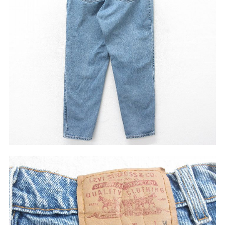
W37以上
マニアックから探す
Search by Maniac
バンド
アニメ
映画
Tシャツ
Tシャツ
Tシャツ
USA製
ボロ
ミリタリー
すべてのマニアックを見る
年代から探す
Search by Period
90年代
80年代
70年代