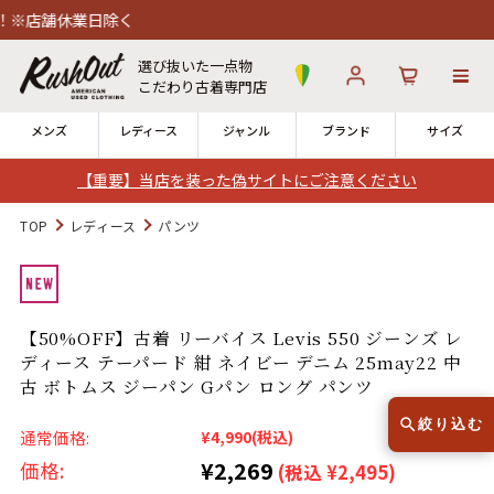
休業日除く
選び抜いた一点物
こだわり古着専門店
メンズ
レディース
ジャンル
ブランド
サイズ
【重要】当店を装った偽サイトにご注意ください
ログイン
お気に入り
カート
TOP
レディース
パンツ
店舗一覧
→
全国7店舗・公式通販の比較
【50%OFF】古着 リーバイス Levis 550 ジーンズ レ
ディース テーパード 紺 ネイビー デニム 25may22 中
12時までのご注文で当日出荷！
発送について
古 ボトムス ジーパン Gパン ロング パンツ
※対応不可：日祝、長期休暇、セール
絞り込む
通常価格:
¥4,990
(税込)
¥2,269
価格:
(税込 ¥2,495)