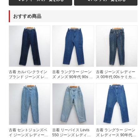
60年代
50年代
40年代
おすすめ商品
すべての年代を見る
週刊ラッシュアウト新聞
古着 カルバンクライン
古着 ラングラー ジーン
古着 ジーンズ レディー
ブランド ジーンズ レデ
ズ メンズ 90年代 90s コ
ス 00年代 00s ケミカル
古着コラム
ィース 80年代 80s コッ
ットン USA製 ネイビー
ウォッシュ コットン ネ
トン ネイビー デニム
デニム 26jul29
イビー デニム 26jul27
26jul14
メディア・イベント情報
Youtube 古着屋Rush Out チャンネル
スタッフコーディネート
古着 セントジョンズベ
古着 リーバイス Levis
古着 ラングラー ジーン
イ ジーンズ レディース
550 ジーンズ レディー
ズ レディース 90年代
00年代 00s テーパード
ス 90年代 90s テーパー
90s コットン USA製 ネ