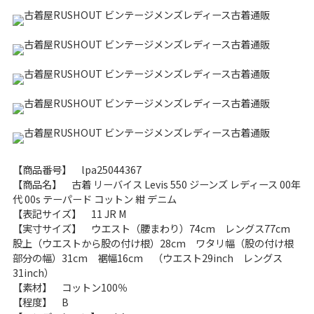
こだわりから探す
Search by Particular
サイズから探す（メンズ）
Search by Size
ジャケット
XS
S
M
L
XL
スウェット
XS
S
M
L
XL
長袖シャツ
XS
S
M
L
XL
【商品番号】 lpa25044367
【商品名】 古着 リーバイス Levis 550 ジーンズ レディース 00年
半袖シャツ
XS
S
M
L
XL
代 00s テーパード コットン 紺 デニム
【表記サイズ】 11 JR M
【実寸サイズ】 ウエスト（腰まわり）74cm レングス77cm
Tシャツ
XS
S
M
L
XL
股上（ウエストから股の付け根）28cm ワタリ幅（股の付け根
部分の幅）31cm 裾幅16cm （ウエスト29inch レングス
W30以下
W31,W32
31inch）
【素材】 コットン100％
パンツ
W33,W34
W35,W36
【程度】 B