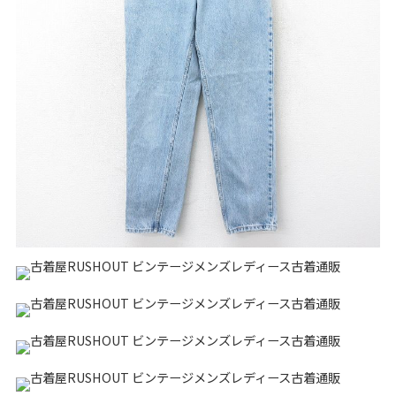
リーバイス
チック
ア行
カ行
サ行
タ行
ナ行
ハ行
マ行
ラ行
アイテムから探す
Search by Item
ジャケット
スウェット
セーター
長袖シャツ
半袖シャツ
Tシャツ
パンツ
レディース
子供服
雑貨/小物