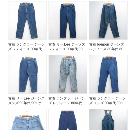
コットン ネイビー デニ
ド コットン USA製 ネイ
イビー デニム 26aug06
ム 26jul14
ビー デニム 26jul14
ご利用案内
お客様の声
レビュー1万件突破
お気に入りリスト
会員登録
古着 ラングラー ジーン
古着 リー Lee ジーンズ
古着 bonjour ジーンズ
メルマガ登録
ズ レディース 90年代
レディース 90年代 90s
レディース 80年代 80s
会社概要
90s コットン USA製 ネ
コットン USA製 ネイビ
タロン ネイビー デニム
イビー デニム 26aug06
ー デニム【spe】
ストライプ 26jul14
店舗一覧
26jul27
古着卸売
特定商取引法に基づく表示
プライバシーポリシー
お問い合わせ
古着 リー Lee ジーンズ
古着 ラングラー ジーン
古着 ラングラー ジーン
メンズ 90年代 90s ケミ
ズ レディース 80年代
ズ メンズ 90年代 90s コ
カルウォッシュ コット
80s ケミカルウォッシュ
ットン ネイビー デニム
ン USA製 ネイビー デニ
USA製 ネイビー デニム
26jul29
ム【spe】 26jul29
【spe】 26jul14