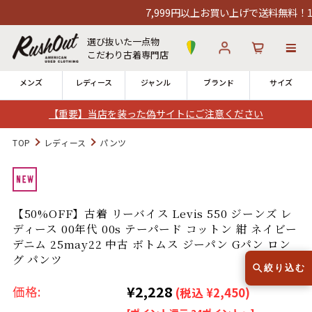
7,999円以上お買い上げで送料無料！12
選び抜いた一点物
こだわり古着専門店
メンズ
レディース
ジャンル
ブランド
サイズ
【重要】当店を装った偽サイトにご注意ください
ログイン
お気に入り
カート
TOP
レディース
パンツ
店舗一覧
→
全国7店舗・公式通販の比較
【50%OFF】古着 リーバイス Levis 550 ジーンズ レ
ディース 00年代 00s テーパード コットン 紺 ネイビー
12時までのご注文で当日出荷！
発送について
デニム 25may22 中古 ボトムス ジーパン Gパン ロン
※対応不可：日祝、長期休暇、セール
グ パンツ
絞り込む
¥2,228
価格:
(税込 ¥2,450)