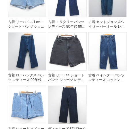
古着 リーバイス Levis
古着 ミリタリー パンツ
古着 セントジョンズベ
ショート パンツ ショー
レディース 80年代 80s
イ オーバーオール レデ
ツ レディース 90年代
ユーティリティ フレア
ィース 00年代 00s コッ
90s コットン USA製 ネ
コットン USA製 ネイビ
トン ネイビー デニム
イビー デニム 26aug06
ー デニム【spe】
26jul14
26aug06
古着 ローバックス パン
古着 リー Lee ショート
古着 ペインター パンツ
ツ レディース 90年代
パンツ ショーツ レディ
レディース コットン ネ
90s フレア ブーツカッ
ース ブラック デニム
イビー デニム 26jul27
ト コットン USA製 ネイ
26jul21
ビー デニム 26jul14
古着 ショート ベイカー
ディッキーズ 874ワーク