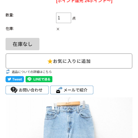
[ポイント還元 24ポイント～]
Search by Hotword
今週のHOTワード（7/29〜8/4）
数量:
点
1
Tシャツ USA製
2
映画
3
ミリタリー
4
スターウォーズ
在庫:
×
5
ラルフローレン
6
大きいサイズ
7
アニメ
8
ディズニー
ブランドから探す
Search by Brand
返品についての詳細はこちら
ザ・ノース・フェ
ラルフ ローレン
イス
チャンピオン
パタゴニア
カーハート
ディッキーズ
アディダス
ナイキ
ラッセル・アスレ