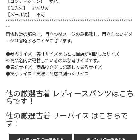
【コンディション】 すれ
W37以上
【仕入先】 アメリカ
【メール便】 不可
**********************************************************
**
マニアックから探す
Search by Maniac
画像枚数の都合上、目立つダメージのみ掲載し、目立たないダメ
ージは省略することがございます。
バンド
アニメ
映画
●参考サイズ：実寸サイズをもとに当店が判断したサイズ
Tシャツ
Tシャツ
Tシャツ
※商品名内に記載しているのは参考サイズです。
USA製
ボロ
ミリタリー
●表記サイズ：商品のタグに記載してあるサイズ
●実寸サイズ：実際に当店で測ったサイズ
すべてのマニアックを見る
他の厳選古着 レディースパンツはこち
らです！
他の厳選古着 リーバイス はこちらで
年代から探す
Search by Period
す！
90年代
80年代
70年代
◀ レディース の一覧をみる
◀ パンツ の一覧をみる