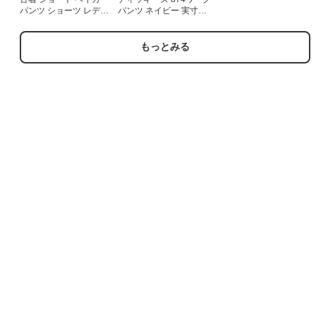
パンツ ショーツ レディ
パンツ ネイビー 実寸
ース 90年代 90s コット
W27 | 古着
ン USA製 タロン ネイビ
ー デニム 26aug06
もっとみる