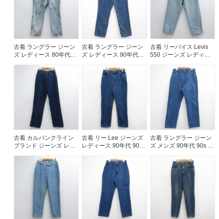
古着 ラングラー ジーン
古着 ラングラー ジーン
古着 リーバイス Levis
ズ レディース 80年代
ズ レディース 90年代
550 ジーンズ レディー
80s ケミカルウォッシュ
90s コットン USA製 ネ
ス 90年代 90s テーパー
USA製 ネイビー デニム
イビー デニム 26aug06
ド コットン USA製 ネイ
【spe】 26jul14
ビー デニム 26jul14
古着 カルバンクライン
古着 リー Lee ジーンズ
古着 ラングラー ジーン
ブランド ジーンズ レデ
レディース 90年代 90s
ズ メンズ 90年代 90s コ
ィース 80年代 80s コッ
コットン USA製 ネイビ
ットン ネイビー デニム
トン ネイビー デニム
ー デニム【spe】
26jul29
26jul14
26jul27