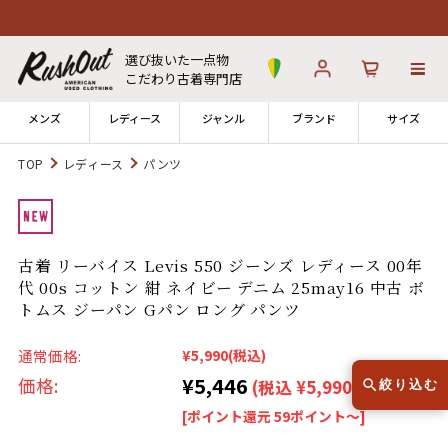
選び抜いた一点物
こだわり古着専門店
メンズ
レディース
ジャンル
ブランド
サイズ
TOP
レディース
パンツ
ログイン
お気に入り
カート
店舗一覧
古着 リーバイス Levis 550 ジーンズ レディース 00年
→
全国7店舗・公式通販の比較
代 00s コットン 紺 ネイビー デニム 25may16 中古 ボ
トムス ジーパン Gパン ロング パンツ
12時までのご注文で当日出荷！
発送について
※対応不可：日祝、長期休暇、セール
通常価格:
¥5,990
(税込)
¥5,446
価格:
(税込 ¥5,990)
絞り込む
[ポイント還元 59ポイント～]