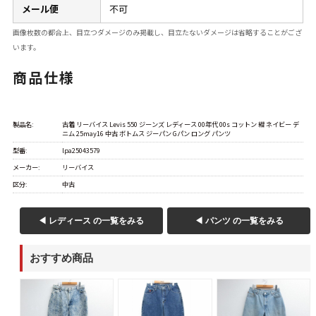
メール便
不可
画像枚数の都合上、目立つダメージのみ掲載し、目立たないダメージは省略することがござ
います。
商品仕様
製品名:
古着 リーバイス Levis 550 ジーンズ レディース 00年代 00s コットン 紺 ネイビー デ
ニム 25may16 中古 ボトムス ジーパン Gパン ロング パンツ
型番:
lpa25043579
メーカー:
リーバイス
区分:
中古
◀ レディース の一覧をみる
◀ パンツ の一覧をみる
おすすめ商品