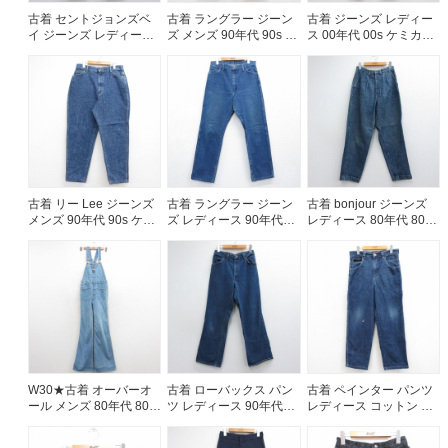
古着 セントジョンズベ
古着 ラングラー ジーン
古着 ジーンズ レディー
イ ジーンズ レディース
ズ メンズ 90年代 90s コ
ス 00年代 00s ケミカル
00年代 00s テーパード
ットン USA製 ネイビー
ウォッシュ コットン ネ
コットン ネイビー デニ
デニム 26jul29
イビー デニム 26jul27
ム 26jul14
古着 リー Lee ジーンズ
古着 ラングラー ジーン
古着 bonjour ジーンズ
メンズ 90年代 90s ケミ
ズ レディース 90年代
レディース 80年代 80s
カルウォッシュ コット
90s コットン USA製 ネ
タロン ネイビー デニム
ン USA製 ネイビー デニ
イビー デニム 26aug06
ストライプ 26jul14
ム【spe】 26jul29
W30★古着 オーバーオ
古着 ローバックス パン
古着 ペインター パンツ
ール メンズ 80年代 80s
ツ レディース 90年代
レディース コットン ネ
フレア ネイビー デニム
90s フレア ブーツカッ
イビー デニム 26jul27
【spe】 26jul27
ト コットン USA製 ネイ