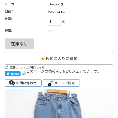
メーカー：
リーバイス
Search by Hotword
今週のHOTワード（7/29〜8/4）
型番：
lpa25043579
数量:
点
1
Tシャツ USA製
2
映画
3
ミリタリー
4
スターウォーズ
在庫:
×
5
ラルフローレン
6
大きいサイズ
7
アニメ
8
ディズニー
ブランドから探す
Search by Brand
ザ・ノース・フェ
返品についての詳細はこちら
ラルフ ローレン
イス
チャンピオン
パタゴニア
カーハート
ディッキーズ
アディダス
ナイキ
ラッセル・アスレ