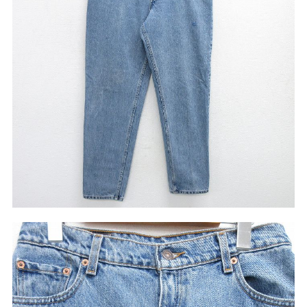
リーバイス
チック
ア行
カ行
サ行
タ行
ナ行
ハ行
マ行
ラ行
アイテムから探す
Search by Item
ジャケット
スウェット
セーター
長袖シャツ
半袖シャツ
Tシャツ
パンツ
レディース
子供服
雑貨/小物