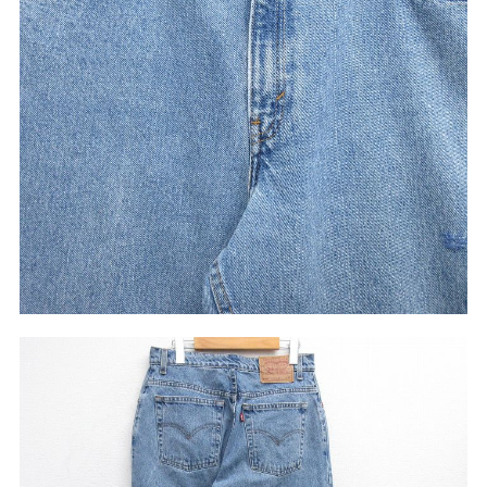
こだわりから探す
Search by Particular
サイズから探す（メンズ）
Search by Size
ジャケット
XS
S
M
L
XL
スウェット
XS
S
M
L
XL
長袖シャツ
XS
S
M
L
XL
半袖シャツ
XS
S
M
L
XL
Tシャツ
XS
S
M
L
XL
W30以下
W31,W32
パンツ
W33,W34
W35,W36