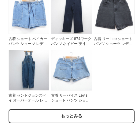
ビー デニム 26jul14
古着 ショート ベイカー
ディッキーズ 874ワーク
古着 リー Lee ショート
パンツ ショーツ レディ
パンツ ネイビー 実寸
パンツ ショーツ レディ
ース 90年代 90s コット
W27 | 古着
ース ブラック デニム
ン USA製 タロン ネイビ
26jul21
ー デニム 26aug06
古着 セントジョンズベ
古着 リーバイス Levis
イ オーバーオール レデ
ショート パンツ ショー
ィース 00年代 00s コッ
ツ レディース 90年代
トン ネイビー デニム
90s コットン USA製 ネ
26jul14
イビー デニム 26aug06
もっとみる