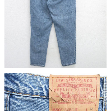
W37以上
マニアックから探す
Search by Maniac
バンド
アニメ
映画
Tシャツ
Tシャツ
Tシャツ
USA製
ボロ
ミリタリー
すべてのマニアックを見る
年代から探す
Search by Period
90年代
80年代
70年代