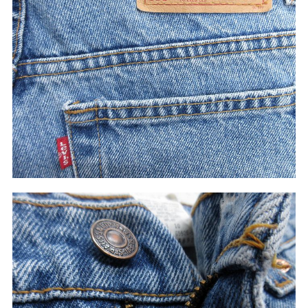
60年代
50年代
40年代
すべての年代を見る
週刊ラッシュアウト新聞
古着コラム
メディア・イベント情報
Youtube 古着屋Rush Out チャンネル
スタッフコーディネート