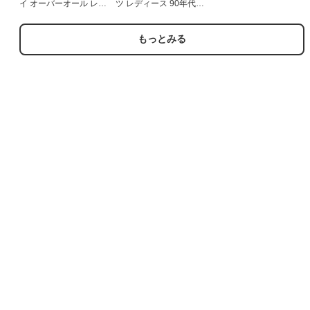
イ オーバーオール レデ
ツ レディース 90年代
ィース 00年代 00s コッ
90s フレア ブーツカッ
トン ネイビー デニム
ト コットン USA製 ネイ
26jul14
ビー デニム 26jul14
もっとみる