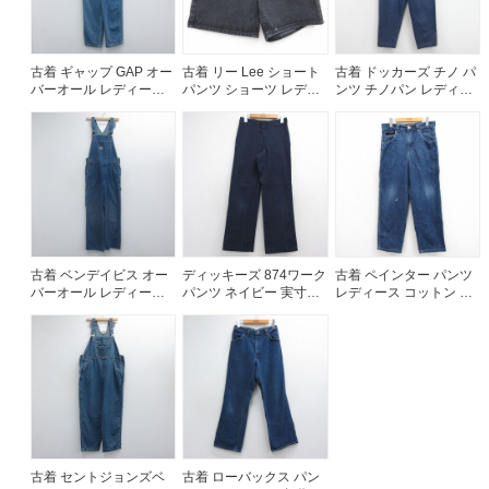
古着 ギャップ GAP オー
古着 リー Lee ショート
古着 ドッカーズ チノ パ
バーオール レディース
パンツ ショーツ レディ
ンツ チノパン レディー
00年代 00s コットン ネ
ース ブラック デニム
ス 90年代 90s コットン
イビー デニム 26jun17
26jul21
ネイビー 26jun19
古着 ベンデイビス オー
ディッキーズ 874ワーク
古着 ペインター パンツ
バーオール レディース
パンツ ネイビー 実寸
レディース コットン ネ
80年代 80s フォルクス
W27 | 古着
イビー デニム 26jul27
ワーゲン USA製 ネイビ
ー デニム【spe】
26jun17
古着 セントジョンズベ
古着 ローバックス パン