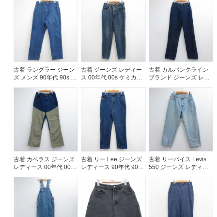
USA製 ネイビー デニム
26jun19
ン USA製 ネイビー デニ
【spe】 26jul14
ム【spe】 26jul29
古着 ラングラー ジーン
古着 ジーンズ レディー
古着 カルバンクライン
ズ メンズ 90年代 90s コ
ス 00年代 00s ケミカル
ブランド ジーンズ レデ
ットン ネイビー デニム
ウォッシュ コットン ネ
ィース 80年代 80s コッ
26jul29
イビー デニム 26jul27
トン ネイビー デニム
26jul14
古着 カベラス ジーンズ
古着 リー Lee ジーンズ
古着 リーバイス Levis
レディース 00年代 00s
レディース 90年代 90s
550 ジーンズ レディー
コットン ネイビー デニ
コットン USA製 ネイビ
ス 90年代 90s テーパー
ム 26jun17
ー デニム【spe】
ド コットン USA製 ネイ
26jul27
ビー デニム 26jul14