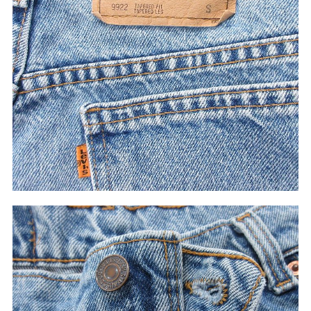
60年代
50年代
40年代
すべての年代を見る
週刊ラッシュアウト新聞
古着コラム
メディア・イベント情報
Youtube 古着屋Rush Out チャンネル
スタッフコーディネート