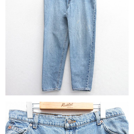
ア行
カ行
サ行
タ行
ナ行
ハ行
マ行
ラ行
アイテムから探す
Search by Item
ジャケット
スウェット
セーター
長袖シャツ
半袖シャツ
Tシャツ
パンツ
レディース
子供服
雑貨/小物
こだわりから探す
Search by Particular