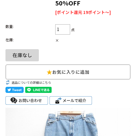
50%OFF
1
メンズ 大きいサイズ 長袖
2
USA製
3
リーバイス
[ポイント還元 19ポイント～]
4
フライト
5
メンズ パンツ ショート
6
メンズ 茶
数量:
7
半袖 Tシャツ 白 XL
8
メンズ ジャケット
点
在庫:
×
ブランドから探す
Search by Brand
ザ・ノース・フェ
ラルフ ローレン
イス
返品についての詳細はこちら
チャンピオン
パタゴニア
カーハート
ディッキーズ
アディダス
ナイキ
ラッセル・アスレ
リーバイス
チック