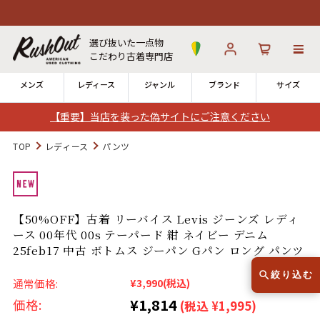
選び抜いた一点物
こだわり古着専門店
メンズ
レディース
ジャンル
ブランド
サイズ
【重要】当店を装った偽サイトにご注意ください
ログイン
お気に入り
カート
TOP
レディース
パンツ
12時までのご注文で当日出荷！
発送について
※対応不可：日祝、長期休暇、セール
【50%OFF】古着 リーバイス Levis ジーンズ レディ
ース 00年代 00s テーパード 紺 ネイビー デニム
25feb17 中古 ボトムス ジーパン Gパン ロング パンツ
絞り込む
通常価格:
¥3,990
(税込)
Search by Hotword
今週のHOTワード（6/29〜7/28）
¥1,814
価格:
(税込 ¥1,995)