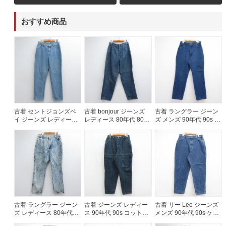
おすすめ商品
古着 セントジョンズベ
古着 bonjour ジーンズ
古着 ラングラー ジーン
イ ジーンズ レディース
レディース 80年代 80s
ズ メンズ 90年代 90s コ
00年代 00s テーパード
タロン ネイビー デニム
ットン USA製 ネイビー
コットン ネイビー デニ
ストライプ 26jul14
デニム 26jul29
ム 26jul14
古着 ラングラー ジーン
古着 ジーンズ レディー
古着 リー Lee ジーンズ
ズ レディース 80年代
ス 90年代 90s コットン
メンズ 90年代 90s ケミ
80s ケミカルウォッシュ
ネイビー デニム【spe】
カルウォッシュ コット