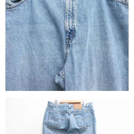
サイズから探す（メンズ）
Search by Size
ジャケット
XS
S
M
L
XL
スウェット
XS
S
M
L
XL
長袖シャツ
XS
S
M
L
XL
半袖シャツ
XS
S
M
L
XL
Tシャツ
XS
S
M
L
XL
W30以下
W31,W32
パンツ
W33,W34
W35,W36
W37以上