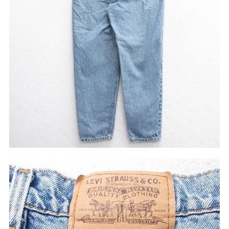
マニアックから探す
Search by Maniac
バンド
アニメ
映画
Tシャツ
Tシャツ
Tシャツ
USA製
ボロ
ミリタリー
すべてのマニアックを見る
年代から探す
Search by Period
90年代
80年代
70年代