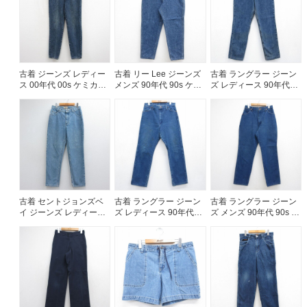
ご利用案内
お客様の声
レビュー1万件突破
お気に入りリスト
古着 ジーンズ レディー
古着 リー Lee ジーンズ
古着 ラングラー ジーン
ス 00年代 00s ケミカル
メンズ 90年代 90s ケミ
ズ レディース 90年代
会員登録
ウォッシュ コットン ネ
カルウォッシュ コット
90s コットン USA製 ネ
イビー デニム 26jul27
ン USA製 ネイビー デニ
イビー デニム 26aug06
メルマガ登録
ム【spe】 26jul29
会社概要
店舗一覧
古着卸売
特定商取引法に基づく表示
古着 セントジョンズベ
古着 ラングラー ジーン
古着 ラングラー ジーン
プライバシーポリシー
イ ジーンズ レディース
ズ レディース 90年代
ズ メンズ 90年代 90s コ
お問い合わせ
00年代 00s テーパード
90s コットン USA製 ネ
ットン USA製 ネイビー
コットン ネイビー デニ
イビー デニム 26aug06
デニム 26jul29
ム 26jul14