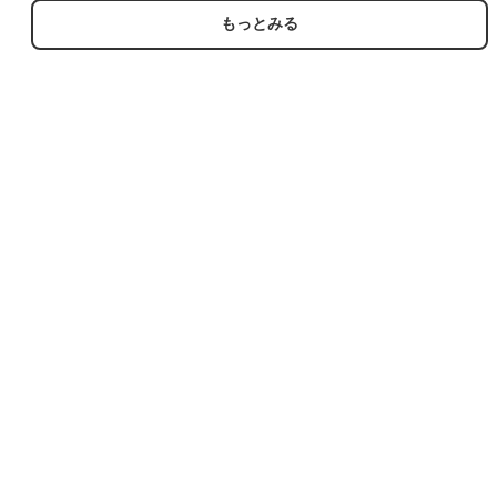
90s コットン USA製 ネ
ト コットン USA製 ネイ
イビー デニム 26aug06
ビー デニム 26jul14
もっとみる