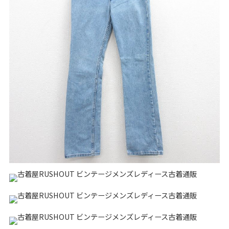
リーバイス
チック
ア行
カ行
サ行
タ行
ナ行
ハ行
マ行
ラ行
アイテムから探す
Search by Item
ジャケット
スウェット
セーター
長袖シャツ
半袖シャツ
Tシャツ
パンツ
レディース
子供服
雑貨/小物