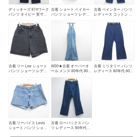
ディッキーズ 874ワーク
古着 ショート ベイカー
古着 ペインター パンツ
パンツ ネイビー 実寸
パンツ ショーツ レディ
レディース コットン ネ
W27 | 古着
ース 90年代 90s コット
イビー デニム 26jul27
ン USA製 タロン ネイビ
ー デニム 26aug06
古着 リー Lee ショート
W30★古着 オーバーオ
古着 ミリタリー パンツ
パンツ ショーツ レディ
ール メンズ 80年代 80s
レディース 80年代 80s
ース ブラック デニム
フレア ネイビー デニム
ユーティリティ フレア
26jul21
【spe】 26jul27
コットン USA製 ネイビ
ー デニム【spe】
26aug06
古着 リーバイス Levis
古着 ローバックス パン
ショート パンツ ショー
ツ レディース 90年代
ツ レディース 90年代
90s フレア ブーツカッ