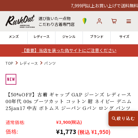
7,999円以上お買い上げで送料無料！1
選び抜いた一点物
こだわり古着専門店
メンズ
レディース
ジャンル
ブランド
サイズ
【重要】当店を装った偽サイトにご注意ください
ログイン
お気に入り
カート
TOP
レディース
パンツ
店舗一覧
→
全国7店舗・公式通販の比較
【50%OFF】古着 ギャップ GAP ジーンズ レディース
00年代 00s ブーツカット コットン 紺 ネイビー デニム
12時までのご注文で当日出荷！
発送について
25jan17 中古 ボトムス ジーパン Gパン ロング パンツ
※対応不可：日祝、長期休暇、セール
絞り込む
通常価格:
¥3,900
(税込)
¥1,773
価格:
(税込 ¥1,950)