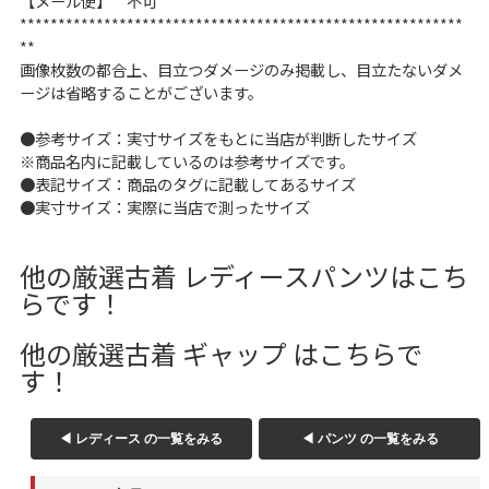
【メール便】 不可
W37以上
**********************************************************
**
画像枚数の都合上、目立つダメージのみ掲載し、目立たないダメ
ージは省略することがございます。
マニアックから探す
Search by Maniac
●参考サイズ：実寸サイズをもとに当店が判断したサイズ
※商品名内に記載しているのは参考サイズです。
バンド
アニメ
映画
●表記サイズ：商品のタグに記載してあるサイズ
Tシャツ
Tシャツ
Tシャツ
●実寸サイズ：実際に当店で測ったサイズ
USA製
ボロ
ミリタリー
他の厳選古着 レディースパンツはこち
らです！
すべてのマニアックを見る
他の厳選古着 ギャップ はこちらで
す！
年代から探す
Search by Period
◀ レディース の一覧をみる
◀ パンツ の一覧をみる
90年代
80年代
70年代