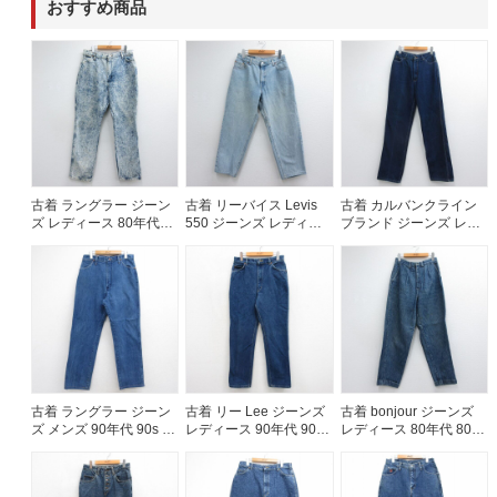
おすすめ商品
60年代
50年代
40年代
すべての年代を見る
古着 ラングラー ジーン
古着 リーバイス Levis
古着 カルバンクライン
週刊ラッシュアウト新聞
ズ レディース 80年代
550 ジーンズ レディー
ブランド ジーンズ レデ
80s ケミカルウォッシュ
ス 90年代 90s テーパー
ィース 80年代 80s コッ
USA製 ネイビー デニム
ド コットン USA製 ネイ
トン ネイビー デニム
古着コラム
【spe】 26jul14
ビー デニム 26jul14
26jul14
メディア・イベント情報
Youtube 古着屋Rush Out チャンネル
古着 ラングラー ジーン
古着 リー Lee ジーンズ
古着 bonjour ジーンズ
ズ メンズ 90年代 90s コ
レディース 90年代 90s
レディース 80年代 80s
ットン ネイビー デニム
コットン USA製 ネイビ
タロン ネイビー デニム
スタッフコーディネート
26jul29
ー デニム【spe】
ストライプ 26jul14
26jul27