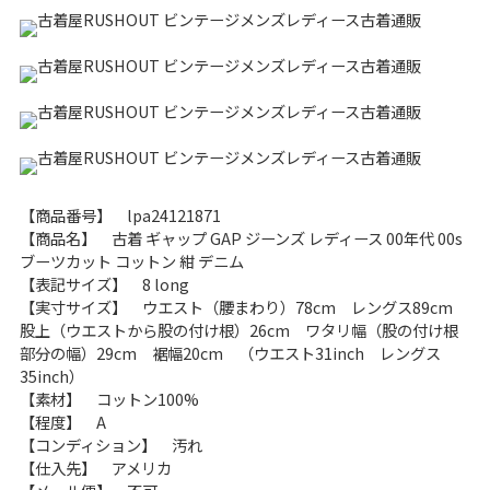
こだわりから探す
Search by Particular
サイズから探す（メンズ）
Search by Size
ジャケット
XS
S
M
L
XL
スウェット
XS
S
M
L
XL
【商品番号】 lpa24121871
【商品名】 古着 ギャップ GAP ジーンズ レディース 00年代 00s
長袖シャツ
XS
S
M
L
XL
ブーツカット コットン 紺 デニム
【表記サイズ】 8 long
【実寸サイズ】 ウエスト（腰まわり）78cm レングス89cm
半袖シャツ
XS
S
M
L
XL
股上（ウエストから股の付け根）26cm ワタリ幅（股の付け根
部分の幅）29cm 裾幅20cm （ウエスト31inch レングス
Tシャツ
XS
S
M
L
XL
35inch）
【素材】 コットン100%
W30以下
W31,W32
【程度】 A
【コンディション】 汚れ
パンツ
W33,W34
W35,W36
【仕入先】 アメリカ