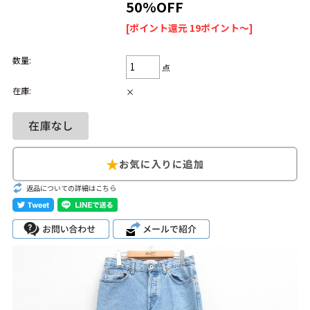
50%OFF
Search by Hotword
今週のHOTワード（7/29〜8/4）
[ポイント還元 19ポイント～]
数量:
1
Tシャツ USA製
2
映画
3
ミリタリー
4
スターウォーズ
点
5
ラルフローレン
6
大きいサイズ
7
アニメ
8
ディズニー
在庫:
×
ブランドから探す
Search by Brand
ザ・ノース・フェ
ラルフ ローレン
イス
返品についての詳細はこちら
チャンピオン
パタゴニア
カーハート
ディッキーズ
アディダス
ナイキ
ラッセル・アスレ