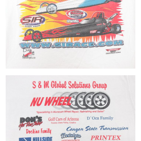
W37以上
マニアックから探す
Search by Maniac
バンド
アニメ
映画
Tシャツ
Tシャツ
Tシャツ
USA製
ボロ
ミリタリー
すべてのマニアックを見る
年代から探す
Search by Period
90年代
80年代
70年代