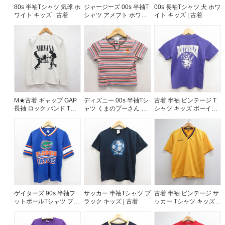
80s 半袖Tシャツ 気球 ホ
ジャージーズ 00s 半袖T
00s 長袖Tシャツ 犬 ホワ
ワイト キッズ | 古着
シャツ アメフト ホワイ
イト キッズ | 古着
ト キッズ | 古着
M★古着 ギャップ GAP
ディズニー 00s 半袖Tシ
古着 半袖 ビンテージ T
長袖 ロック バンド Tシ
ャツ くまのプーさん ピ
シャツ キッズ ボーイズ
ャツ キッズ ボーイズ 子
ンクボーダー キッズ | 古
子供服 90年代 90s 犬 ク
供服 クルーネック ホワ
着
ルーネック USA製 パー
イト 26jul17
プル 26jul17
ゲイターズ 90s 半袖フ
サッカー 半袖Tシャツ ブ
古着 半袖 ビンテージ サ
ットボールTシャツ ブル
ラック キッズ | 古着
ッカー Tシャツ キッズ
ー キッズ | 古着
ボーイズ 子供服 80年代
80s Vネック USA製 イ