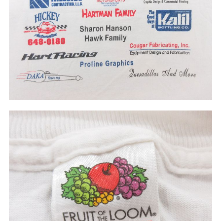
60年代
50年代
40年代
すべての年代を見る
週刊ラッシュアウト新聞
古着コラム
メディア・イベント情報
Youtube 古着屋Rush Out チャンネル
スタッフコーディネート