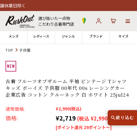
く
選び抜いた一点物
こだわり古着専門店
メンズ
レディース
ジャンル
ブランド
サイズ
TOP
子供服
ログイン
お気に入り
カート
店舗一覧
古着 フルーツオブザルーム 半袖 ビンテージ Tシャツ
→
全国7店舗・公式通販の比較
キッズ ボーイズ 子供服 00年代 00s レーシングカー
企業広告 コットン クルーネック 白 ホワイト 25jul24
12時までのご注文で当日出荷！
発送について
※対応不可：日祝、長期休暇、セール
通常価格:
¥2,990
(税込)
¥2,719
価格:
(税込 ¥2,990)
絞り込む
[ポイント還元 29ポイント～]