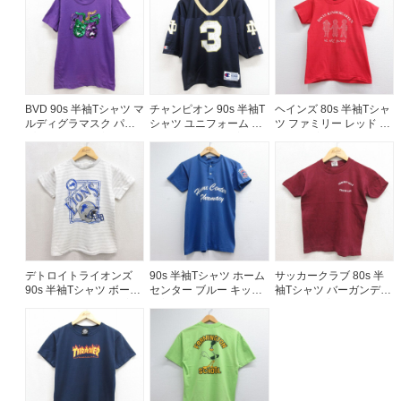
エロー 26aug03
BVD 90s 半袖Tシャツ マ
チャンピオン 90s 半袖T
ヘインズ 80s 半袖Tシャ
ルディグラマスク パー
シャツ ユニフォーム ネ
ツ ファミリー レッド キ
プル キッズ | 古着
イビー キッズ | 古着
ッズ | 古着
デトロイトライオンズ
90s 半袖Tシャツ ホーム
サッカークラブ 80s 半
90s 半袖Tシャツ ボーダ
センター ブルー キッズ |
袖Tシャツ バーガンディ
ー グレー キッズ | 古着
古着
キッズ | 古着