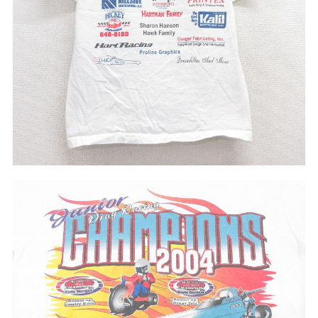
こだわりから探す
Search by Particular
サイズから探す（メンズ）
Search by Size
ジャケット
XS
S
M
L
XL
スウェット
XS
S
M
L
XL
長袖シャツ
XS
S
M
L
XL
半袖シャツ
XS
S
M
L
XL
Tシャツ
XS
S
M
L
XL
W30以下
W31,W32
パンツ
W33,W34
W35,W36