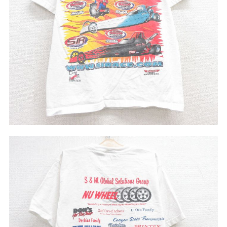
リーバイス
チック
ア行
カ行
サ行
タ行
ナ行
ハ行
マ行
ラ行
アイテムから探す
Search by Item
ジャケット
スウェット
セーター
長袖シャツ
半袖シャツ
Tシャツ
パンツ
レディース
子供服
雑貨/小物