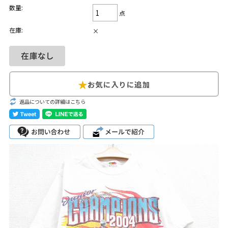
数量:
点
Search by Hotword
今週のHOTワード（7/29〜8/4）
在庫:
×
1
Tシャツ USA製
2
映画
3
ミリタリー
4
スターウォーズ
5
ラルフローレン
6
大きいサイズ
7
アニメ
8
ディズニー
ブランドから探す
返品についての詳細はこちら
Search by Brand
ザ・ノース・フェ
ラルフ ローレン
イス
チャンピオン
パタゴニア
カーハート
ディッキーズ
アディダス
ナイキ
ラッセル・アスレ