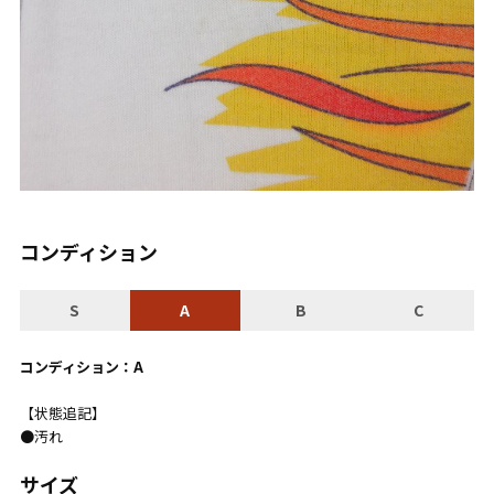
コンディション
S
A
B
C
コンディション：A
【状態追記】
●汚れ
サイズ