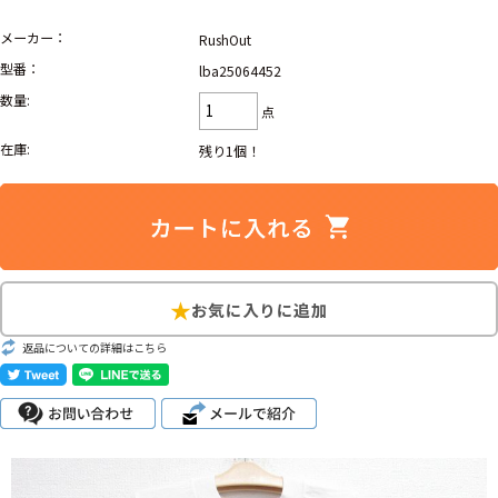
Search by Hotword
メーカー：
今週のHOTワード（7/29〜8/4）
RushOut
型番：
lba25064452
1
Tシャツ USA製
2
映画
3
ミリタリー
4
スターウォーズ
数量:
点
5
ラルフローレン
6
大きいサイズ
7
アニメ
8
ディズニー
在庫:
残り1個！
ブランドから探す
Search by Brand
ザ・ノース・フェイ
ラルフ ローレン
ス
チャンピオン
パタゴニア
返品についての詳細はこちら
カーハート
ディッキーズ
アディダス
ナイキ
ラッセル・アスレチ