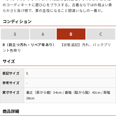
のコーディネートに遊び心をプラスする。古着ならではの程よい柔
らかさと抜け感で、夏の主役になること間違いなしの一着だ。
コンディション
S
A
B
C
B（目立つ汚れ・リペア等あり）
【状態追記】汚れ、バックプリ
ント色移り
サイズ
表記サイズ
S
参考サイズ
-
実寸サイズ
着丈（肩から裾）54cm / 着幅（脇から脇）43cm / 肩幅
38cm
商品詳細