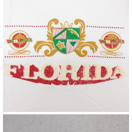
こだわりから探す
Search by Particular
サイズから探す（メンズ）
Search by Size
ジャケット
XS
S
M
L
XL
スウェット
XS
S
M
L
XL
長袖シャツ
XS
S
M
L
XL
半袖シャツ
XS
S
M
L
XL
Tシャツ
XS
S
M
L
XL
W30以下
W31,W32
W33,W34
パンツ
W35,W36
W37以上