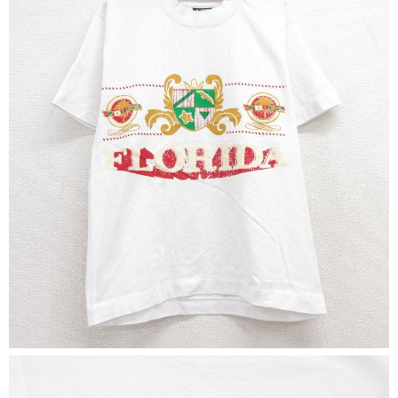
リーバイス
ック
ア行
カ行
サ行
タ行
ナ行
ハ行
マ行
ラ行
アイテムから探す
Search by Item
ジャケット
スウェット
セーター
長袖シャツ
半袖シャツ
Tシャツ
パンツ
レディース
子供服
雑貨/小物