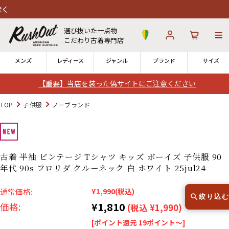
選び抜いた一点物
こだわり古着専門店
メンズ
レディース
ジャンル
ブランド
サイズ
【重要】当店を装った偽サイトにご注意ください
ログイン
お気に入り
カート
TOP
子供服
ノーブランド
店舗一覧
→
全国7店舗・公式通販の比較
古着 半袖 ビンテージ Tシャツ キッズ ボーイズ 子供服 90
年代 90s フロリダ クルーネック 白 ホワイト 25jul24
12時までのご注文で当日出荷！
発送について
※対応不可：日祝、長期休暇、セール
通常価格:
¥1,990
(税込)
絞り込
¥1,810
価格:
(税込 ¥1,990)
[ポイント還元 19ポイント～]