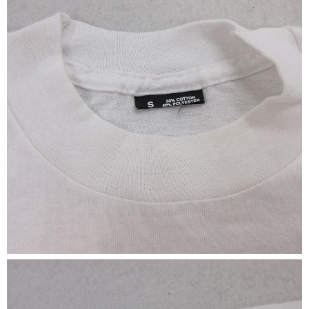
マニアックから探す
Search by Maniac
バンド
アニメ
映画
Tシャツ
Tシャツ
Tシャツ
USA製
ボロ
ミリタリー
すべてのマニアックを見る
年代から探す
Search by Period
90年代
80年代
70年代
60年代
50年代
40年代