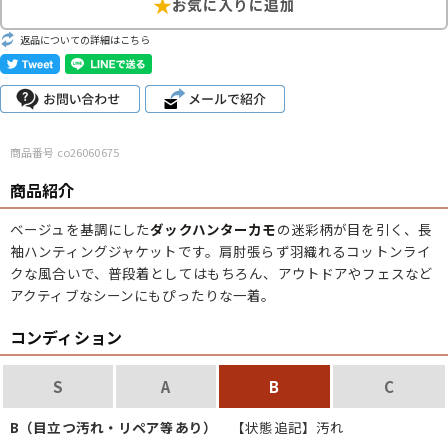
サイズから探す（メンズ）
Search by Size
返品についての詳細はこちら
ジャケット
XS
S
M
L
XL
スウェット
XS
S
M
L
XL
商品番号 co26060675
長袖シャツ
XS
S
M
L
XL
商品紹介
半袖シャツ
XS
S
M
L
XL
ベージュを基調にした
ダックハンターカモ
の迷彩柄が目を引く、長
袖ハンティングジャケットです。肩肘張らず羽織れるコットンライ
Tシャツ
XS
S
M
L
XL
クな風合いで、普段着としてはもちろん、アウトドアやフェスなど
アクティブなシーンにもぴったりな一着。
W30以下
W31,W32
W33,W34
パンツ
コンディション
W35,W36
W37以上
S
A
B
C
B（目立つ汚れ・リペア等あり）
【状態追記】汚れ
マニアックから探す
Search by Maniac