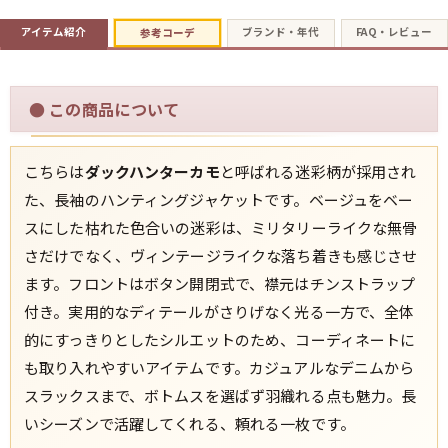
アイテム紹介
ブランド・年代
FAQ・レビュー
参考コーデ
週刊ラッシュアウト新聞
●
この商品について
古着コラム
こちらは
ダックハンターカモ
と呼ばれる迷彩柄が採用され
メディア・イベント情報
た、長袖のハンティングジャケットです。ベージュをベー
スにした枯れた色合いの迷彩は、ミリタリーライクな無骨
Youtube 古着屋Rush Out チャンネル
さだけでなく、ヴィンテージライクな落ち着きも感じさせ
ます。フロントはボタン開閉式で、襟元はチンストラップ
スタッフコーディネート
付き。実用的なディテールがさりげなく光る一方で、全体
的にすっきりとしたシルエットのため、コーディネートに
も取り入れやすいアイテムです。カジュアルなデニムから
ご利用案内
スラックスまで、ボトムスを選ばず羽織れる点も魅力。長
お客様の声
レビュー1万件突破
いシーズンで活躍してくれる、頼れる一枚です。
お気に入りリスト