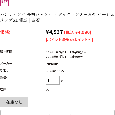
ナ行
ハ行
マ行
ラ行
ハンティング 長袖ジャケット ダックハンターカモ ベージュ
メンズXL相当 | 古着
アイテムから探す
Search by Item
¥4,537
価格:
(税込 ¥4,990)
[ポイント還元 49ポイント～]
ジャケット
スウェット
セーター
販売期間：
2026年07月01日19時00分～
2028年07月01日23時59分
長袖シャツ
半袖シャツ
Tシャツ
メーカー：
RushOut
パンツ
レディース
子供服
型番：
co26060675
数量:
点
雑貨/小物
在庫:
×
こだわりから探す
Search by Particular