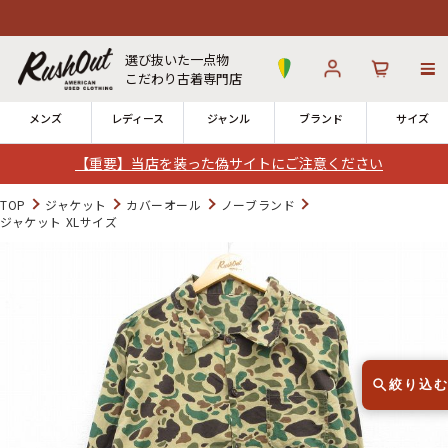
選び抜いた一点物
こだわり古着専門店
メンズ
レディース
ジャンル
ブランド
サイズ
【重要】当店を装った偽サイトにご注意ください
ログイン
お気に入り
カート
TOP
ジャケット
カバーオール
ノーブランド
ジャケット XLサイズ
12時までのご注文で当日出荷！
発送について
※対応不可：日祝、長期休暇、セール
絞り込
Search by Hotword
今週のHOTワード（7/29〜8/4）