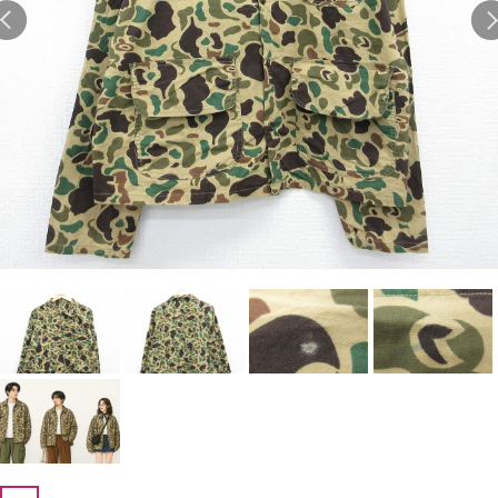
1
Tシャツ USA製
2
映画
3
ミリタリー
4
スターウォーズ
5
ラルフローレン
6
大きいサイズ
7
アニメ
8
ディズニー
ブランドから探す
Search by Brand
ザ・ノース・フェイ
ラルフ ローレン
ス
チャンピオン
パタゴニア
カーハート
ディッキーズ
アディダス
ナイキ
ラッセル・アスレチ
リーバイス
ック
ア行
カ行
サ行
タ行