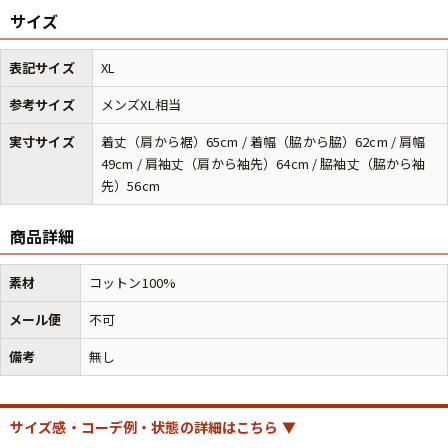
サイズ
バンド
アニメ
映画
Tシャツ
Tシャツ
Tシャツ
表記サイズ
XL
USA製
ボロ
ミリタリー
参考サイズ
メンズXL相当
実寸サイズ
着丈（肩から裾）65cm / 着幅（脇から脇）62cm / 肩幅
49cm / 肩袖丈（肩から袖先）64cm / 脇袖丈（脇から袖
すべてのマニアックを見る
先）56cm
商品詳細
年代から探す
Search by Period
素材
コットン100%
メール便
不可
90年代
80年代
70年代
備考
無し
60年代
50年代
40年代
サイズ感・コーデ例・状態の詳細はこちら ▼
すべての年代を見る