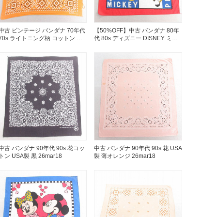
Tシャツ
Tシャツ
中古 ビンテージ バンダナ 70年代
【50%OFF】中古 バンダナ 80年
ボロ
ミリタリー
70s ライトニング柄 コットン オ
代 80s ディズニー DISNEY ミッ
レンジ 26mar18
キー MICKEY MOUSE ドナルド
USA製 赤 レッド 25jun27
ニアックを見る
h by Period
年代から探す
中古 バンダナ 90年代 90s 花コッ
中古 バンダナ 90年代 90s 花 USA
80年代
70年代
トン USA製 黒 26mar18
製 薄オレンジ 26mar18
50年代
40年代