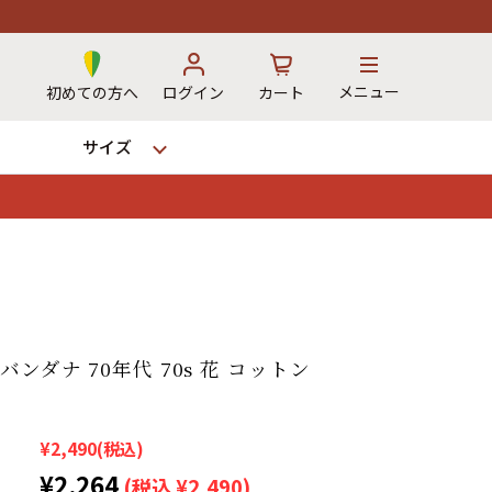
メニュー
初めての方へ
ログイン
カート
サイズ
お気に入り
カート
→
バンダナ 70年代 70s 花 コットン
12時までのご注文で当日出荷！
※対応不可：日祝、長期休暇、セール
¥2,490
(税込)
¥2,264
(税込 ¥2,490)