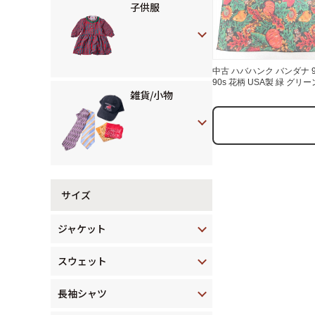
子供服
中古 ハバハンク バンダナ 
90s 花柄 USA製 緑 グリー
雑貨/小物
25jul28
サイズ
ジャケット
スウェット
長袖シャツ