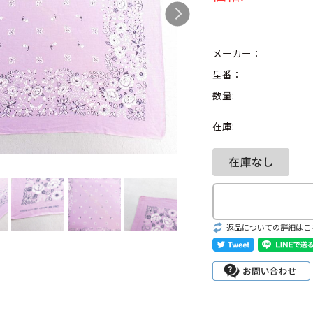
メーカー：
型番：
Search by Hotwor
数量:
1
Tシャツ USA製
在庫:
5
ラルフローレン
8
ディズニー
返品についての詳細はこ
Search by Brand
ラルフ ローレ