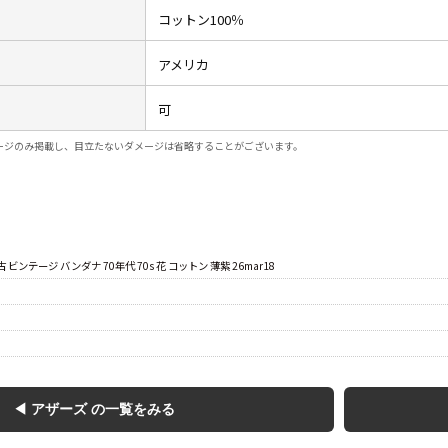
ジャケット
コットン100％
アメリカ
長袖シャツ
可
パンツ
ージのみ掲載し、目立たないダメージは省略することがございます。
雑貨/小物
 ビンテージ バンダナ 70年代 70s 花 コットン 薄紫 26mar18
Search by Particu
Search by 
◀ アザーズ の一覧をみる
ジャケット