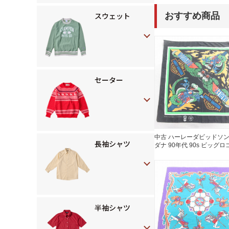
スウェット
おすすめ商品
セーター
中古 ハーレーダビッドソン
長袖シャツ
ダナ 90年代 90s ビッグロ
バイク USA製 黒【spe】
26mar18
半袖シャツ