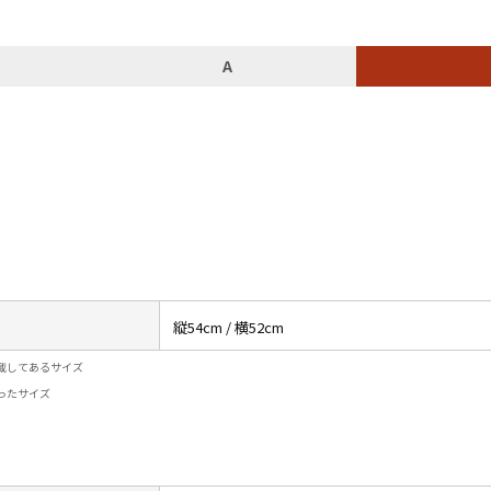
チャンピオン
A
カーハート
アディダス
リーバイス
ア行
カ行
縦54cm / 横52cm
ハ行
マ行
載してあるサイズ
ったサイズ
ア
Search by Item