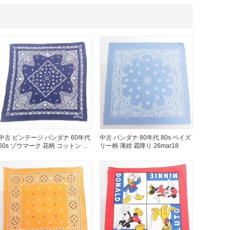
XS
S
M
L
XL
XS
S
M
L
XL
XS
S
M
L
XL
XS
S
M
L
XL
W30以下
W31,W32
W33,W34
中古 ビンテージ バンダナ 60年代
中古 バンダナ 80年代 80s ペイズ
60s ゾウマーク 花柄 コットン 紺
リー柄 薄紺 霜降り 26mar18
ネイビー 25jul28
W35,W36
W37以上
y Maniac
マニアックから探す
アニメ
映画