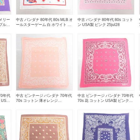
Tシャツ
 メリー
中古 バンダナ 80年代 80s MLB オ
中古 バンダナ 80年代 80s コット
USA製
ープル
ールスターゲーム 白 ホワイト メ
ン USA製 ピンク 25jul28
ジャーリーグ ベースボール 野球
25jun27
すべてのマ
Searc
70年代
中古 ビンテージ バンダナ 70年代
中古 ビンテージ バンダナ 70年代
90年代
 USA
70s コットン 薄オレンジ
70s 花 コットン USA製 ピンク
26mar18
26mar18
60年代