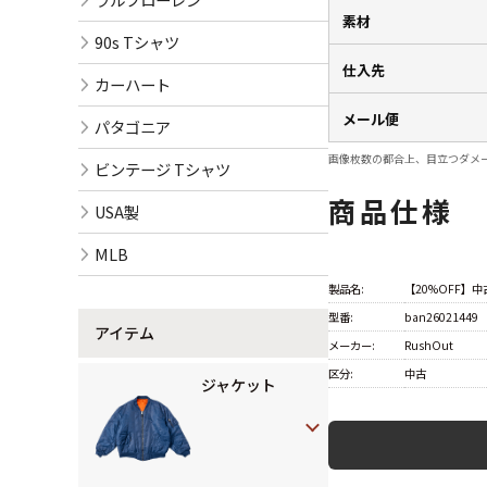
素材
90s Tシャツ
仕入先
カーハート
メール便
パタゴニア
画像枚数の都合上、目立つダメ
ビンテージ Tシャツ
商品仕様
USA製
MLB
製品名:
【20%OFF】中古
型番:
ban26021449
アイテム
メーカー:
RushOut
区分:
中古
ジャケット