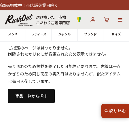
商品掲載中！※店舗休業日除く
選び抜いた一点物
こだわり古着専門店
メンズ
レディース
ジャンル
ブランド
サイズ
ご指定のページは見つかりません。
削除されたかＵＲＬが変更されたため表示できません。
ログイン
お気に入り
カート
売り切れのため掲載を終了した可能性があります。古着は一点
かぎりのため同じ商品の再入荷はありませんが、似たアイテム
店舗一覧
→
全国7店舗・公式通販の比較
は毎日入荷しています。
12時までのご注文で当日出荷！
商品一覧から探す
発送について
※対応不可：日祝、長期休暇、セール
絞り込む