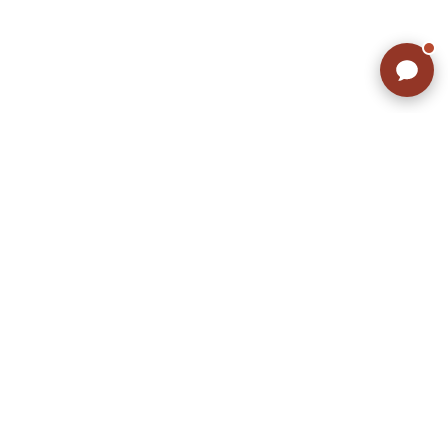
こだわりから探す
Search by Particular
サイズから探す（メンズ）
Search by Size
ジャケット
XS
S
M
L
XL
スウェット
XS
S
M
L
XL
長袖シャツ
XS
S
M
L
XL
半袖シャツ
XS
S
M
L
XL
Tシャツ
XS
S
M
L
XL
W30以下
W31,W32
パンツ
W33,W34
W35,W36