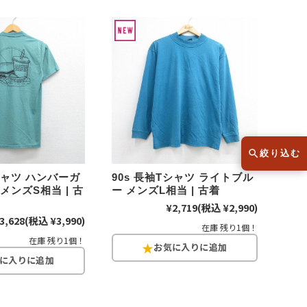
スウェット
セーター
半袖シャツ
Tシャツ
レディース
子供服
絞り込む
Tシャツ ハンバーガ
90s 長袖Tシャツ ライトブル
メンズS相当 | 古
ー メンズL相当 | 古着
こだわりから探す
lar
¥2,719
(税込 ¥2,990)
3,628
(税込 ¥3,990)
在庫 残り1個！
在庫 残り1個！
Size
サイズから探す（メンズ）
XS
S
M
L
XL