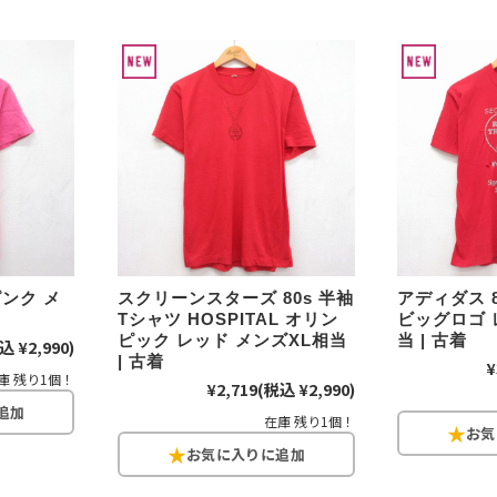
スウェット
長袖シャツ
半袖シャツ
Tシャツ
ピンク メ
スクリーンスターズ 80s 半袖
アディダス 
パンツ
Tシャツ HOSPITAL オリン
ビッグロゴ 
ピック レッド メンズXL相当
当 | 古着
込 ¥2,990)
| 古着
¥
庫 残り1個！
¥2,719
(税込 ¥2,990)
在庫 残り1個！
Search b
バンド