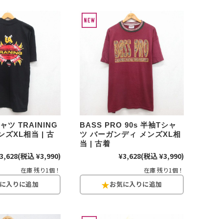
Tシャツ
Tシャツ
ボロ
ミリタリー
ニアックを見る
h by Period
年代から探す
ャツ TRAINING
BASS PRO 90s 半袖Tシャ
ズXL相当 | 古
ツ バーガンディ メンズXL相
当 | 古着
80年代
70年代
3,628
(税込 ¥3,990)
¥3,628
(税込 ¥3,990)
在庫 残り1個！
在庫 残り1個！
50年代
40年代