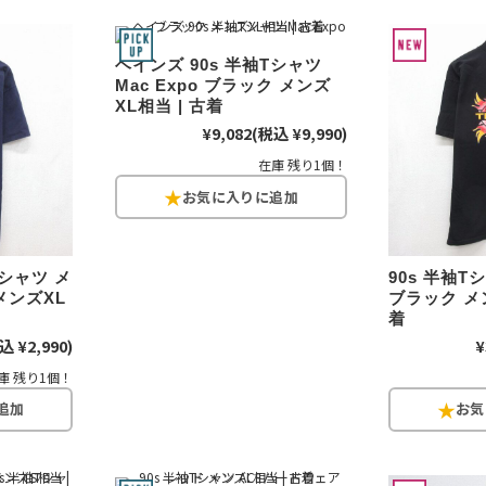
Tシャツ
ヘインズ 90s 半袖Tシャツ
USA製
Mac Expo ブラック メンズ
XL相当 | 古着
¥9,082
(税込 ¥9,990)
すべてのマ
在庫 残り1個！
Searc
Tシャツ メ
90s 半袖Tシ
メンズXL
ブラック メン
着
90年代
込 ¥2,990)
¥
庫 残り1個！
60年代