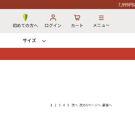
7,999円以上お買い上げで送料無料！
メニュー
初めての方へ
ログイン
カート
サイズ
お気に入り
カート
→
1
2
3
4
5
次へ
次の5ページへ
最後へ
12時までのご注文で当日出荷！
※対応不可：日祝、長期休暇、セール