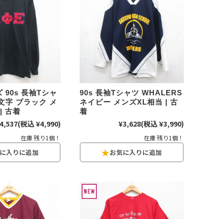
万件突破
 90s 長袖Tシャ
90s 長袖Tシャツ WHALERS
文字 ブラック メ
ネイビー メンズXL相当 | 古
表示
| 古着
着
4,537
(税込 ¥4,990)
¥3,628
(税込 ¥3,990)
在庫 残り1個！
在庫 残り1個！