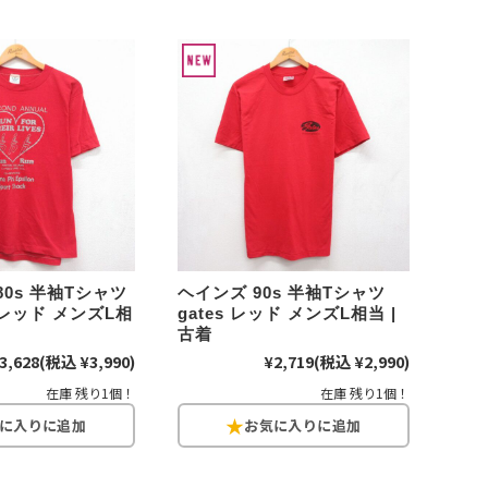
XS
S
M
L
XL
XS
S
M
L
XL
XS
S
M
L
XL
XS
S
M
L
XL
W30以下
W31,W32
W33,W34
80s 半袖Tシャツ
ヘインズ 90s 半袖Tシャツ
レッド メンズL相
gates レッド メンズL相当 |
W35,W36
W37以上
古着
3,628
(税込 ¥3,990)
¥2,719
(税込 ¥2,990)
在庫 残り1個！
在庫 残り1個！
y Maniac
マニアックから探す
アニメ
映画