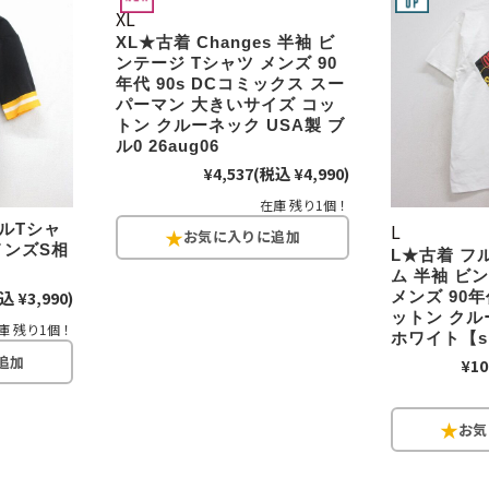
XL
チャンピオン
XL★古着 Changes 半袖 ビ
ンテージ Tシャツ メンズ 90
カーハート
年代 90s DCコミックス スー
パーマン 大きいサイズ コッ
トン クルーネック USA製 ブ
ル0 26aug06
アディダス
¥4,537
(税込 ¥4,990)
在庫 残り1個！
リーバイス
L
ールTシャ
メンズS相
L★古着 フ
ム 半袖 ビ
ア行
カ行
込 ¥3,990)
メンズ 90年代
ットン クル
庫 残り1個！
ハ行
マ行
ホワイト【sp
¥10
ア
Search by Item