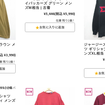
イパッカーズ グリーン メン
お客様の声
レビュー1
ズM相当 | 古着
お気に入りリスト
¥5,446
(税込 ¥5,990)
会員登録
在庫 残り1個！
メルマガ登録
会社概要
店舗一覧
古着卸売
ブラウン メ
ジャージーズ
ツ ギリシャ
特定商取引法に基づく
ンズXL相当 
込 ¥3,990)
プライバシーポリシー
¥
庫 残り1個！
お問い合わせ
Tシャツ
ィ メンズ