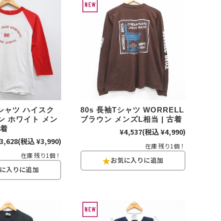
年代を見る
ト新聞
Tシャツ ハイスク
80s 長袖Tシャツ WORRELL
ト情報
ン ホワイト メン
ブラウン メンズL相当 | 古着
古着
¥4,537
(税込 ¥4,990)
3,628
(税込 ¥3,990)
ush Out チャンネル
在庫 残り1個！
在庫 残り1個！
ネート