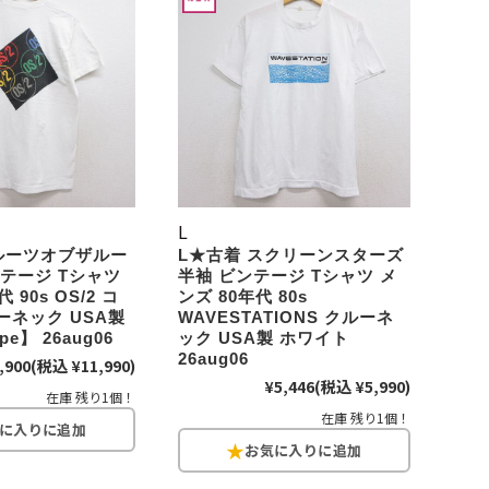
パタゴニア
ディッキーズ
ナイキ
ラッセル・アスレチック
L
ルーツオブザルー
L★古着 スクリーンスターズ
ンテージ Tシャツ
半袖 ビンテージ Tシャツ メ
サ行
タ行
ナ行
 90s OS/2 コ
ンズ 80年代 80s
ーネック USA製
WAVESTATIONS クルーネ
ラ行
e】 26aug06
ック USA製 ホワイト
26aug06
,900
(税込 ¥11,990)
¥5,446
(税込 ¥5,990)
在庫 残り1個！
在庫 残り1個！
イテムから探す