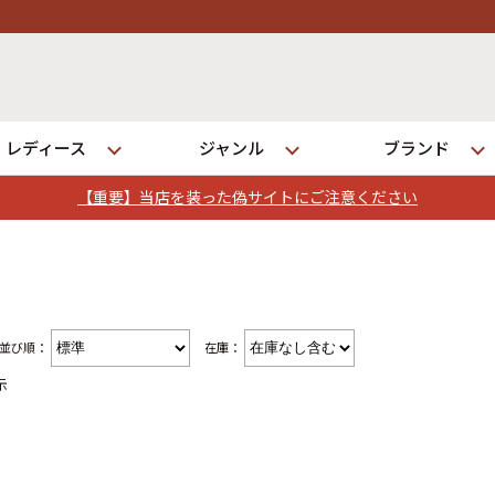
レディース
ジャンル
ブランド
【重要】当店を装った偽サイトにご注意ください
ログイン
店舗一覧
並び順：
在庫：
全国7店舗・公式通販の比較
示
発送について