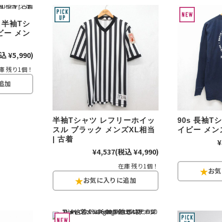
 半袖Tシ
ビー メン
込 ¥5,990)
Search by Hotwor
庫 残り1個！
1
Tシャツ USA製
5
ラルフローレン
半袖Tシャツ レフリーホイッ
90s 長袖Tシ
8
ディズニー
スル ブラック メンズXL相当
イビー メンズ
| 古着
¥
¥4,537
(税込 ¥4,990)
在庫 残り1個！
Search by Brand
ラルフ ローレ