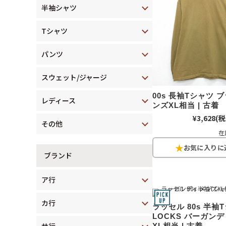
半袖シャツ
Tシャツ
パンツ
スウェット/ジャージ
00s 長袖Tシャツ 
レディース
ンズXL相当 | 古着
¥3,628
(税
その他
在
ブランド
ア行
カ行
ラッセル 80s 半袖
LOCKS バーガンデ
サ行
XL相当 | 古着