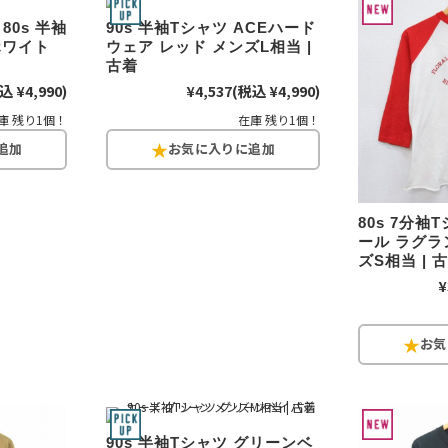
すべての
80s 半袖
90s 半袖Tシャツ ACEハード
ホワイト
ウェア レッド メンズL相当 |
古着
込 ¥4,990)
¥4,537
(税込 ¥4,990)
週刊ラッシュアウ
庫 残り1個！
在庫 残り1個！
古着コラム
80s 7分袖
メディア・イベン
ール ラグラ
ズS相当 | 
¥
Youtube 古着屋R
スタッフコーディ
ご利用案内
90s 半袖Tシャツ グリーンベ