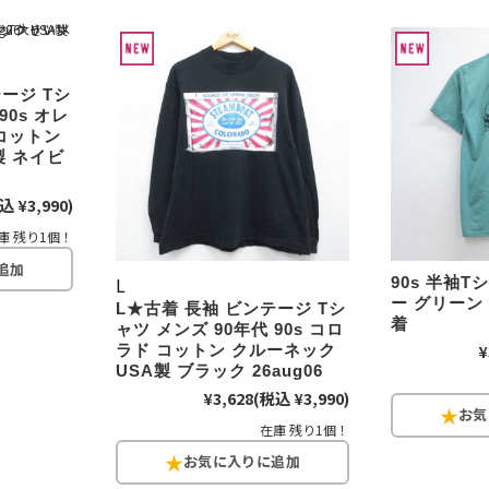
ジャケット
長袖シャツ
ージ Tシ
90s オレ
コットン
パンツ
製 ネイビ
込 ¥3,990)
雑貨/小物
庫 残り1個！
L
90s 半袖
ー グリーン 
Search by Particu
L★古着 長袖 ビンテージ Tシ
着
ャツ メンズ 90年代 90s コロ
¥
ラド コットン クルーネック
USA製 ブラック 26aug06
Search by 
¥3,628
(税込 ¥3,990)
在庫 残り1個！
ジャケット