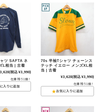
d
今週のHOTワード（7/29〜8/4）
2
映画
3
ミリタリー
4
スターウォーズ
6
大きいサイズ
7
アニメ
ャツ SAFTA ネ
70s 半袖Tシャツ チェーンス
L相当 | 古着
テッチ イエロー メンズXL相
当 | 古着
3,628
(税込 ¥3,990)
¥3,628
(税込 ¥3,990)
在庫 残り1個！
ブランドから探す
在庫 残り1個！
ン
ザ・ノース・フェイス