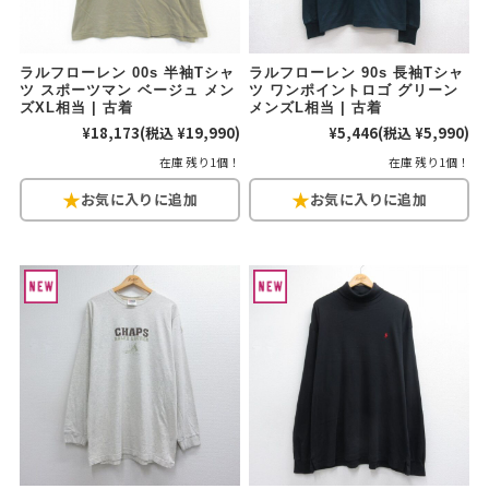
ご利用案内
ラルフローレン 00s 半袖Tシャ
ラルフローレン 90s 長袖Tシャ
お客様の声
レビュー1万件突破
ツ スポーツマン ベージュ メン
ツ ワンポイントロゴ グリーン
ズXL相当 | 古着
メンズL相当 | 古着
お気に入りリスト
¥18,173
(税込 ¥19,990)
¥5,446
(税込 ¥5,990)
会員登録
在庫 残り1個！
在庫 残り1個！
メルマガ登録
会社概要
店舗一覧
古着卸売
特定商取引法に基づく表示
プライバシーポリシー
お問い合わせ