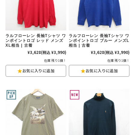
60年代
50年代
40年代
すべての年代を見る
ラルフローレン 長袖Tシャツ ワ
ラルフローレン 長袖Tシャツ ワ
ンポイントロゴ レッド メンズ
ンポイントロゴ ブルー メンズL
XL相当 | 古着
相当 | 古着
¥3,628
(税込 ¥3,990)
¥3,628
(税込 ¥3,990)
週刊ラッシュアウト新聞
在庫 残り1個！
在庫 残り1個！
古着コラム
メディア・イベント情報
Youtube 古着屋Rush Out チャンネル
スタッフコーディネート