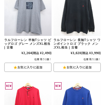
W37以上
マニアックから探す
Search by Maniac
バンド
アニメ
映画
ラルフローレン 半袖Tシャツ ビ
ラルフローレン 長袖Tシャツ ワ
Tシャツ
Tシャツ
Tシャツ
ッグロゴ グレー メンズXL相当
ンポイントロゴ ブラック メン
| 古着
ズXL相当 | 古着
USA製
ボロ
ミリタリー
¥2,264
(税込 ¥2,490)
¥3,628
(税込 ¥3,990)
在庫 残り1個！
在庫 残り1個！
すべてのマニアックを見る
年代から探す
Search by Period
90年代
80年代
70年代