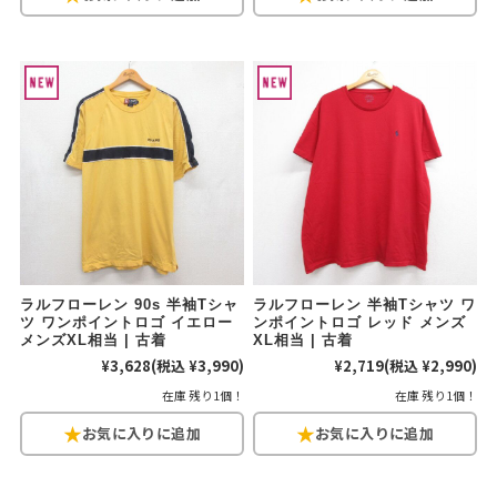
リーバイス
チック
ア行
カ行
サ行
タ行
ナ行
ハ行
マ行
ラ行
アイテムから探す
Search by Item
ジャケット
スウェット
セーター
ラルフローレン 90s 半袖Tシャ
ラルフローレン 半袖Tシャツ ワ
長袖シャツ
半袖シャツ
Tシャツ
ツ ワンポイントロゴ イエロー
ンポイントロゴ レッド メンズ
メンズXL相当 | 古着
XL相当 | 古着
¥3,628
(税込 ¥3,990)
¥2,719
(税込 ¥2,990)
パンツ
レディース
子供服
在庫 残り1個！
在庫 残り1個！
雑貨/小物