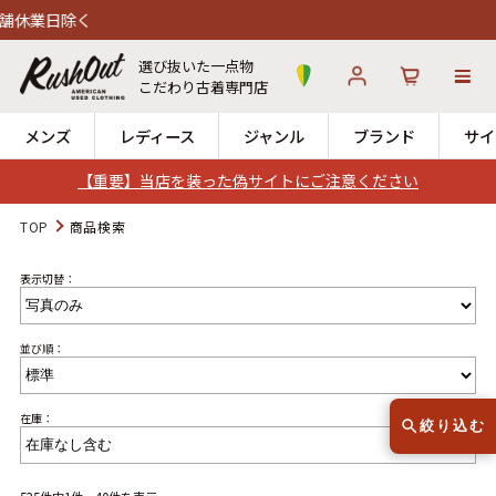
選び抜いた一点物
こだわり古着専門店
メンズ
レディース
ジャンル
ブランド
サイ
【重要】当店を装った偽サイトにご注意ください
ログイン
お気に入り
カート
TOP
商品検索
表示切替：
店舗一覧
→
全国7店舗・公式通販の比較
並び順：
12時までのご注文で当日出荷！
発送について
※対応不可：日祝、長期休暇、セール
在庫：
絞り込む