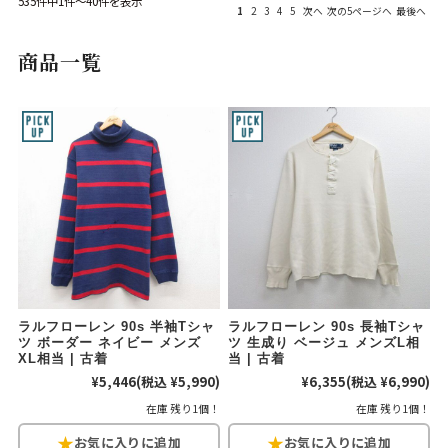
535件中1件～40件を表示
1
2
3
4
5
次へ
次の5ページへ
最後へ
Search by Hotword
今週のHOTワード（7/29〜8/4）
商品一覧
1
Tシャツ USA製
2
映画
3
ミリタリー
4
スターウォーズ
5
ラルフローレン
6
大きいサイズ
7
アニメ
8
ディズニー
ブランドから探す
Search by Brand
ザ・ノース・フェ
ラルフ ローレン
イス
チャンピオン
パタゴニア
ラルフローレン 90s 半袖Tシャ
ラルフローレン 90s 長袖Tシャ
ツ ボーダー ネイビー メンズ
ツ 生成り ベージュ メンズL相
カーハート
ディッキーズ
XL相当 | 古着
当 | 古着
¥5,446
(税込 ¥5,990)
¥6,355
(税込 ¥6,990)
アディダス
ナイキ
在庫 残り1個！
在庫 残り1個！
ラッセル・アスレ