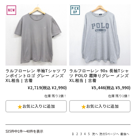
ラルフローレン 半袖Tシャツ ワ
ラルフローレン 90s 長袖Tシャ
ンポイントロゴ グレー メンズ
ツ POLO 霜降りグレー メンズ
XL相当 | 古着
XL相当 | 古着
¥2,719
(税込 ¥2,990)
¥5,446
(税込 ¥5,990)
在庫 残り1個！
在庫 残り1個！
535件中1件～40件を表示
1
2
3
4
5
次へ
次の5ページへ
最後へ