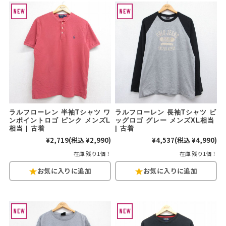
こだわりから探す
Search by Particular
サイズから探す（メンズ）
Search by Size
ジャケット
XS
S
M
L
XL
スウェット
XS
S
M
L
XL
ラルフローレン 半袖Tシャツ ワ
ラルフローレン 長袖Tシャツ ビ
長袖シャツ
XS
S
M
L
XL
ンポイントロゴ ピンク メンズL
ッグロゴ グレー メンズXL相当
相当 | 古着
| 古着
¥2,719
(税込 ¥2,990)
¥4,537
(税込 ¥4,990)
半袖シャツ
XS
S
M
L
XL
在庫 残り1個！
在庫 残り1個！
Tシャツ
XS
S
M
L
XL
W30以下
W31,W32
パンツ
W33,W34
W35,W36