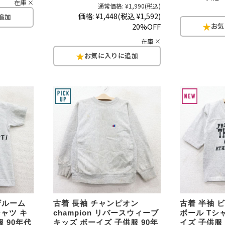
在庫 ×
通常価格:
¥1,990
(税込)
お客様の声
レビュー1
価格:
¥1,448
(税込 ¥1,592)
お気に入りリスト
20%OFF
会員登録
在庫 ×
メルマガ登録
会社概要
店舗一覧
古着卸売
特定商取引法に基づく
プライバシーポリシー
お問い合わせ
ザルーム
古着 長袖 チャンピオン
古着 半袖 
シャツ キ
champion リバースウィーブ
ボール Tシ
 90年代
キッズ ボーイズ 子供服 90年
イズ 子供服 9