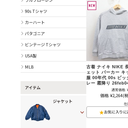
90s Tシャツ
カーハート
パタゴニア
ビンテージ Tシャツ
USA製
MLB
古着 ナイキ NIKE 
ェット パーカー キ
服 00年代 00s ビ
レー 霜降り 26feb0
アイテム
通常価格:
価格:
¥2,264
(税
ジャケット
在