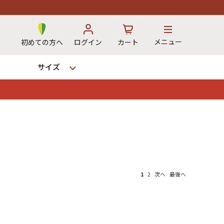
メニュー
初めての方へ
ログイン
カート
サイズ
お気に入り
カート
→
1
2
次へ
最後へ
12時までのご注文で当日出荷！
※対応不可：日祝、長期休暇、セール