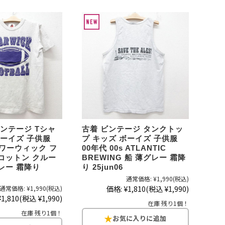
XS
S
M
L
XL
XS
S
M
L
XL
XS
S
M
L
XL
XS
S
M
L
XL
ビンテージ Tシャ
古着 ビンテージ タンクトッ
W30以下
W31,W32
W33,W34
ボーイズ 子供服
プ キッズ ボーイズ 子供服
s ワーウィック フ
00年代 00s ATLANTIC
W35,W36
W37以上
コットン クルー
BREWING 船 薄グレー 霜降
レー 霜降り
り 25jun06
通常価格:
¥1,990
(税込)
価格:
¥1,810
(税込 ¥1,990)
通常価格:
¥1,990
(税込)
y Maniac
マニアックから探す
¥1,810
(税込 ¥1,990)
在庫 残り1個！
在庫 残り1個！
アニメ
映画