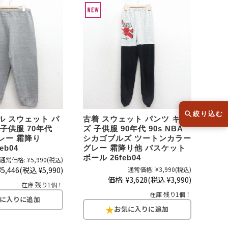
スウェット
セーター
半袖シャツ
Tシャツ
レディース
子供服
絞り込む
ル スウェット パ
古着 スウェット パンツ キッ
 子供服 70年代
ズ 子供服 90年代 90s NBA
グレー 霜降り
シカゴブルズ ツートンカラー
こだわりから探す
lar
eb04
グレー 霜降り他 バスケット
ボール 26feb04
通常価格:
¥5,990
(税込)
¥5,446
(税込 ¥5,990)
通常価格:
¥3,990
(税込)
価格:
¥3,628
(税込 ¥3,990)
Size
サイズから探す（メンズ）
在庫 残り1個！
在庫 残り1個！
XS
S
M
L
XL