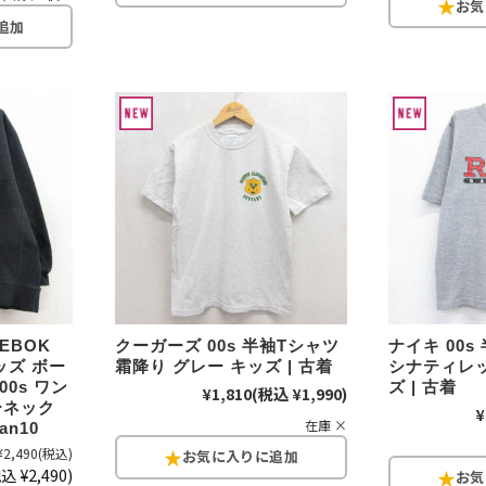
Tシャツ
USA製
すべてのマ
Searc
90年代
EBOK
クーガーズ 00s 半袖Tシャツ
ナイキ 00s
ッズ ボー
霜降り グレー キッズ | 古着
シナティレッ
00s ワン
ズ | 古着
¥1,810
(税込 ¥1,990)
60年代
ーネック
¥
在庫 ×
an10
¥2,490
(税込)
込 ¥2,490)