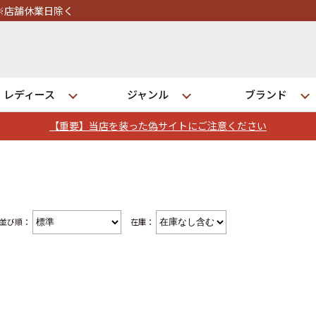
レディース
ジャンル
ブランド
【重要】当店を装った偽サイトにご注意ください
ログイン
店舗一覧
並び順：
在庫：
全国7店舗・公式通販の比較
発送について