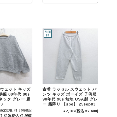
年代を見る
ト新聞
ト情報
ush Out チャンネル
スウェット キッズ
古着 ラッセル スウェット パ
ネート
服 80年代 80s
ンツ キッズ ボーイズ 子供服
ネック グレー 霜
90年代 90s 無地 USA製 グレ
03
ー 霜降り 【spe】 25sep03
通常価格:
¥1,990
(税込)
¥2,182
(税込 ¥2,400)
¥1,810
(税込 ¥1,990)