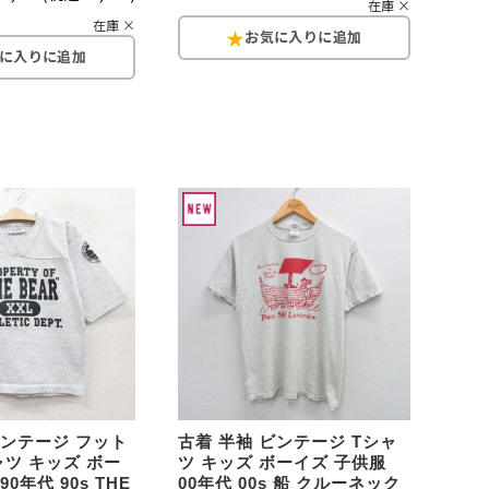
在庫 ×
在庫 ×
万件突破
表示
ビンテージ フット
古着 半袖 ビンテージ Tシャ
ャツ キッズ ボー
ツ キッズ ボーイズ 子供服
0年代 90s THE
00年代 00s 船 クルーネック