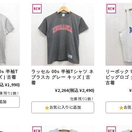
Search by Hotwor
1
Tシャツ USA製
5
ラルフローレン
s 半袖T
ラッセル 00s 半袖Tシャツ ネ
リーボック 
8
ディズニー
 | 古着
ブラスカ グレー キッズ | 古
ビッグロゴ 
着
古着
込 ¥1,990)
¥2,264
(税込 ¥2,490)
¥
庫 残り1個！
在庫 残り1個！
Search by Brand
ラルフ ローレ