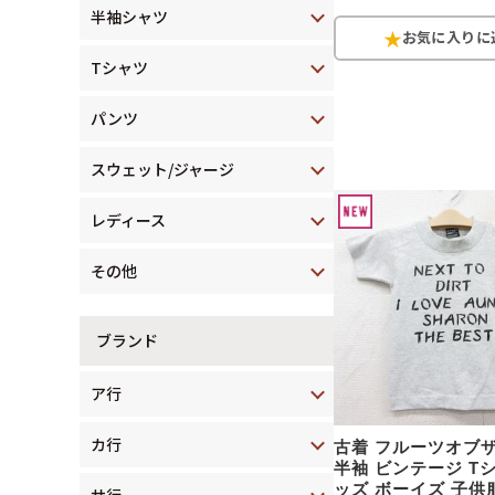
半袖シャツ
Tシャツ
パンツ
スウェット/ジャージ
レディース
その他
ブランド
ア行
カ行
古着 フルーツオブ
半袖 ビンテージ T
ッズ ボーイズ 子供服
サ行