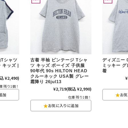
チャンピオン
カーハート
アディダス
リーバイス
袖Tシャツ
古着 半袖 ビンテージ Tシャ
ディズニー 
キッズ |
ツ キッズ ボーイズ 子供服
ミッキー グレ
90年代 90s HILTON HEAD
着
ア行
カ行
クルーネック USA製 グレー
込 ¥2,490)
¥
霜降り 26jul13
庫 残り1個！
ハ行
マ行
¥2,719
(税込 ¥2,990)
在庫 残り1個！
ア
Search by Item