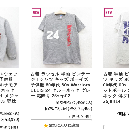
スウェット
長袖シャツ
半袖シャツ
Tシャツ
 スウェッ
古着 ラッセル 半袖 ビンテー
古着 半袖 
 子供服
ジ Tシャツ キッズ ボーイズ
ツ キッズ 
パンツ
 ボルチモア
子供服 80年代 80s Warriors
00年代 00
ーネック
ELLIS 24 クルーネック グレ
ットボール 
り メジャ
ー 霜降り 25sep02
ネック 薄グ
ル 野球
25jun14
通常価格:
¥2,490
(税込)
価格:
¥2,264
(税込 ¥2,490)
Search b
価格:
¥3,990
(税込)
在庫 残り1個！
込 ¥3,990)
庫 残り1個！
バンド