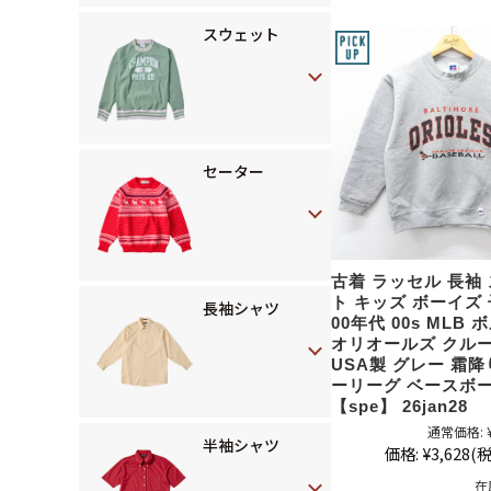
スウェット
セーター
古着 ラッセル 長袖
ト キッズ ボーイズ
長袖シャツ
00年代 00s MLB
オリオールズ クル
USA製 グレー 霜降
ーリーグ ベースボー
【spe】 26jan28
通常価格:
半袖シャツ
価格:
¥3,628
(税
在