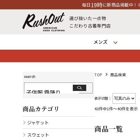
19時
毎日
に新商品掲載中！※店舗休業日除く
選び抜いた一点物
こだわり古着専門店
メンズ
TOP
商品検索
表示切替：
商品カテゴリ
43件中1件～40件を表示
ジャケット
商品一覧
スウェット