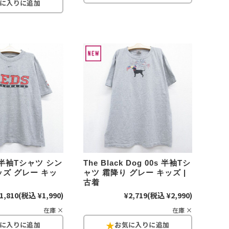
Tシャツ
Tシャツ
ボロ
ミリタリー
ニアックを見る
h by Period
年代から探す
80年代
70年代
 半袖Tシャツ シン
The Black Dog 00s 半袖Tシ
ズ グレー キッ
ャツ 霜降り グレー キッズ |
古着
50年代
40年代
1,810
(税込 ¥1,990)
¥2,719
(税込 ¥2,990)
在庫 ×
在庫 ×