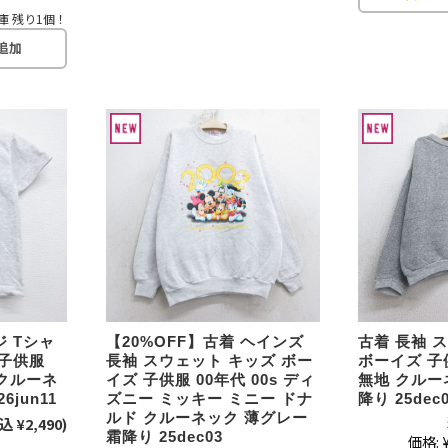
すべての
庫 残り1個！
週刊ラッシュアウ
古着コラム
メディア・イベン
Youtube 古着屋R
ジ Tシャ
【20%OFF】古着 ヘインズ
古着 長袖 
スタッフコーディ
 子供服
長袖 スウェット キッズ ボー
ボーイズ 子供
 クルーネ
イズ 子供服 00年代 00s ディ
無地 クルー
6jun11
ズニー ミッキー ミニー ドナ
降り 25dec
ルド クルーネック 薄グレー
込 ¥2,490)
霜降り 25dec03
価格:
ご利用案内