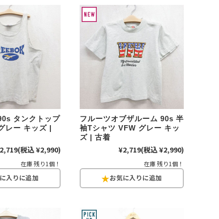
d
今週のHOTワード（7/29〜8/4）
2
映画
3
ミリタリー
4
スターウォーズ
6
大きいサイズ
7
アニメ
90s タンクトップ
フルーツオブザルーム 90s 半
グレー キッズ |
袖Tシャツ VFW グレー キッ
ズ | 古着
2,719
(税込 ¥2,990)
¥2,719
(税込 ¥2,990)
ブランドから探す
在庫 残り1個！
在庫 残り1個！
ン
ザ・ノース・フェイス