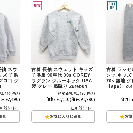
ジャケット
長袖シャツ
パンツ
雑貨/小物
長袖 スウ
古着 長袖 スウェット キッズ
古着 ラッセ
ッズ 子供
子供服 90年代 90s COREY
ンツ キッズ
ッグロゴ グ
ラグラン クルーネック USA
70s 無地 
Search by Particu
4
製 グレー 霜降り 26feb04
【spe】 26f
¥2,490
(税込)
通常価格:
¥1,990
(税込)
込 ¥2,490)
価格:
¥1,810
(税込 ¥1,990)
価格:
Search by 
庫 残り1個！
在庫 残り1個！
ジャケット