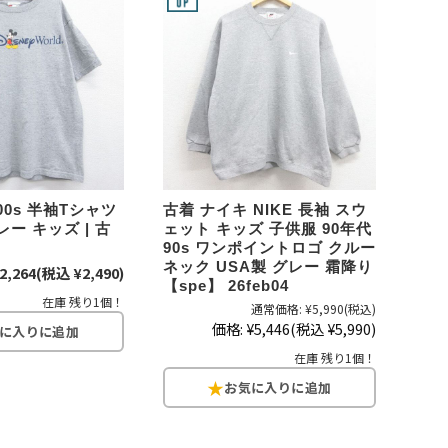
パタゴニア
ディッキーズ
ナイキ
ラッセル・アスレチック
00s 半袖Tシャツ
古着 ナイキ NIKE 長袖 スウ
ー キッズ | 古
ェット キッズ 子供服 90年代
90s ワンポイントロゴ クルー
サ行
タ行
ナ行
ネック USA製 グレー 霜降り
2,264
(税込 ¥2,490)
【spe】 26feb04
在庫 残り1個！
ラ行
通常価格:
¥5,990
(税込)
価格:
¥5,446
(税込 ¥5,990)
在庫 残り1個！
イテムから探す