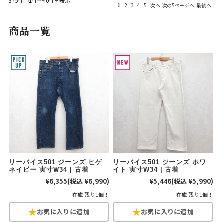
375件中1件～40件を表示
1
2
3
4
5
次へ
次の5ページへ
最後へ
Search by Hotword
今週のHOTワード（7/29〜8/4）
商品一覧
1
Tシャツ USA製
2
映画
3
ミリタリー
4
スターウォーズ
5
ラルフローレン
6
大きいサイズ
7
アニメ
8
ディズニー
ブランドから探す
Search by Brand
ザ・ノース・フェ
ラルフ ローレン
イス
チャンピオン
パタゴニア
リーバイス501 ジーンズ ヒゲ
リーバイス501 ジーンズ ホワ
ネイビー 実寸W34 | 古着
イト 実寸W34 | 古着
カーハート
ディッキーズ
¥6,355
(税込 ¥6,990)
¥5,446
(税込 ¥5,990)
在庫 残り1個！
在庫 残り1個！
アディダス
ナイキ
ラッセル・アスレ