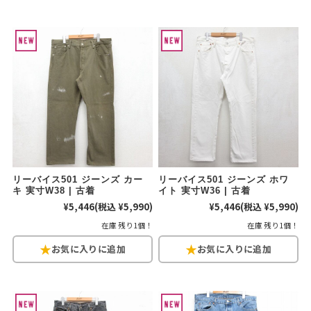
リーバイス
チック
ア行
カ行
サ行
タ行
ナ行
ハ行
マ行
ラ行
アイテムから探す
Search by Item
ジャケット
スウェット
セーター
リーバイス501 ジーンズ カー
リーバイス501 ジーンズ ホワ
キ 実寸W38 | 古着
イト 実寸W36 | 古着
長袖シャツ
半袖シャツ
Tシャツ
¥5,446
(税込 ¥5,990)
¥5,446
(税込 ¥5,990)
在庫 残り1個！
在庫 残り1個！
パンツ
レディース
子供服
雑貨/小物