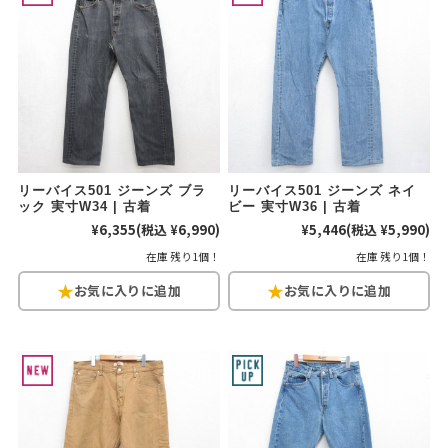
こだわりから探す
Search by Particular
サイズから探す（メンズ）
Search by Size
ジャケット
XS
S
M
L
XL
リーバイス501 ジーンズ ブラ
リーバイス501 ジーンズ ネイ
スウェット
XS
S
M
L
XL
ック 実寸W34 | 古着
ビー 実寸W36 | 古着
¥6,355
(税込 ¥6,990)
¥5,446
(税込 ¥5,990)
長袖シャツ
XS
S
M
L
XL
在庫 残り1個！
在庫 残り1個！
半袖シャツ
XS
S
M
L
XL
Tシャツ
XS
S
M
L
XL
W30以下
W31,W32
パンツ
W33,W34
W35,W36