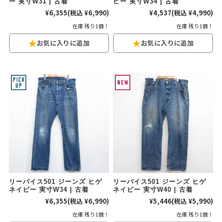
ー 実寸W31 | 古着
ビー 実寸W34 | 古着
¥6,355
(税込 ¥6,990)
¥4,537
(税込 ¥4,990)
ご利用案内
在庫 残り1個！
在庫 残り1個！
お客様の声
レビュー1万件突破
お気に入りリスト
会員登録
メルマガ登録
会社概要
店舗一覧
古着卸売
特定商取引法に基づく表示
プライバシーポリシー
お問い合わせ
リーバイス501 ジーンズ ヒゲ
リーバイス501 ジーンズ ヒゲ
ネイビー 実寸W34 | 古着
ネイビー 実寸W40 | 古着
¥6,355
(税込 ¥6,990)
¥5,446
(税込 ¥5,990)
在庫 残り1個！
在庫 残り1個！