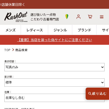
く
選び抜いた一点物
こだわり古着専門店
メンズ
レディース
ジャンル
ブランド
サイ
【重要】当店を装った偽サイトにご注意ください
ログイン
お気に入り
カート
TOP
商品検索
表示切替：
店舗一覧
→
全国7店舗・公式通販の比較
並び順：
12時までのご注文で当日出荷！
発送について
※対応不可：日祝、長期休暇、セール
在庫：
絞り込む