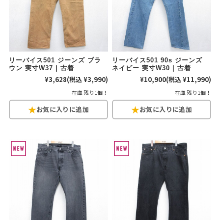
W37以上
マニアックから探す
Search by Maniac
リーバイス501 ジーンズ ブラ
リーバイス501 90s ジーンズ
ウン 実寸W37 | 古着
ネイビー 実寸W30 | 古着
バンド
アニメ
映画
¥3,628
(税込 ¥3,990)
¥10,900
(税込 ¥11,990)
Tシャツ
Tシャツ
Tシャツ
在庫 残り1個！
在庫 残り1個！
USA製
ボロ
ミリタリー
すべてのマニアックを見る
年代から探す
Search by Period
90年代
80年代
70年代