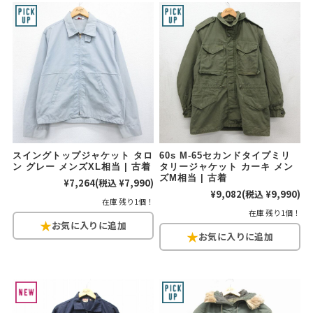
こだわりから探す
Search by Particular
サイズから探す（メンズ）
Search by Size
ジャケット
XS
S
M
L
XL
スウェット
XS
S
M
L
XL
スイングトップジャケット タロ
60s M-65セカンドタイプミリ
長袖シャツ
XS
S
M
L
XL
ン グレー メンズXL相当 | 古着
タリージャケット カーキ メン
ズM相当 | 古着
¥7,264
(税込 ¥7,990)
¥9,082
(税込 ¥9,990)
半袖シャツ
XS
S
M
L
XL
在庫 残り1個！
在庫 残り1個！
Tシャツ
XS
S
M
L
XL
W30以下
W31,W32
パンツ
W33,W34
W35,W36