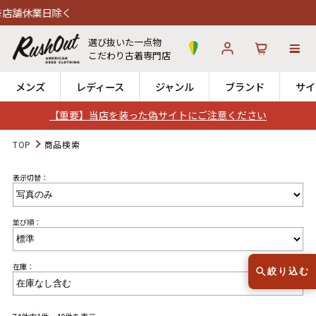
く
選び抜いた一点物
こだわり古着専門店
メンズ
レディース
ジャンル
ブランド
サイ
【重要】当店を装った偽サイトにご注意ください
ログイン
お気に入り
カート
TOP
商品検索
表示切替：
店舗一覧
→
全国7店舗・公式通販の比較
並び順：
12時までのご注文で当日出荷！
発送について
※対応不可：日祝、長期休暇、セール
在庫：
絞り込む