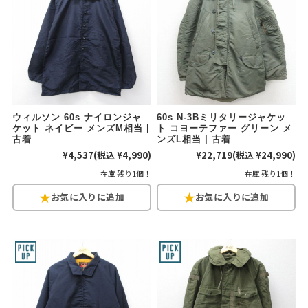
W37以上
マニアックから探す
Search by Maniac
バンド
アニメ
映画
ウィルソン 60s ナイロンジャ
60s N-3Bミリタリージャケッ
Tシャツ
Tシャツ
Tシャツ
ケット ネイビー メンズM相当 |
ト コヨーテファー グリーン メ
古着
ンズL相当 | 古着
USA製
ボロ
ミリタリー
¥4,537
(税込 ¥4,990)
¥22,719
(税込 ¥24,990)
在庫 残り1個！
在庫 残り1個！
すべてのマニアックを見る
年代から探す
Search by Period
90年代
80年代
70年代