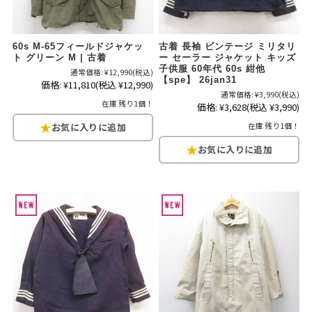
ご利用案内
60s M-65フィールドジャケッ
古着 長袖 ビンテージ ミリタリ
お客様の声
レビュー1万件突破
ト グリーン M | 古着
ー セーラー ジャケット キッズ
子供服 60年代 60s 紺他
お気に入りリスト
通常価格:
¥12,990
(税込)
【spe】 26jan31
価格:
¥11,810
(税込 ¥12,990)
会員登録
通常価格:
¥3,990
(税込)
在庫 残り1個！
価格:
¥3,628
(税込 ¥3,990)
メルマガ登録
在庫 残り1個！
会社概要
店舗一覧
古着卸売
特定商取引法に基づく表示
プライバシーポリシー
お問い合わせ