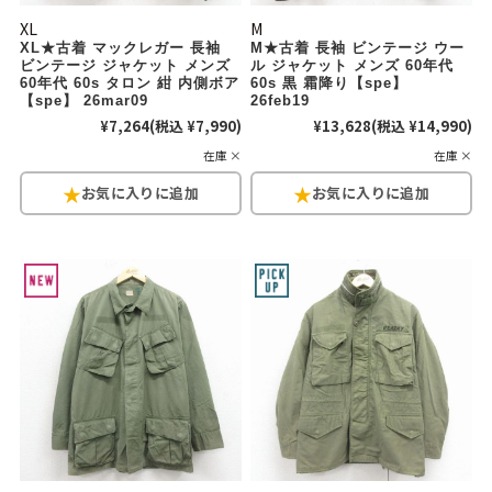
XL
M
XL★古着 マックレガー 長袖
M★古着 長袖 ビンテージ ウー
ビンテージ ジャケット メンズ
ル ジャケット メンズ 60年代
60年代 60s タロン 紺 内側ボア
60s 黒 霜降り【spe】
【spe】 26mar09
26feb19
¥7,264
(税込 ¥7,990)
¥13,628
(税込 ¥14,990)
在庫 ×
在庫 ×