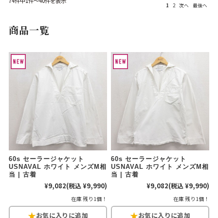
74件中1件～40件を表示
1
2
次へ
最後へ
Search by Hotword
今週のHOTワード（7/29〜8/4）
商品一覧
1
Tシャツ USA製
2
映画
3
ミリタリー
4
スターウォーズ
5
ラルフローレン
6
大きいサイズ
7
アニメ
8
ディズニー
ブランドから探す
Search by Brand
ザ・ノース・フェ
ラルフ ローレン
イス
チャンピオン
パタゴニア
60s セーラージャケット
60s セーラージャケット
USNAVAL ホワイト メンズM相
USNAVAL ホワイト メンズM相
カーハート
ディッキーズ
当 | 古着
当 | 古着
¥9,082
(税込 ¥9,990)
¥9,082
(税込 ¥9,990)
アディダス
ナイキ
在庫 残り1個！
在庫 残り1個！
ラッセル・アスレ