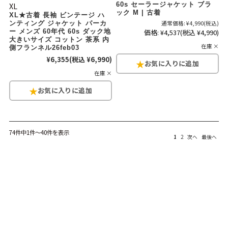
XL
60s セーラージャケット ブラ
ック M | 古着
XL★古着 長袖 ビンテージ ハ
ンティング ジャケット パーカ
通常価格:
¥4,990
(税込)
ー メンズ 60年代 60s ダック地
価格:
¥4,537
(税込 ¥4,990)
大きいサイズ コットン 茶系 内
在庫 ×
側フランネル26feb03
¥6,355
(税込 ¥6,990)
在庫 ×
74件中1件～40件を表示
1
2
次へ
最後へ