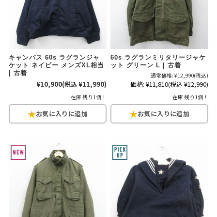
60年代
50年代
40年代
すべての年代を見る
キャンパス 60s ラグランジャ
60s ラグランミリタリージャケ
ケット ネイビー メンズXL相当
ット グリーン L | 古着
| 古着
通常価格:
¥12,990
(税込)
¥10,900
(税込 ¥11,990)
価格:
¥11,810
(税込 ¥12,990)
週刊ラッシュアウト新聞
在庫 残り1個！
在庫 残り1個！
古着コラム
メディア・イベント情報
Youtube 古着屋Rush Out チャンネル
スタッフコーディネート