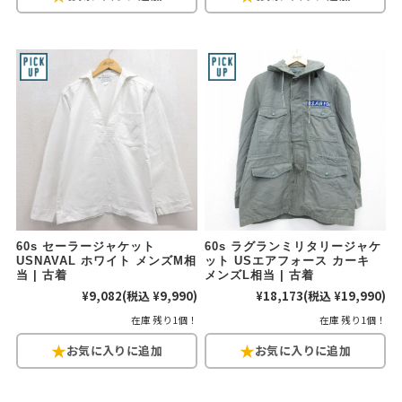
リーバイス
チック
ア行
カ行
サ行
タ行
ナ行
ハ行
マ行
ラ行
アイテムから探す
Search by Item
ジャケット
スウェット
セーター
60s セーラージャケット
60s ラグランミリタリージャケ
長袖シャツ
半袖シャツ
Tシャツ
USNAVAL ホワイト メンズM相
ット USエアフォース カーキ
当 | 古着
メンズL相当 | 古着
¥9,082
(税込 ¥9,990)
¥18,173
(税込 ¥19,990)
パンツ
レディース
子供服
在庫 残り1個！
在庫 残り1個！
雑貨/小物