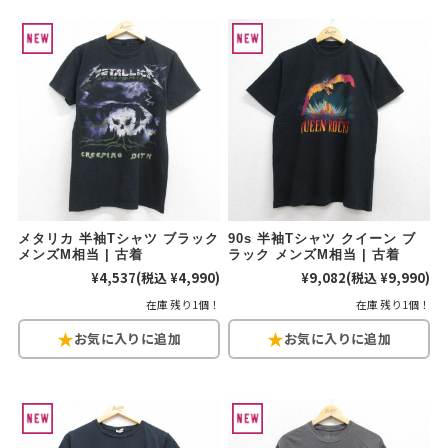
こだわりから探す
Search by Particular
サイズから探す（メンズ）
Search by Size
ジャケット
XS
S
M
L
XL
スウェット
XS
S
M
L
XL
長袖シャツ
XS
S
M
L
XL
メタリカ 半袖Tシャツ ブラック
90s 半袖Tシャツ クイーン ブ
メンズM相当 | 古着
ラック メンズM相当 | 古着
¥4,537
(税込 ¥4,990)
¥9,082
(税込 ¥9,990)
半袖シャツ
XS
S
M
L
XL
在庫 残り1個！
在庫 残り1個！
Tシャツ
XS
S
M
L
XL
W30以下
W31,W32
パンツ
W33,W34
W35,W36