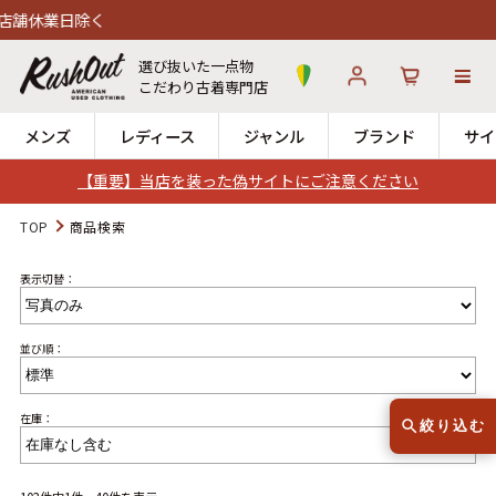
く
選び抜いた一点物
こだわり古着専門店
メンズ
レディース
ジャンル
ブランド
サイ
【重要】当店を装った偽サイトにご注意ください
ログイン
お気に入り
カート
TOP
商品検索
表示切替：
店舗一覧
→
全国7店舗・公式通販の比較
並び順：
12時までのご注文で当日出荷！
発送について
※対応不可：日祝、長期休暇、セール
在庫：
絞り込む