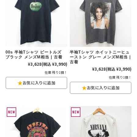
W37以上
マニアックから探す
Search by Maniac
バンド
アニメ
映画
00s 半袖Tシャツ ビートルズ
半袖Tシャツ ホイットニーヒュ
Tシャツ
Tシャツ
Tシャツ
ブラック メンズM相当 | 古着
ーストン グレー メンズM相当 |
古着
¥3,628
(税込 ¥3,990)
USA製
ボロ
ミリタリー
¥3,628
(税込 ¥3,990)
在庫 残り1個！
在庫 残り1個！
すべてのマニアックを見る
年代から探す
Search by Period
90年代
80年代
70年代