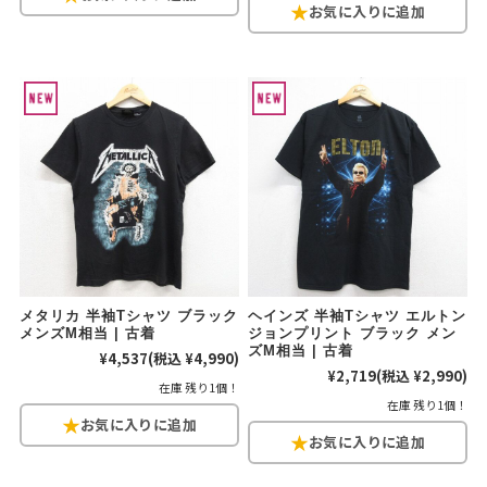
リーバイス
チック
ア行
カ行
サ行
タ行
ナ行
ハ行
マ行
ラ行
アイテムから探す
Search by Item
ジャケット
スウェット
セーター
長袖シャツ
半袖シャツ
Tシャツ
メタリカ 半袖Tシャツ ブラック
ヘインズ 半袖Tシャツ エルトン
メンズM相当 | 古着
ジョンプリント ブラック メン
ズM相当 | 古着
¥4,537
(税込 ¥4,990)
パンツ
レディース
子供服
¥2,719
(税込 ¥2,990)
在庫 残り1個！
在庫 残り1個！
雑貨/小物