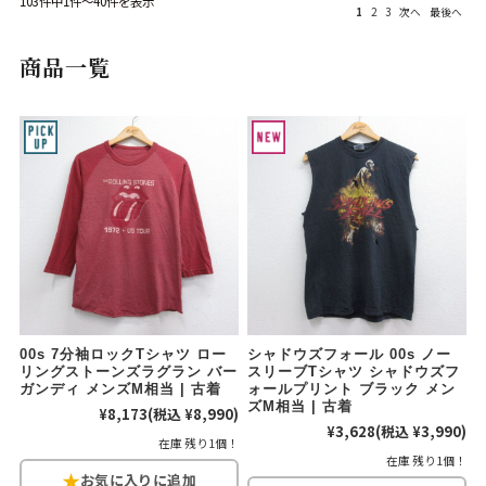
103件中1件～40件を表示
1
2
3
次へ
最後へ
Search by Hotword
今週のHOTワード（7/29〜8/4）
商品一覧
1
Tシャツ USA製
2
映画
3
ミリタリー
4
スターウォーズ
5
ラルフローレン
6
大きいサイズ
7
アニメ
8
ディズニー
ブランドから探す
Search by Brand
ザ・ノース・フェ
ラルフ ローレン
イス
チャンピオン
パタゴニア
00s 7分袖ロックTシャツ ロー
シャドウズフォール 00s ノー
リングストーンズラグラン バー
スリーブTシャツ シャドウズフ
カーハート
ディッキーズ
ガンディ メンズM相当 | 古着
ォールプリント ブラック メン
ズM相当 | 古着
¥8,173
(税込 ¥8,990)
¥3,628
(税込 ¥3,990)
アディダス
ナイキ
在庫 残り1個！
在庫 残り1個！
ラッセル・アスレ