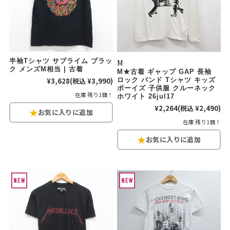
60年代
50年代
40年代
すべての年代を見る
半袖Tシャツ サブライム ブラッ
M
ク メンズM相当 | 古着
M★古着 ギャップ GAP 長袖
¥3,628
(税込 ¥3,990)
ロック バンド Tシャツ キッズ
ボーイズ 子供服 クルーネック
在庫 残り1個！
ホワイト 26jul17
週刊ラッシュアウト新聞
¥2,264
(税込 ¥2,490)
在庫 残り1個！
古着コラム
メディア・イベント情報
Youtube 古着屋Rush Out チャンネル
スタッフコーディネート