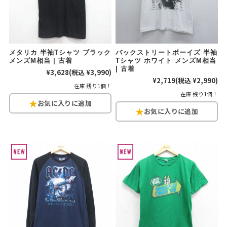
ご利用案内
お客様の声
レビュー1万件突破
お気に入りリスト
メタリカ 半袖Tシャツ ブラック
バックストリートボーイズ 半袖
メンズM相当 | 古着
Tシャツ ホワイト メンズM相当
会員登録
| 古着
¥3,628
(税込 ¥3,990)
¥2,719
(税込 ¥2,990)
メルマガ登録
在庫 残り1個！
会社概要
在庫 残り1個！
店舗一覧
古着卸売
特定商取引法に基づく表示
プライバシーポリシー
お問い合わせ