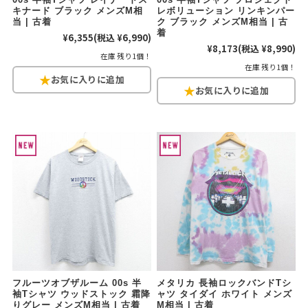
キナード ブラック メンズM相
レボリューション リンキンパー
当 | 古着
ク ブラック メンズM相当 | 古
着
¥6,355
(税込 ¥6,990)
¥8,173
(税込 ¥8,990)
在庫 残り1個！
在庫 残り1個！
フルーツオブザルーム 00s 半
メタリカ 長袖ロックバンドTシ
袖Tシャツ ウッドストック 霜降
ャツ タイダイ ホワイト メンズ
りグレー メンズM相当 | 古着
M相当 | 古着