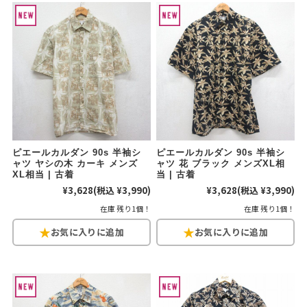
こだわりから探す
Search by Particular
サイズから探す（メンズ）
Search by Size
ジャケット
XS
S
M
L
XL
スウェット
XS
S
M
L
XL
ピエールカルダン 90s 半袖シ
ピエールカルダン 90s 半袖シ
長袖シャツ
XS
S
M
L
XL
ャツ ヤシの木 カーキ メンズ
ャツ 花 ブラック メンズXL相
XL相当 | 古着
当 | 古着
¥3,628
(税込 ¥3,990)
¥3,628
(税込 ¥3,990)
半袖シャツ
XS
S
M
L
XL
在庫 残り1個！
在庫 残り1個！
Tシャツ
XS
S
M
L
XL
W30以下
W31,W32
パンツ
W33,W34
W35,W36