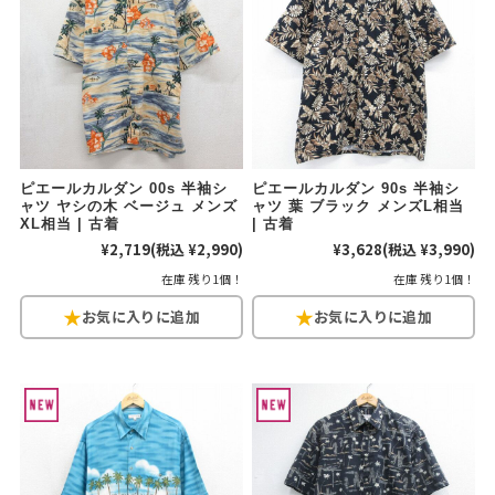
W37以上
マニアックから探す
Search by Maniac
バンド
アニメ
映画
ピエールカルダン 00s 半袖シ
ピエールカルダン 90s 半袖シ
Tシャツ
Tシャツ
Tシャツ
ャツ ヤシの木 ベージュ メンズ
ャツ 葉 ブラック メンズL相当
XL相当 | 古着
| 古着
USA製
ボロ
ミリタリー
¥2,719
(税込 ¥2,990)
¥3,628
(税込 ¥3,990)
在庫 残り1個！
在庫 残り1個！
すべてのマニアックを見る
年代から探す
Search by Period
90年代
80年代
70年代