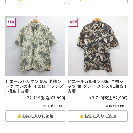
リーバイス
チック
ア行
カ行
サ行
タ行
ナ行
ハ行
マ行
ラ行
アイテムから探す
Search by Item
ジャケット
スウェット
セーター
ピエールカルダン 90s 半袖シ
ピエールカルダン 00s 半袖シ
長袖シャツ
半袖シャツ
Tシャツ
ャツ ヤシの木 イエロー メンズ
ャツ 葉 グレー メンズXL相当 |
L相当 | 古着
古着
¥2,719
(税込 ¥2,990)
¥2,719
(税込 ¥2,990)
パンツ
レディース
子供服
在庫 残り1個！
在庫 残り1個！
雑貨/小物