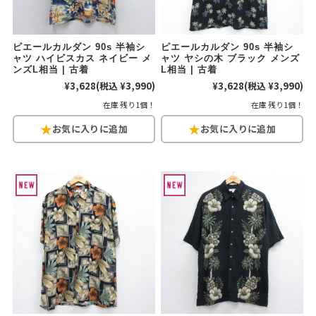
ご利用案内
ピエールカルダン 90s 半袖シ
ピエールカルダン 90s 半袖シ
お客様の声
レビュー1万件突破
ャツ ハイビスカス ネイビー メ
ャツ ヤシの木 ブラック メンズ
ンズL相当 | 古着
L相当 | 古着
お気に入りリスト
¥3,628
(税込 ¥3,990)
¥3,628
(税込 ¥3,990)
会員登録
在庫 残り1個！
在庫 残り1個！
メルマガ登録
会社概要
店舗一覧
古着卸売
特定商取引法に基づく表示
プライバシーポリシー
お問い合わせ