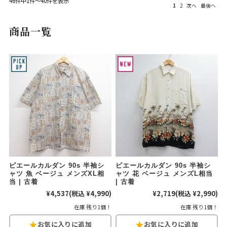
46件中1件～40件を表示
1
2
次へ
最後へ
Search by Hotword
今週のHOTワード（7/29〜8/4）
商品一覧
1
Tシャツ USA製
2
映画
3
ミリタリー
4
スターウォーズ
5
ラルフローレン
6
大きいサイズ
7
アニメ
8
ディズニー
ブランドから探す
Search by Brand
ザ・ノース・フェ
ラルフ ローレン
イス
チャンピオン
パタゴニア
ピエールカルダン 90s 半袖シ
ピエールカルダン 90s 半袖シ
ャツ 魚 ベージュ メンズXL相
ャツ 花 ベージュ メンズL相当
カーハート
ディッキーズ
当 | 古着
| 古着
¥4,537
(税込 ¥4,990)
¥2,719
(税込 ¥2,990)
アディダス
ナイキ
在庫 残り1個！
在庫 残り1個！
ラッセル・アスレ