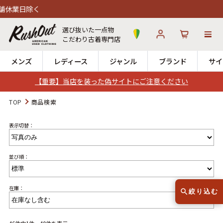
選び抜いた一点物
こだわり古着専門店
メンズ
レディース
ジャンル
ブランド
サイ
【重要】当店を装った偽サイトにご注意ください
ログイン
お気に入り
カート
TOP
商品検索
表示切替：
店舗一覧
→
全国7店舗・公式通販の比較
並び順：
12時までのご注文で当日出荷！
発送について
※対応不可：日祝、長期休暇、セール
在庫：
絞り込む