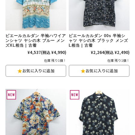
60年代
50年代
40年代
すべての年代を見る
ピエールカルダン 半袖ハワイア
ピエールカルダン 00s 半袖シ
ンシャツ ヤシの木 ブルー メン
ャツ ヤシの木 ブラック メンズ
ズXL相当 | 古着
L相当 | 古着
¥4,537
(税込 ¥4,990)
¥2,264
(税込 ¥2,490)
週刊ラッシュアウト新聞
在庫 残り1個！
在庫 残り1個！
古着コラム
メディア・イベント情報
Youtube 古着屋Rush Out チャンネル
スタッフコーディネート