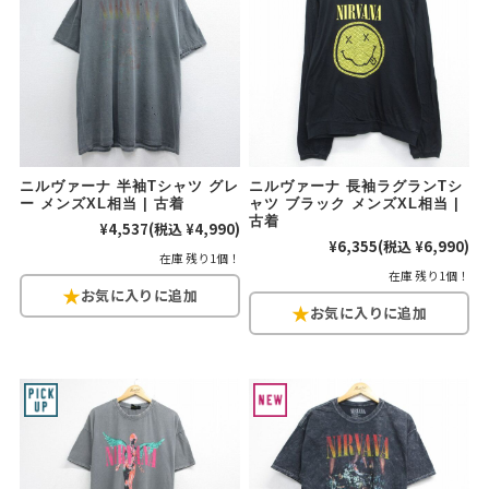
W37以上
マニアックから探す
Search by Maniac
バンド
アニメ
映画
ニルヴァーナ 半袖Tシャツ グレ
ニルヴァーナ 長袖ラグランTシ
Tシャツ
Tシャツ
Tシャツ
ー メンズXL相当 | 古着
ャツ ブラック メンズXL相当 |
古着
¥4,537
(税込 ¥4,990)
USA製
ボロ
ミリタリー
¥6,355
(税込 ¥6,990)
在庫 残り1個！
在庫 残り1個！
すべてのマニアックを見る
年代から探す
Search by Period
90年代
80年代
70年代