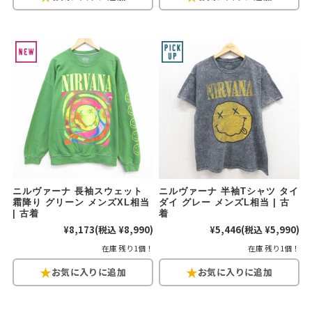
リーバイス
チック
ア行
カ行
サ行
タ行
ナ行
ハ行
マ行
ラ行
アイテムから探す
Search by Item
ジャケット
スウェット
セーター
ニルヴァーナ 長袖スウェット
ニルヴァーナ 半袖Tシャツ タイ
長袖シャツ
半袖シャツ
Tシャツ
霜降り グリーン メンズXL相当
ダイ グレー メンズL相当 | 古
| 古着
着
¥8,173
(税込 ¥8,990)
¥5,446
(税込 ¥5,990)
パンツ
レディース
子供服
在庫 残り1個！
在庫 残り1個！
雑貨/小物