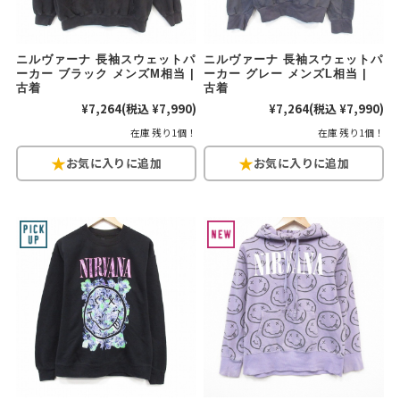
ご利用案内
ニルヴァーナ 長袖スウェットパ
ニルヴァーナ 長袖スウェットパ
お客様の声
レビュー1万件突破
ーカー ブラック メンズM相当 |
ーカー グレー メンズL相当 |
古着
古着
お気に入りリスト
¥7,264
(税込 ¥7,990)
¥7,264
(税込 ¥7,990)
会員登録
在庫 残り1個！
在庫 残り1個！
メルマガ登録
会社概要
店舗一覧
古着卸売
特定商取引法に基づく表示
プライバシーポリシー
お問い合わせ