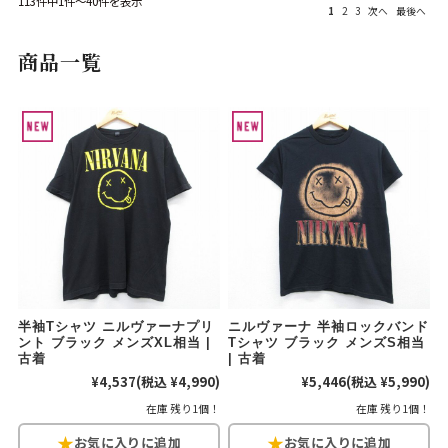
113件中1件～40件を表示
1
2
3
次へ
最後へ
Search by Hotword
今週のHOTワード（7/29〜8/4）
商品一覧
1
Tシャツ USA製
2
映画
3
ミリタリー
4
スターウォーズ
5
ラルフローレン
6
大きいサイズ
7
アニメ
8
ディズニー
ブランドから探す
Search by Brand
ザ・ノース・フェ
ラルフ ローレン
イス
チャンピオン
パタゴニア
半袖Tシャツ ニルヴァーナプリ
ニルヴァーナ 半袖ロックバンド
ント ブラック メンズXL相当 |
Tシャツ ブラック メンズS相当
カーハート
ディッキーズ
古着
| 古着
¥4,537
(税込 ¥4,990)
¥5,446
(税込 ¥5,990)
アディダス
ナイキ
在庫 残り1個！
在庫 残り1個！
ラッセル・アスレ