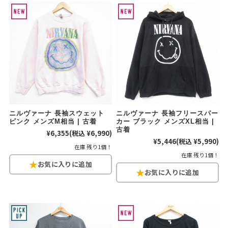
こだわりから探す
Search by Particular
サイズから探す（メンズ）
Search by Size
ジャケット
XS
S
M
L
XL
スウェット
XS
S
M
L
XL
ニルヴァーナ 長袖スウェット
ニルヴァーナ 長袖フリースパー
長袖シャツ
XS
S
M
L
XL
ピンク メンズM相当 | 古着
カー ブラック メンズXL相当 |
古着
¥6,355
(税込 ¥6,990)
¥5,446
(税込 ¥5,990)
半袖シャツ
XS
S
M
L
XL
在庫 残り1個！
在庫 残り1個！
Tシャツ
XS
S
M
L
XL
W30以下
W31,W32
パンツ
W33,W34
W35,W36