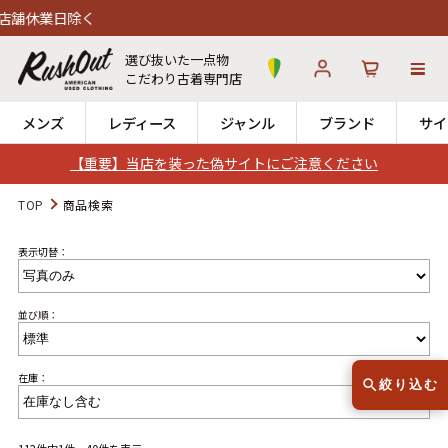
選び抜いた一点物
こだわり古着専門店
メンズ
レディース
ジャンル
ブランド
サイ
【重要】当店を装った偽サイトにご注意ください
ログイン
お気に入り
カート
TOP
商品検索
表示切替：
店舗一覧
→
全国7店舗・公式通販の比較
並び順：
12時までのご注文で当日出荷！
発送について
※対応不可：日祝、長期休暇、セール
在庫：
絞り込む