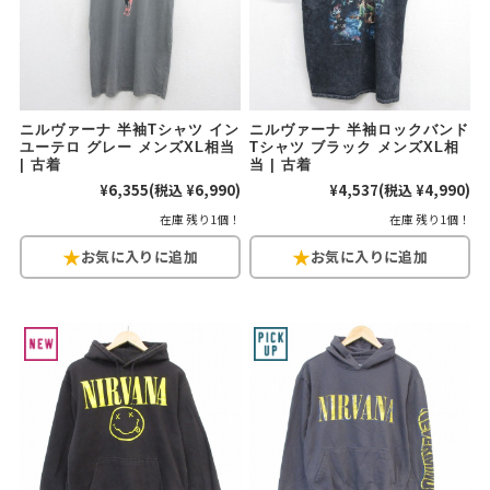
60年代
50年代
40年代
すべての年代を見る
ニルヴァーナ 半袖Tシャツ イン
ニルヴァーナ 半袖ロックバンド
ユーテロ グレー メンズXL相当
Tシャツ ブラック メンズXL相
| 古着
当 | 古着
¥6,355
(税込 ¥6,990)
¥4,537
(税込 ¥4,990)
週刊ラッシュアウト新聞
在庫 残り1個！
在庫 残り1個！
古着コラム
メディア・イベント情報
Youtube 古着屋Rush Out チャンネル
スタッフコーディネート