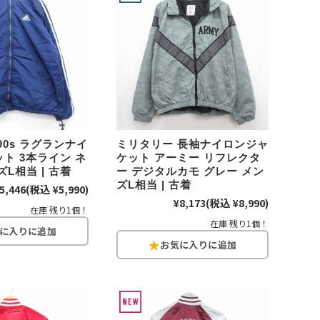
XS
S
M
L
XL
XS
S
M
L
XL
XS
S
M
L
XL
90s ラグランナイ
ミリタリー 長袖ナイロンジャ
XS
S
M
L
XL
ト 3本ライン ネ
ケット アーミー リフレクタ
L相当 | 古着
ー デジタルカモ グレー メン
ズL相当 | 古着
5,446
(税込 ¥5,990)
W30以下
W31,W32
W33,W34
¥8,173
(税込 ¥8,990)
在庫 残り1個！
W35,W36
W37以上
在庫 残り1個！
y Maniac
マニアックから探す
アニメ
映画