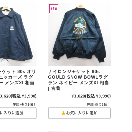
d
今週のHOTワード（7/29〜8/4）
2
映画
3
ミリタリー
4
スターウォーズ
6
大きいサイズ
7
アニメ
ケット 80s オリ
ナイロンジャケット 90s
ニッカーズ ラグ
GOULD SNOW BOWLラグ
ー メンズXL相当
ラン ネイビー メンズXL相当
| 古着
3,628
(税込 ¥3,990)
¥3,628
(税込 ¥3,990)
ブランドから探す
在庫 残り1個！
在庫 残り1個！
ン
ザ・ノース・フェイス