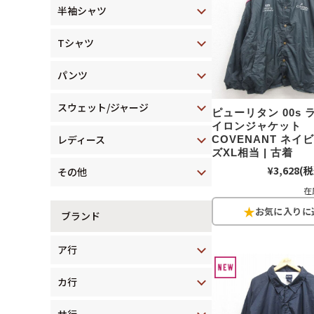
半袖シャツ
Tシャツ
パンツ
スウェット/ジャージ
ピューリタン 00s
イロンジャケット
レディース
COVENANT ネイ
ズXL相当 | 古着
¥3,628
(税
その他
在
ブランド
ア行
カ行
サ行