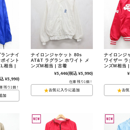
Tシャツ
USA製
すべてのマ
ラグランナイ
ナイロンジャケット 80s
ナイロンジャ
ンポイント
AT&T ラグラン ホワイト メ
ワイザー ラ
L相当 |
ンズM相当 | 古着
ンズM相当 |
Searc
¥5,446
(税込 ¥5,990)
¥
込 ¥5,990)
在庫 残り1個！
庫 残り1個！
90年代
60年代