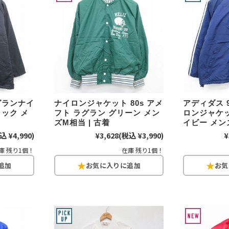
スウェット
長袖シャツ
半袖シャツ
ラグランナイ
ナイロンジャケット 80s アメ
アディダス 
Tシャツ
ック メ
フト ラグラン グリーン メン
ロンジャケッ
ズM相当 | 古着
イビー メンズ
込 ¥4,990)
¥3,628
(税込 ¥3,990)
¥
パンツ
庫 残り1個！
在庫 残り1個！
Search b
バンド