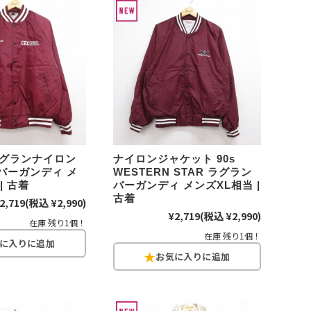
パタゴニア
ディッキーズ
ナイキ
ラッセル・アスレチック
 ラグランナイロン
ナイロンジャケット 90s
バーガンディ メ
WESTERN STAR ラグラン
サ行
タ行
ナ行
| 古着
バーガンディ メンズXL相当 |
古着
2,719
(税込 ¥2,990)
ラ行
¥2,719
(税込 ¥2,990)
在庫 残り1個！
在庫 残り1個！
イテムから探す