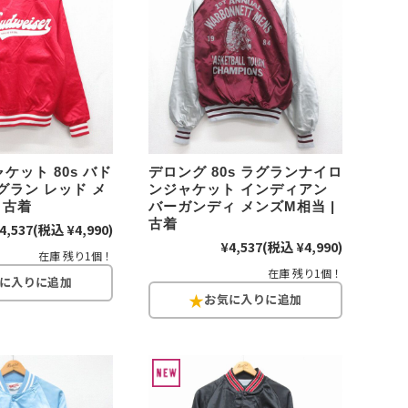
Tシャツ
Tシャツ
ボロ
ミリタリー
ニアックを見る
ケット 80s バド
デロング 80s ラグランナイロ
グラン レッド メ
ンジャケット インディアン
 古着
バーガンディ メンズM相当 |
h by Period
年代から探す
古着
4,537
(税込 ¥4,990)
¥4,537
(税込 ¥4,990)
在庫 残り1個！
在庫 残り1個！
80年代
70年代
50年代
40年代