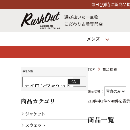
19時
毎日
に新商品掲載中！※店舗休業日除く
選び抜いた一点物
こだわり古着専門店
メンズ
TOP
商品検索
表示切替：
商品カテゴリ
218件中1件～40件を表示
ジャケット
商品一覧
スウェット