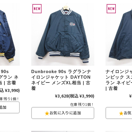
Search by Hotwor
1
Tシャツ USA製
5
ラルフローレン
90s
Dunbrooke 90s ラグランナ
ナイロンジャ
8
ディズニー
ラグラン ネ
イロンジャケット DAYTON
ンピック ス
 | 古着
ネイビー メンズXL相当 | 古
ラン ネイビ
着
| 古着
込 ¥3,990)
¥3,628
(税込 ¥3,990)
¥
庫 残り1個！
Search by Brand
在庫 残り1個！
ラルフ ローレ