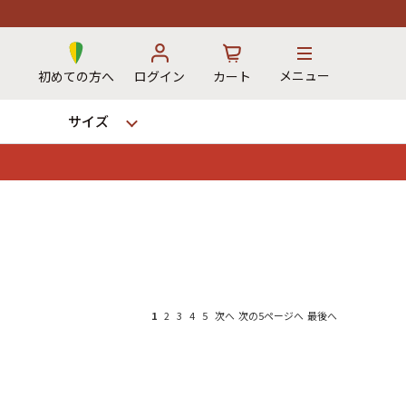
メニュー
初めての方へ
ログイン
カート
サイズ
お気に入り
カート
→
1
2
3
4
5
次へ
次の5ページへ
最後へ
12時までのご注文で当日出荷！
※対応不可：日祝、長期休暇、セール