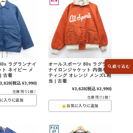
スウェット
セーター
半袖シャツ
Tシャツ
レディース
子供服
80s ラグランナイ
オールスポーツ 80s ラグラン
絞り込む
ト ネイビー メ
ナイロンジャケット 内側キル
| 古着
ティング オレンジ メンズL相
当 | 古着
3,628
(税込 ¥3,990)
こだわりから探す
lar
¥3,628
(税込 ¥3,990)
在庫 残り1個！
在庫 残り1個！
Size
サイズから探す（メンズ）
XS
S
M
L
XL