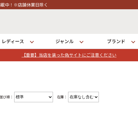
レディース
ジャンル
ブランド
【重要】当店を装った偽サイトにご注意ください
ログイン
店舗一覧
並び順：
在庫：
全国7店舗・公式通販の比較
発送について