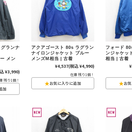
お客様の声
レビュー1
お気に入りリスト
会員登録
メルマガ登録
会社概要
 ラグランナ
アクアゴースト 80s ラグラン
フォード 8
店舗一覧
ナイロンジャケット ブルー
ンジャケット
古着卸売
ビー メン
メンズM相当 | 古着
相当 | 古着
特定商取引法に基づく
¥4,537
(税込 ¥4,990)
¥
込 ¥3,990)
プライバシーポリシー
在庫 残り1個！
庫 残り1個！
お問い合わせ