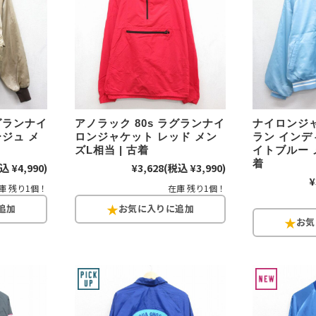
すべての
週刊ラッシュアウ
古着コラム
ラグランナイ
アノラック 80s ラグランナイ
ナイロンジャ
ジュ メ
ロンジャケット レッド メン
ラン インデ
ズL相当 | 古着
イトブルー 
メディア・イベン
着
込 ¥4,990)
¥3,628
(税込 ¥3,990)
¥
庫 残り1個！
在庫 残り1個！
Youtube 古着屋R
スタッフコーディ
ご利用案内