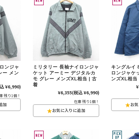
ジャケット
長袖シャツ
パンツ
雑貨/小物
イロンジャ
ミリタリー 長袖ナイロンジャ
キングルイ 
レー メン
ケット アーミー デジタルカ
ロンジャケッ
モ グレー メンズXL相当 | 古
ンズXL相当 
着
込 ¥6,990)
¥
Search by Particu
¥6,355
(税込 ¥6,990)
庫 残り1個！
在庫 残り1個！
Search by 
ジャケット