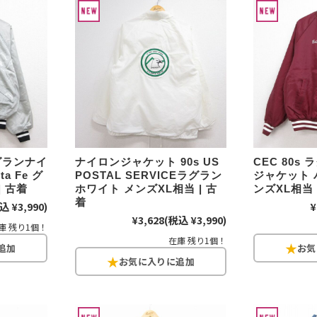
チャンピオン
カーハート
アディダス
リーバイス
ラグランナイ
ナイロンジャケット 90s US
CEC 80s
a Fe グ
POSTAL SERVICEラグラン
ジャケット 
ア行
カ行
| 古着
ホワイト メンズXL相当 | 古
ンズXL相当 
着
込 ¥3,990)
¥
ハ行
マ行
¥3,628
(税込 ¥3,990)
庫 残り1個！
在庫 残り1個！
ア
Search by Item